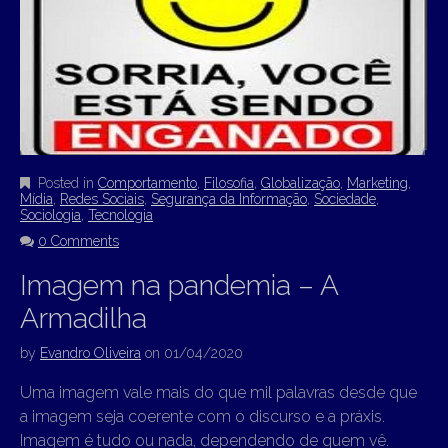
Posted in
Comportamento
,
Filosofia
,
Globalização
,
Marketing
,
Mídia
,
Redes Sociais
,
Segurança da Informação
,
Sociedade
,
Sociologia
,
Tecnologia
0 Comments
Imagem na pandemia – A
Armadilha
by
Evandro Oliveira
on
01/04/2020
Uma imagem vale mais do que mil palavras desde que
a imagem seja coerente com o discurso e a práxis.
Imagem é tudo ou nada, dependendo de quem vê.