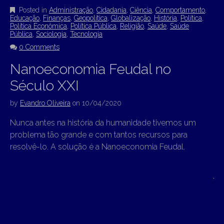
Posted in
Administração
,
Cidadania
,
Ciência
,
Comportamento
,
Educação
,
Finanças
,
Geopolítica
,
Globalização
,
História
,
Política
,
Política Econômica
,
Política Pública
,
Religião
,
Saúde
,
Saúde
Pública
,
Sociologia
,
Tecnologia
0 Comments
Nanoeconomia Feudal no
Século XXI
by
Evandro Oliveira
on
10/04/2020
Nunca antes na história da humanidade tivemos um
problema tão grande e com tantos recursos para
resolvê-lo. A solução é a Nanoeconomia Feudal.