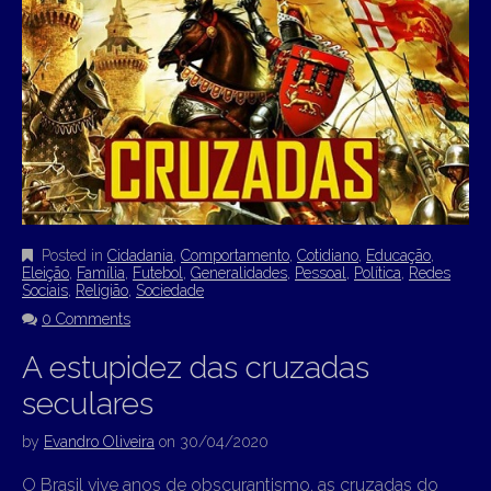
Posted in
Cidadania
,
Comportamento
,
Cotidiano
,
Educação
,
Eleição
,
Família
,
Futebol
,
Generalidades
,
Pessoal
,
Política
,
Redes
Sociais
,
Religião
,
Sociedade
0 Comments
A estupidez das cruzadas
seculares
by
Evandro Oliveira
on
30/04/2020
O Brasil vive anos de obscurantismo, as cruzadas do