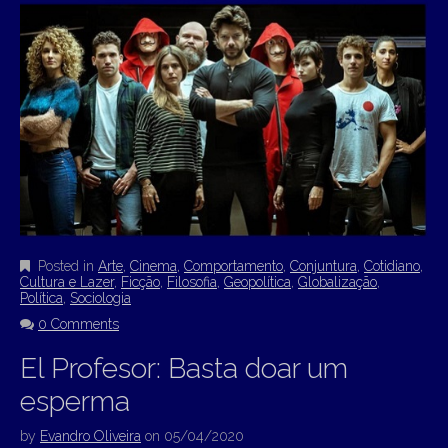
Posted in
Arte
,
Cinema
,
Comportamento
,
Conjuntura
,
Cotidiano
,
Cultura e Lazer
,
Ficção
,
Filosofia
,
Geopolítica
,
Globalização
,
Política
,
Sociologia
0 Comments
El Profesor: Basta doar um
esperma
by
Evandro Oliveira
on
05/04/2020