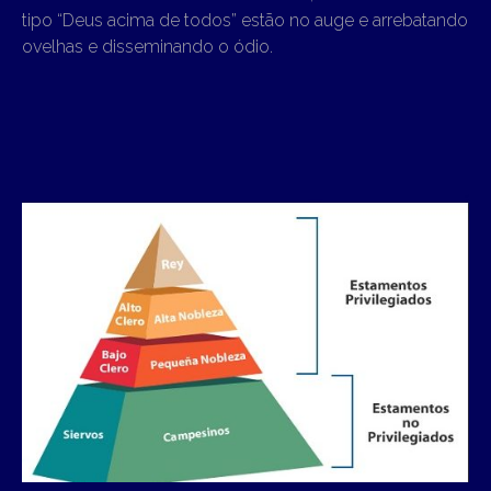
tipo “Deus acima de todos” estão no auge e arrebatando
ovelhas e disseminando o ódio.