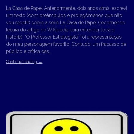
La Casa de Papel Anteriormente, dois anos atrás, escrevi
um texto (com preâmbulos e prolegômenos que não
vou repetir) sobre a série La Casa de Papel (recomendo
leitura do artigo no Wikipedia para entender toda a
história). “O Professor Estrategista” foi a representação
do meu personagem favorito. Contudo, um fracasso de
público e crítica das…
Continue reading
→