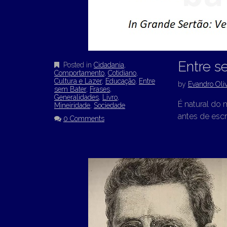
Entre s
Posted in
Cidadania
,
Comportamento
,
Cotidiano
,
Cultura e Lazer
,
Educação
,
Entre
by
Evandro Oliv
sem Bater
,
Frases
,
Generalidades
,
Livro
,
É natural do 
Mineiridade
,
Sociedade
antes de escre
0 Comments