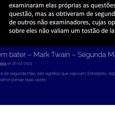
em bater – Mark Twain – Segunda 
eira
on
26/02/2023
é de segunda mão, não significa que seja ruim. Entretanto, 
melhor pensar duas vezes.