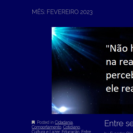
T
N
O
MÊS:
FEVEREIRO 2023
M
C
O
E
N
N
T
E
U
N
T
Entre s
Posted in
Cidadania
,
Comportamento
,
Cotidiano
,
Cultura e Lazer
,
Educação
,
Entre