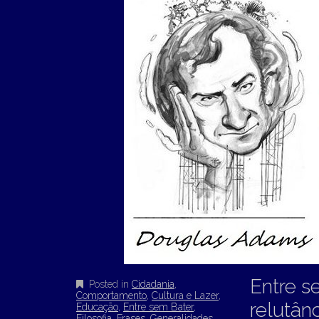
Entre s
Posted in
Cidadania
,
Comportamento
,
Cultura e Lazer
,
relutân
Educação
,
Entre sem Bater
,
Filosofia
,
Frases
,
Generalidades
,