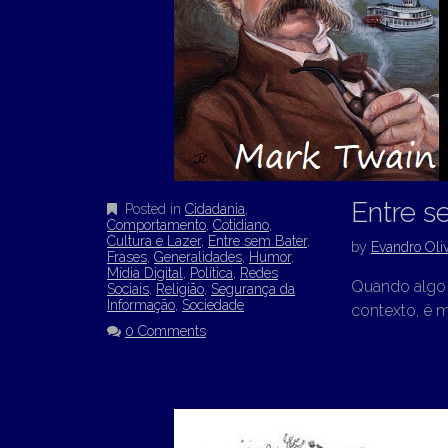
Entre s
Posted in
Cidadania
,
Comportamento
,
Cotidiano
,
Cultura e Lazer
,
Entre sem Bater
,
by
Evandro Oliv
Frases
,
Generalidades
,
Humor
,
Mídia Digital
,
Política
,
Redes
Quando algo 
Sociais
,
Religião
,
Segurança da
Informação
,
Sociedade
contexto, é 
0 Comments