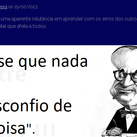
eira
on
25/02/2023
uma aparente relutância em aprender com os erros dos outr
al que afeta a todos.