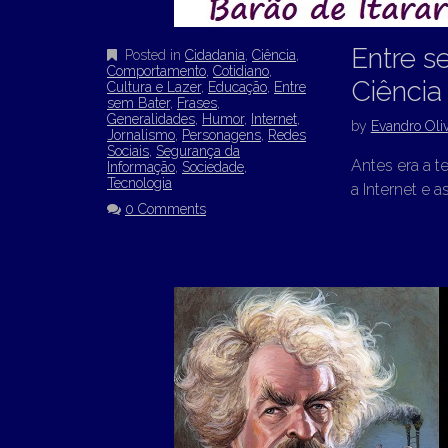
Entre s
Posted in
Cidadania
,
Ciência
,
Comportamento
,
Cotidiano
,
Ciência
Cultura e Lazer
,
Educação
,
Entre
sem Bater
,
Frases
,
Generalidades
,
Humor
,
Internet
,
by
Evandro Oliv
Jornalismo
,
Personagens
,
Redes
Sociais
,
Segurança da
Antes era a t
Informação
,
Sociedade
,
Tecnologia
a Internet e a
0 Comments