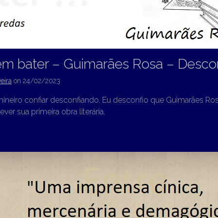
em bater – Guimarães Rosa – Desco
eira
on
24/02/2023
mineiro confiar desconfiando. Eu desconfio que Guimarães Ros
ver sua primeira obra literária.