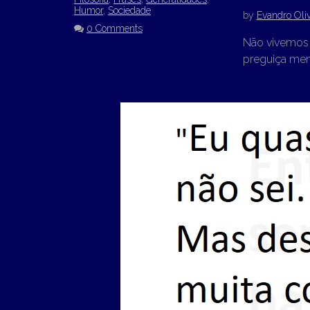
Humor
,
Sociedade
by
Evandro Oliv
0 Comments
Não vivemos 
preguiça ment