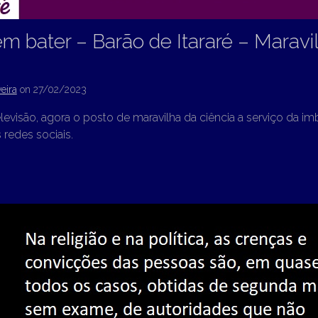
em bater – Barão de Itararé – Maravi
eira
on
27/02/2023
elevisão, agora o posto de maravilha da ciência a serviço da i
s redes sociais.