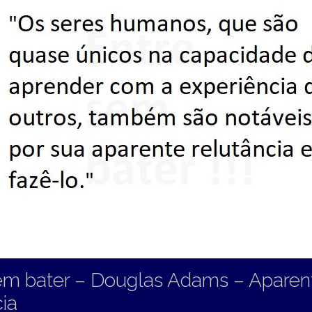
em bater – Douglas Adams – Aparen
cia