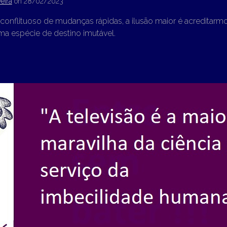
eira
on
28/02/2023
nflituoso de mudanças rápidas, a ilusão maior é acreditarm
ma espécie de destino imutável.