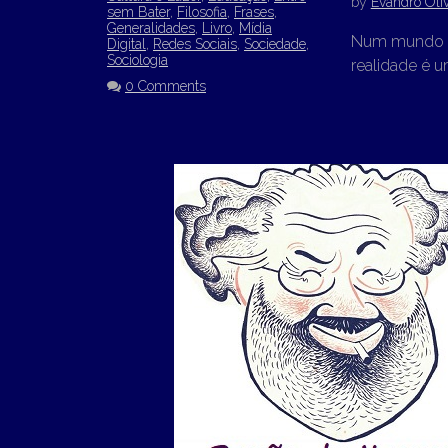
by
Evandro Oliv
sem Bater
,
Filosofia
,
Frases
,
Generalidades
,
Livro
,
Mídia
Num mundo co
Digital
,
Redes Sociais
,
Sociedade
,
Sociologia
realidade é u
0 Comments