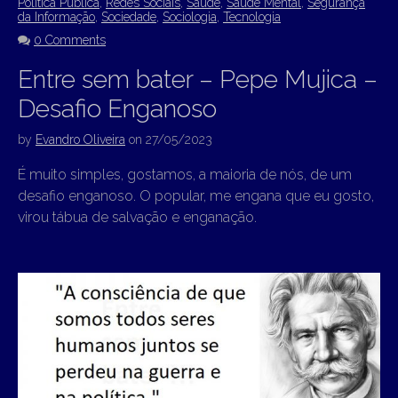
Política Pública
,
Redes Sociais
,
Saúde
,
Saúde Mental
,
Segurança
da Informação
,
Sociedade
,
Sociologia
,
Tecnologia
0 Comments
Entre sem bater – Pepe Mujica –
Desafio Enganoso
by
Evandro Oliveira
on
27/05/2023
É muito simples, gostamos, a maioria de nós, de um
desafio enganoso. O popular, me engana que eu gosto,
virou tábua de salvação e enganação.