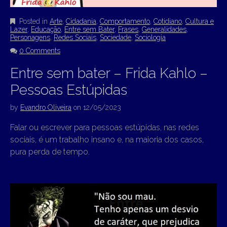
Posted in
Arte
,
Cidadania
,
Comportamento
,
Cotidiano
,
Cultura e
Lazer
,
Educação
,
Entre sem Bater
,
Frases
,
Generalidades
,
Personagens
,
Redes Sociais
,
Sociedade
,
Sociologia
0 Comments
Entre sem bater – Frida Kahlo –
Pessoas Estúpidas
by
Evandro Oliveira
on
12/05/2023
Falar ou escrever para pessoas estúpidas, nas redes
sociais, é um trabalho insano e, na maioria dos casos,
pura perda de tempo.