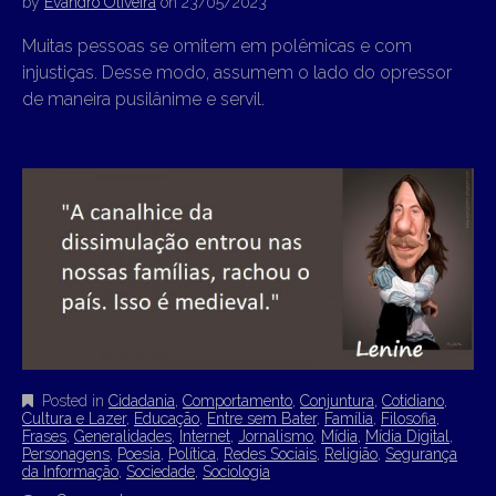
by
Evandro Oliveira
on
23/05/2023
Muitas pessoas se omitem em polêmicas e com
injustiças. Desse modo, assumem o lado do opressor
de maneira pusilânime e servil.
Posted in
Cidadania
,
Comportamento
,
Conjuntura
,
Cotidiano
,
Cultura e Lazer
,
Educação
,
Entre sem Bater
,
Família
,
Filosofia
,
Frases
,
Generalidades
,
Internet
,
Jornalismo
,
Mídia
,
Mídia Digital
,
Personagens
,
Poesia
,
Política
,
Redes Sociais
,
Religião
,
Segurança
da Informação
,
Sociedade
,
Sociologia