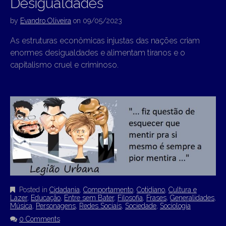
Desigualdades
by
Evandro Oliveira
on
09/05/2023
As estruturas econômicas injustas das nações criam
enormes desigualdades e alimentam tiranos e o
capitalismo cruel e criminoso.
Posted in
Cidadania
,
Comportamento
,
Cotidiano
,
Cultura e
Lazer
,
Educação
,
Entre sem Bater
,
Filosofia
,
Frases
,
Generalidades
,
Música
,
Personagens
,
Redes Sociais
,
Sociedade
,
Sociologia
0 Comments