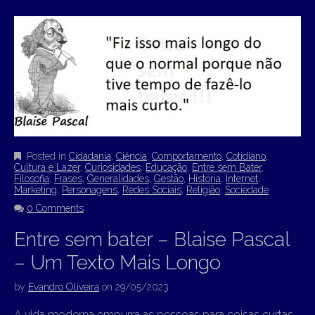
Posted in
Cidadania
,
Ciência
,
Comportamento
,
Cotidiano
,
Cultura e Lazer
,
Curiosidades
,
Educação
,
Entre sem Bater
,
Filosofia
,
Frases
,
Generalidades
,
Gestão
,
História
,
Internet
,
Marketing
,
Personagens
,
Redes Sociais
,
Religião
,
Sociedade
0 Comments
Entre sem bater – Blaise Pascal
– Um Texto Mais Longo
by
Evandro Oliveira
on
29/05/2023
A vida moderna empurra as pessoas para coisas curtas,