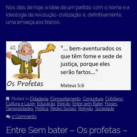
Nos dias de hoje, a ideia de um partido com o nome e a
ideologia da revolução-civilização é, definitivamente,
uma ameaça aos tiranos.
Posted in
Cidadania
,
Comportamento
,
Conjuntura
,
Cotidiano
,
Cultura e Lazer
,
Educação
,
Eleição
,
Entre sem Bater
,
Frases
,
Generalidades
,
Política
,
Redes Sociais
,
Religião
,
Sociedade
0 Comments
Entre Sem bater – Os profetas –