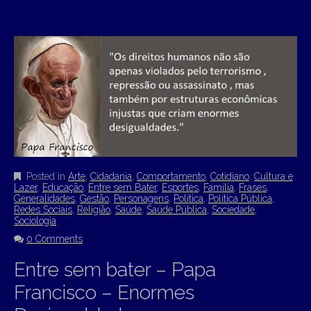
Posted in
Arte
,
Cidadania
,
Comportamento
,
Cotidiano
,
Cultura e
Lazer
,
Educação
,
Entre sem Bater
,
Esportes
,
Família
,
Frases
,
Generalidades
,
Gestão
,
Personagens
,
Política
,
Política Pública
,
Redes Sociais
,
Religião
,
Saúde
,
Saúde Pública
,
Sociedade
,
Sociologia
0 Comments
Entre sem bater – Papa
Francisco – Enormes