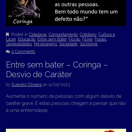
Posted in
Cidadania
,
Comportamento
,
Cotidiano
,
Cultura e
Lazer
,
Educação
,
Entre sem Bater
,
Ficção
,
Filme
,
Frases
,
Generalidades
,
Personagens
,
Sociedade
,
Sociologia
0 Comments
Entre sem bater – Coringa –
Desvio de Caráter
by
Evandro Oliveira
on
11/05/2023
Aumenta o número de pessoas com algum desvio de
caráter grave. E estas pessoas chegam a pensar que não
é uma enfermidade.