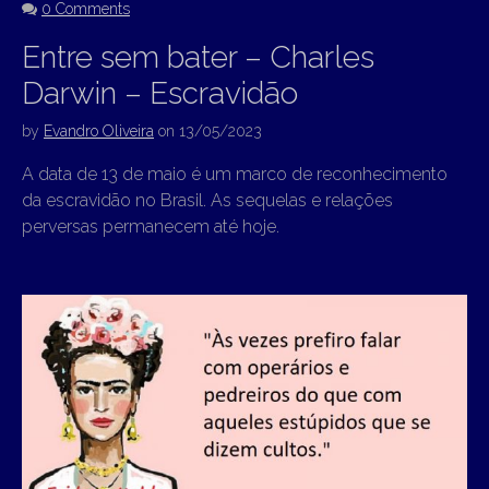
0 Comments
Entre sem bater – Charles
Darwin – Escravidão
by
Evandro Oliveira
on
13/05/2023
A data de 13 de maio é um marco de reconhecimento
da escravidão no Brasil. As sequelas e relações
perversas permanecem até hoje.