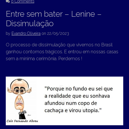
0 Comments
Entre sem bater – Lenine –
Dissimulação
by
Evandro Oliveira
on
22/05/2023
O processo de dissimulação que vivemos no Brasil
ganhou contornos trágicos. E entrou em nossas casas
sem a mínima cerimônia. Perdemos !