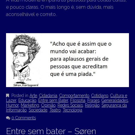
e pouco claras. O mais longo é, sem dúvida, mais
aconselhável e correto.
Posted in
Arte
,
Cidadania
,
Comportamento
,
Cotidiano
,
Cultura e
Lazer
,
Educação
,
Entre sem Bater
,
Filosofia
,
Frases
,
Generalidades
,
Humor
,
Marketing
,
Opinião
,
Redes Sociais
,
Religião
,
Segurança da
Informação
,
Sociedade
,
Teatro
,
Tecnologia
0 Comments
Entre sem bater – Søren