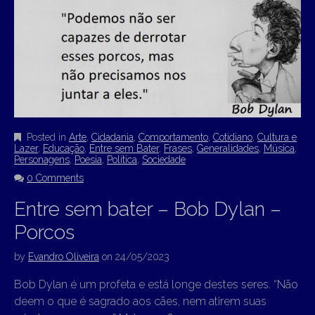
Posted in
Arte
,
Cidadania
,
Comportamento
,
Cotidiano
,
Cultura e
Lazer
,
Educação
,
Entre sem Bater
,
Frases
,
Generalidades
,
Música
,
Personagens
,
Poesia
,
Política
,
Sociedade
0 Comments
Entre sem bater – Bob Dylan –
Porcos
by
Evandro Oliveira
on
24/05/2023
Bob Dylan é um profeta e está longe destes seres. “Não
deem o que é sagrado aos cães, nem atirem suas