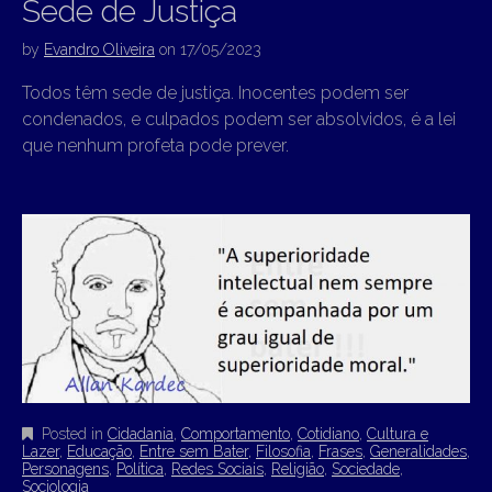
Sede de Justiça
by
Evandro Oliveira
on
17/05/2023
Todos têm sede de justiça. Inocentes podem ser
condenados, e culpados podem ser absolvidos, é a lei
que nenhum profeta pode prever.
Posted in
Cidadania
,
Comportamento
,
Cotidiano
,
Cultura e
Lazer
,
Educação
,
Entre sem Bater
,
Filosofia
,
Frases
,
Generalidades
,
Personagens
,
Política
,
Redes Sociais
,
Religião
,
Sociedade
,
Sociologia