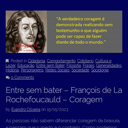
Posted in
Cidadania
,
Comportamento
,
Cotidiano
,
Cultura e
Lazer
,
Educação
,
Entre sem Bater
,
Filosofia
,
Frases
,
Generalidades
,
História
,
Personagens
,
Redes Sociais
,
Sociedade
,
Sociologia
0 Comments
Entre sem bater – François de La
Rochefoucauld – Coragem
by
Evandro Oliveira
on
15/05/2023
As pessoas não sabem diferenciar coragem de bravura,
e pensam que o medo é o contrário. Como podemos