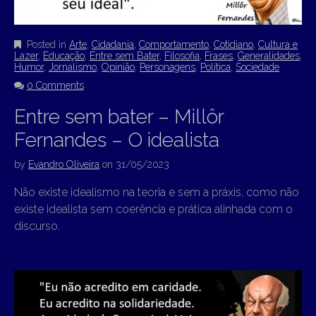
Posted in
Arte
,
Cidadania
,
Comportamento
,
Cotidiano
,
Cultura e
Lazer
,
Educação
,
Entre sem Bater
,
Filosofia
,
Frases
,
Generalidades
,
Humor
,
Jornalismo
,
Opinião
,
Personagens
,
Política
,
Sociedade
0 Comments
Entre sem bater – Millôr
Fernandes – O idealista
by
Evandro Oliveira
on
31/05/2023
Não existe idealismo na teoria e sem a práxis, como não
existe idealista sem coerência e prática alinhada com o
discurso.