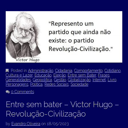
Posted in
Administração
,
Cidadania
,
Comportamento
,
Cotidiano
,
Cultura e Lazer
,
Educação
,
Eleição
,
Entre sem Bater
,
Frases
,
Generalidades
,
Geopolítica
,
Gestão
,
Globalização
,
Internet
,
Livro
,
Personagens
,
Política
,
Redes Sociais
,
Sociedade
0 Comments
Entre sem bater – Victor Hugo –
Revolução-Civilização
by
Evandro Oliveira
on
18/05/2023