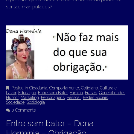
ser tão manipulados?
Posted in
Cidadania
,
Comportamento
,
Cotidiano
,
Cultura e
Lazer
,
Educação
,
Entre sem Bater
,
Família
,
Frases
,
Generalidades
,
Humor
,
Marketing
,
Personagens
,
Pessoal
,
Redes Sociais
,
Sociedade
,
Sociologia
0 Comments
Entre sem bater – Dona
Hermínia – Obrigação