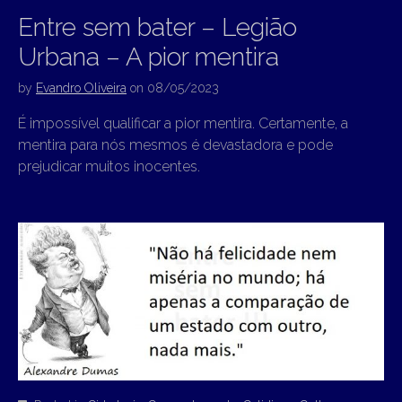
Entre sem bater – Legião
Urbana – A pior mentira
by
Evandro Oliveira
on
08/05/2023
É impossível qualificar a pior mentira. Certamente, a
mentira para nós mesmos é devastadora e pode
prejudicar muitos inocentes.