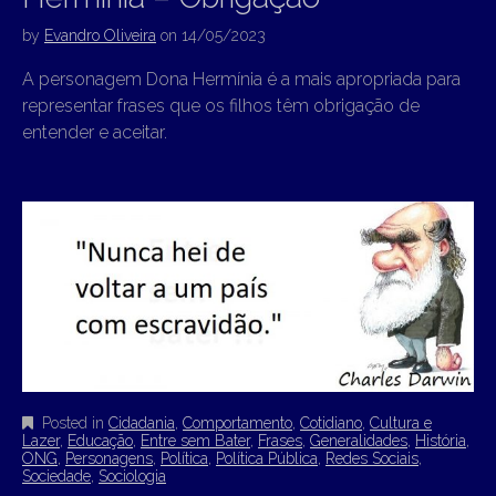
by
Evandro Oliveira
on
14/05/2023
A personagem Dona Hermínia é a mais apropriada para
representar frases que os filhos têm obrigação de
entender e aceitar.
Posted in
Cidadania
,
Comportamento
,
Cotidiano
,
Cultura e
Lazer
,
Educação
,
Entre sem Bater
,
Frases
,
Generalidades
,
História
,
ONG
,
Personagens
,
Política
,
Política Pública
,
Redes Sociais
,
Sociedade
,
Sociologia