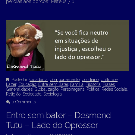
pérolas aos porcos” Mateus 7:6.
Posted in
Cidadania
,
Comportamento
,
Cotidiano
,
Cultura e
Lazer
,
Educação
,
Entre sem Bater
,
Família
,
Filosofia
,
Frases
,
Generalidades
,
Globalização
,
Personagens
,
Política
,
Redes Sociais
,
Religião
,
Sociedade
,
Sociologia
0 Comments
Entre sem bater – Desmond
Tutu – Lado do Opressor