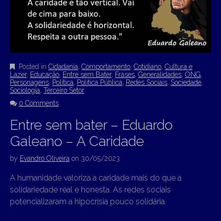
Posted in
Cidadania
,
Comportamento
,
Cotidiano
,
Cultura e
Lazer
,
Educação
,
Entre sem Bater
,
Frases
,
Generalidades
,
ONG
,
Personagens
,
Política
,
Política Pública
,
Redes Sociais
,
Sociedade
,
Sociologia
,
Terceiro Setor
0 Comments
Entre sem bater – Eduardo
Galeano – A Caridade
by
Evandro Oliveira
on
30/05/2023
A humanidade valoriza a caridade mais do que a
solidariedade real e honesta. As redes sociais
potencializaram a hipocrisia pouco solidária.