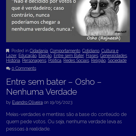
Posted in
Cidadania
,
Comportamento
,
Cotidiano
,
Cultura e
Lazer
,
Educação
,
Eleição
,
Entre sem Bater
,
Frases
,
Generalidades
,
História
,
Personagens
,
Política
,
Redes Sociais
,
Religião
,
Sociedade
0 Comments
Entre sem bater – Osho –
Nenhuma Verdade
by
Evandro Oliveira
on
19/05/2023
Meias-verdades e mentiras são a base do conteúdo de
quem pede votos. Ou seja, nenhuma verdade leva as
pessoas à realidade.