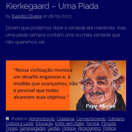
Kierkegaard – Uma Piada
by
Evandro Oliveira
on
28/05/2023
Dizem que podemos dizer a verdade até mentindo, mas
uma piada sempre contém uma ou mais verdade que
não queremos ver.
Posted in
Administração
,
Cidadania
,
Comportamento
,
Cotidiano
,
Cultura e Lazer
,
Educação
,
Entre sem Bater
,
Família
,
Filosofia
,
Frases
,
Generalidades
,
Gestão
,
História
,
Personagens
,
Política
,