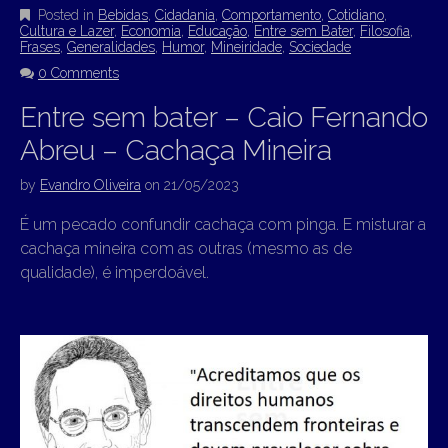
Posted in
Bebidas
,
Cidadania
,
Comportamento
,
Cotidiano
,
Cultura e Lazer
,
Economia
,
Educação
,
Entre sem Bater
,
Filosofia
,
Frases
,
Generalidades
,
Humor
,
Mineiridade
,
Sociedade
0 Comments
Entre sem bater – Caio Fernando
Abreu – Cachaça Mineira
by
Evandro Oliveira
on
21/05/2023
É um pecado confundir cachaça com pinga. E misturar a
cachaça mineira com as outras (mesmo as de
qualidade), é imperdoável.