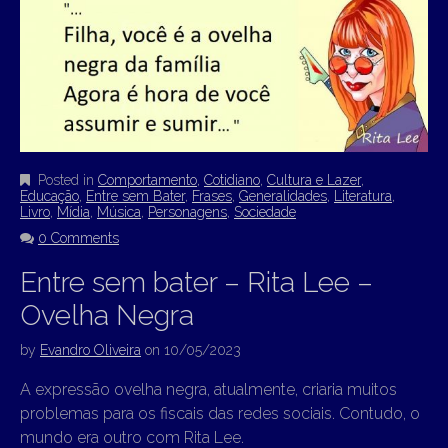
Posted in
Comportamento
,
Cotidiano
,
Cultura e Lazer
,
Educação
,
Entre sem Bater
,
Frases
,
Generalidades
,
Literatura
,
Livro
,
Mídia
,
Música
,
Personagens
,
Sociedade
0 Comments
Entre sem bater – Rita Lee –
Ovelha Negra
by
Evandro Oliveira
on
10/05/2023
A expressão ovelha negra, atualmente, criaria muitos
problemas para os fiscais das redes sociais. Contudo, o
mundo era outro com Rita Lee.