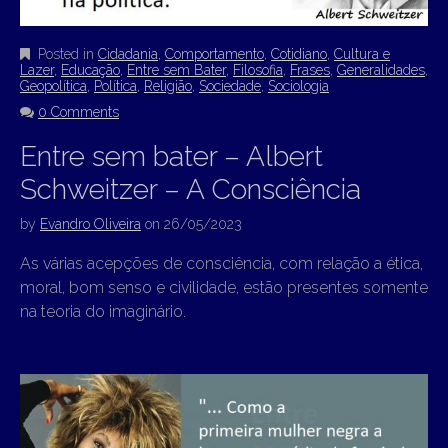
Posted in
Cidadania
,
Comportamento
,
Cotidiano
,
Cultura e
Lazer
,
Educação
,
Entre sem Bater
,
Filosofia
,
Frases
,
Generalidades
,
Geopolítica
,
Política
,
Religião
,
Sociedade
,
Sociologia
0 Comments
Entre sem bater – Albert
Schweitzer – A Consciência
by
Evandro Oliveira
on
26/05/2023
As várias acepções de consciência, com relação a ética,
moral, bom senso e civilidade, estão presentes somente
na teoria do imaginário.