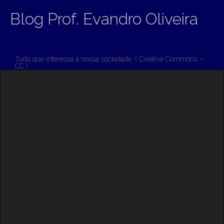
Blog Prof. Evandro Oliveira
Tudo que interessa à nossa sociedade. ( Creative Commons –
CC )
M
S
K
A
I
I
P
T
N
O
M
C
O
E
N
N
T
E
U
N
T