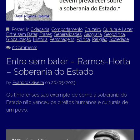
Posted in
Cidadania
,
Comportamento
,
Cruzeiro
,
Cultura e Lazer
,
Entre sem Bater
,
Frases
,
Generalidades
,
Geografia
,
Geopolítica
,
Globalização
,
História
,
Personagens
,
Política
,
Religião
,
Sociedade
0 Comments
Entre sem bater – Ramos-Horta
– Soberania do Estado
by
Evandro Oliveira
on
20/05/2023
Os timorenses são exemplo de como a soberania do
Estado não venceu os direitos humanos e culturais de
um povo.