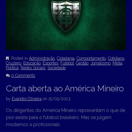
Posted in
Administração
,
Cidadania
,
Comportamento
,
Cotidiano
,
Cruzeiro
,
Educação
,
Esportes
,
Futebol
,
Gestão
,
Jornalismo
,
Mídia
,
Política
,
Redes Sociais
,
Sociedade
0 Comments
Carta aberta ao América Mineiro
by
Evandro Oliveira
on
15/05/2023
Os dirigentes do América Mineiro representam o que de
pior existe para o futebol brasileiro. Mas se julgam
modernos e profissionais.