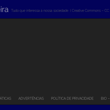
ira
Tudo que interessa à nossa sociedade. ( Creative Commons – CC 
ÁTICAS
ADVERTÊNCIAS
POLÍTICA DE PRIVACIDADE
BIO 