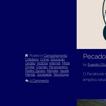
Pecados
Posted in
Comportamento
,
Cotidiano
,
Crime
,
Educação
,
Gestão
,
História
,
Internet
,
Mídia
by
Evandro Oliv
Digital
,
Opinião
,
Personagens
,
Redes Sociais
,
Religião
,
Saúde
O Facebook m
Mental
,
Sociedade
,
Tecnologia
ampliou seus
0 Comments