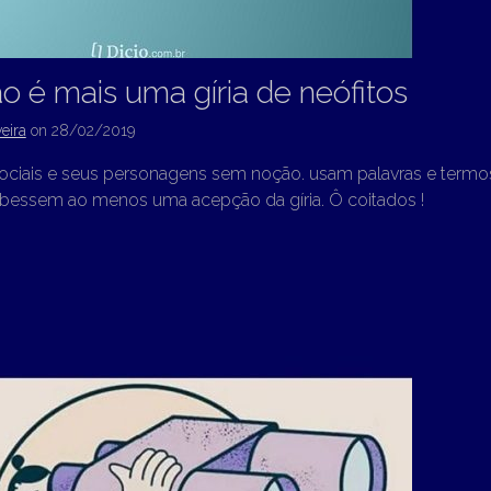
o é mais uma gíria de neófitos
eira
on
28/02/2019
sociais e seus personagens sem noção. usam palavras e termo
essem ao menos uma acepção da gíria. Ô coitados !