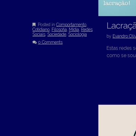
Lacraçã
Posted in
Comportamento
,
Cotidiano
,
Filosofia
,
Mídia
,
Redes
Sociais
,
Sociedade
,
Sociologia
by
Evandro Oliv
0 Comments
Estas redes 
como se soub