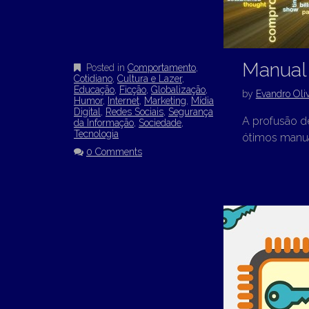
Manual
Posted in
Comportamento
,
Cotidiano
,
Cultura e Lazer
,
Educação
,
Ficção
,
Globalização
,
by
Evandro Oliv
Humor
,
Internet
,
Marketing
,
Mídia
Digital
,
Redes Sociais
,
Segurança
A profusão d
da Informação
,
Sociedade
,
Tecnologia
ótimos manua
0 Comments