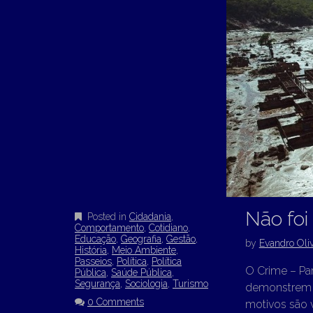
Não foi
Posted in
Cidadania
,
Comportamento
,
Cotidiano
,
Educação
,
Geografia
,
Gestão
,
by
Evandro Oliv
História
,
Meio Ambiente
,
Passeios
,
Política
,
Política
O Crime – Pa
Pública
,
Saúde Pública
,
Segurança
,
Sociologia
,
Turismo
demonstrem u
0 Comments
motivos são 