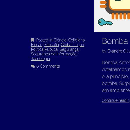
Bomba :
Posted in
Ciência
,
Cotidiano
,
Ficção
,
Filosofia
,
Globalização
,
Política Pública
,
Segurança
,
by
Evandro Oliv
Segurança da Informação
,
Tecnologia
Bomba Anterio
0 Comments
detalhamos m
e, a princíp
bomba. Surpr
em ambientes
Continue readi