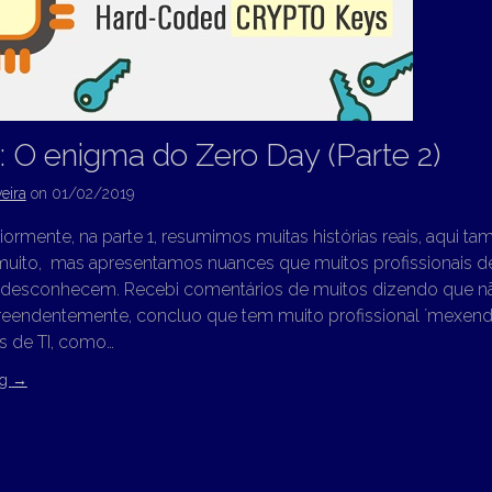
 O enigma do Zero Day (Parte 2)
eira
on
01/02/2019
rmente, na parte 1, resumimos muitas histórias reais, aqui ta
uito, mas apresentamos nuances que muitos profissionais d
io, desconhecem. Recebi comentários de muitos dizendo que 
eendentemente, concluo que tem muito profissional ´mexen
 de TI, como…
ng
→