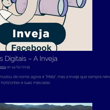
 Digitais – A Inveja
eira
on
14/02/2019
udou de nome, agora é “Meta”, mas a inveja que sempre rein
 horizontes e suas máscaras.