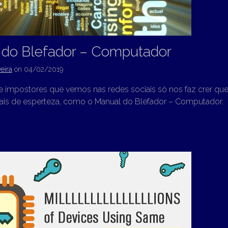
 do Blefador – Computador
eira
on
04/02/2019
e impostores que vemos nas redes sociais só nos faz crer q
is de esperteza, como o Manual do Blefador – Computador.