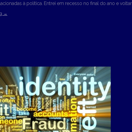
acionadas à política. Entrei em recesso no final do ano e volt
ng
→