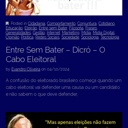
Posted in
Cidadania
,
Comportamento
,
Conjuntura
,
Cotidiano
,
Educação
,
Eleição
,
Entre sem Bater
,
Filosofia
,
Frases
,
Generalidades
,
Gestão
,
Internet
,
Marketing
,
Mídia
,
Mídia Digital
,
Opinião
,
Política
,
Redes Sociais
,
Sociedade
,
Sociologia
,
Tecnologia
Entre Sem Bater – Dicró – O
Cabo Eleitoral
by
Evandro Oliveira
on
04/10/2024
A confusão do eleitorado brasileiro começa quando um
cabo eleitoral vai defender uma causa ou um candidato
e não sabem o que deve defender,