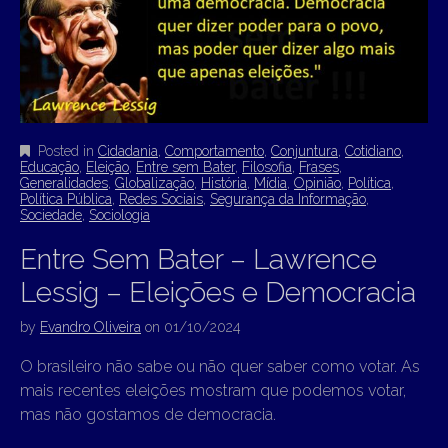
Posted in
Cidadania
,
Comportamento
,
Conjuntura
,
Cotidiano
,
Educação
,
Eleição
,
Entre sem Bater
,
Filosofia
,
Frases
,
Generalidades
,
Globalização
,
História
,
Mídia
,
Opinião
,
Política
,
Política Pública
,
Redes Sociais
,
Segurança da Informação
,
Sociedade
,
Sociologia
Entre Sem Bater – Lawrence
Lessig – Eleições e Democracia
by
Evandro Oliveira
on
01/10/2024
O brasileiro não sabe ou não quer saber como votar. As
mais recentes eleições mostram que podemos votar,
mas não gostamos de democracia.