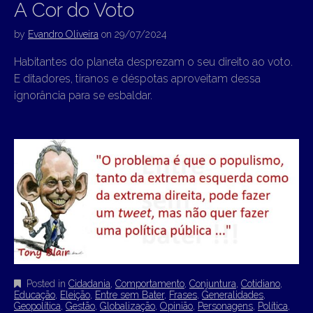
A Cor do Voto
by
Evandro Oliveira
on
29/07/2024
Habitantes do planeta desprezam o seu direito ao voto.
E ditadores, tiranos e déspotas aproveitam dessa
ignorância para se esbaldar.
Posted in
Cidadania
,
Comportamento
,
Conjuntura
,
Cotidiano
,
Educação
,
Eleição
,
Entre sem Bater
,
Frases
,
Generalidades
,
Geopolítica
,
Gestão
,
Globalização
,
Opinião
,
Personagens
,
Política
,