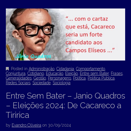
Posted in
Administração
,
Cidadania
,
Comportamento
,
Conjuntura
,
Cotidiano
,
Educação
,
Eleição
,
Entre sem Bater
,
Frases
,
Generalidades
,
Gestão
,
Personagens
,
Política
,
Política Pública
,
Redes Sociais
,
Sociedade
,
Sociologia
Entre Sem Bater – Janio Quadros
– Eleições 2024: De Cacareco a
Tiririca
by
Evandro Oliveira
on
30/09/2024