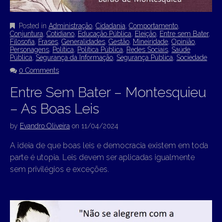
Posted in
Administração
,
Cidadania
,
Comportamento
,
Conjuntura
,
Cotidiano
,
Educação Pública
,
Eleição
,
Entre sem Bater
,
Filosofia
,
Frases
,
Generalidades
,
Gestão
,
Mineiridade
,
Opinião
,
Personagens
,
Política
,
Política Pública
,
Redes Sociais
,
Saúde
Pública
,
Segurança da Informação
,
Segurança Pública
,
Sociedade
0 Comments
Entre Sem Bater – Montesquieu
– As Boas Leis
by
Evandro Oliveira
on
11/04/2024
A ideia de que boas leis e democracia existem em toda
parte é utopia. Leis devem ser aplicadas igualmente
sem privilégios e exceções.