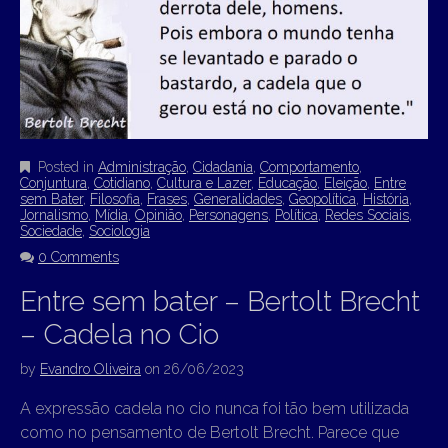
Posted in
Administração
,
Cidadania
,
Comportamento
,
Conjuntura
,
Cotidiano
,
Cultura e Lazer
,
Educação
,
Eleição
,
Entre
sem Bater
,
Filosofia
,
Frases
,
Generalidades
,
Geopolítica
,
História
,
Jornalismo
,
Mídia
,
Opinião
,
Personagens
,
Política
,
Redes Sociais
,
Sociedade
,
Sociologia
0 Comments
Entre sem bater – Bertolt Brecht
– Cadela no Cio
by
Evandro Oliveira
on
26/06/2023
A expressão cadela no cio nunca foi tão bem utilizada
como no pensamento de Bertolt Brecht. Parece que