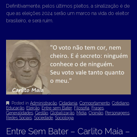
Definitivamente, pelos últimos pleitos, a sinalização é de
que as eleições 2024 serão um marco na vida do eleitor
brasileiro, e será ruim.
Posted in
Administração
,
Cidadania
,
Comportamento
,
Cotidiano
,
Educação
,
Eleição
,
Entre sem Bater
,
Filosofia
,
Frases
,
Generalidades
,
Gestão
,
Globalização
,
Mídia
,
Opinião
,
Personagens
,
Redes Sociais
,
Sociedade
,
Sociologia
Entre Sem Bater – Carlito Maia –