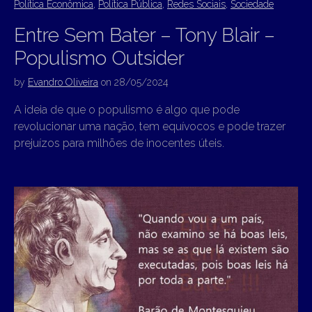
Política Econômica
,
Política Pública
,
Redes Sociais
,
Sociedade
Entre Sem Bater – Tony Blair –
Populismo Outsider
by
Evandro Oliveira
on
28/05/2024
A ideia de que o populismo é algo que pode
revolucionar uma nação, tem equívocos e pode trazer
prejuízos para milhões de inocentes úteis.