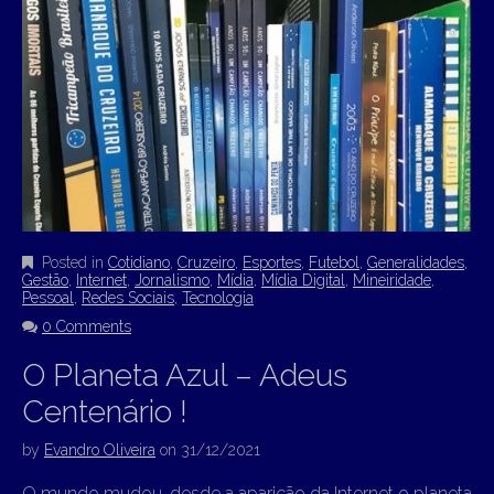
Posted in
Cotidiano
,
Cruzeiro
,
Esportes
,
Futebol
,
Generalidades
,
Gestão
,
Internet
,
Jornalismo
,
Mídia
,
Mídia Digital
,
Mineiridade
,
Pessoal
,
Redes Sociais
,
Tecnologia
0 Comments
O Planeta Azul – Adeus
Centenário !
by
Evandro Oliveira
on
31/12/2021
O mundo mudou, desde a aparição da Internet o planeta