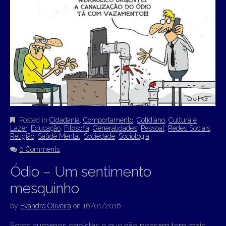
Posted in
Cidadania
,
Comportamento
,
Cotidiano
,
Cultura e
Lazer
,
Educação
,
Filosofia
,
Generalidades
,
Pessoal
,
Redes Sociais
,
Religião
,
Saúde Mental
,
Sociedade
,
Sociologia
0 Comments
Ódio – Um sentimento
mesquinho
by
Evandro Oliveira
on
16/01/2016
Seres humanos egoístas e que não pensam tem mais