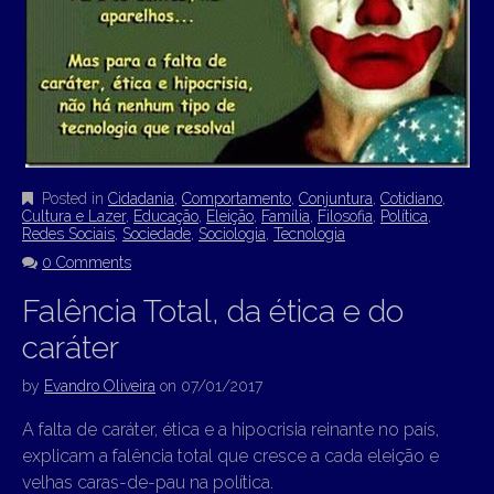
Posted in
Cidadania
,
Comportamento
,
Conjuntura
,
Cotidiano
,
Cultura e Lazer
,
Educação
,
Eleição
,
Família
,
Filosofia
,
Política
,
Redes Sociais
,
Sociedade
,
Sociologia
,
Tecnologia
0 Comments
Falência Total, da ética e do
caráter
by
Evandro Oliveira
on
07/01/2017
A falta de caráter, ética e a hipocrisia reinante no país,
explicam a falência total que cresce a cada eleição e
velhas caras-de-pau na política.