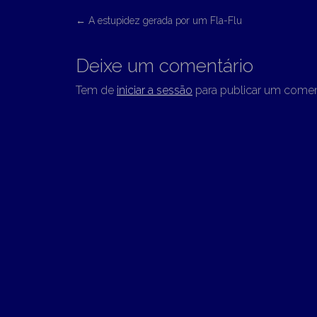
P
←
A estupidez gerada por um Fla-Flu
o
s
Deixe um comentário
t
Tem de
iniciar a sessão
para publicar um comen
n
a
v
i
g
a
t
i
o
n