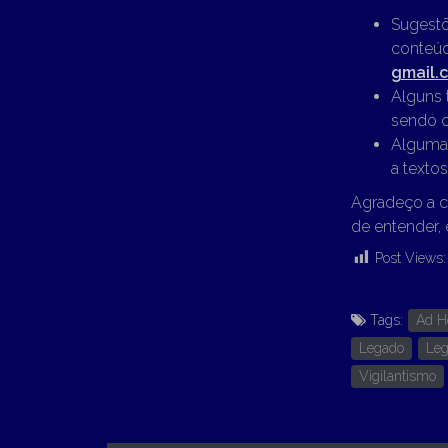
Sugestõ
conteúd
gmail.
Alguns 
sendo c
Algumas
a textos
Agradeço a c
de entender, 
Post Views:
Tags:
Ad 
Legado
Leg
Vigilantismo