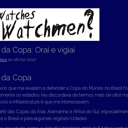
da Copa: Orai e vigiai
eira
on
06/02/2017
 da Copa
os que me levaram a defender a Copa do Mundo no Brasil foi 
mente os estádios (eu discordava de termos mais de oito) ma
sos e infraestrutura é que me interessavam.
partir das Copas da Ásia, Alemanha e África do Sul, especialmen
a o Brasil e para algumas regiões/cidades.