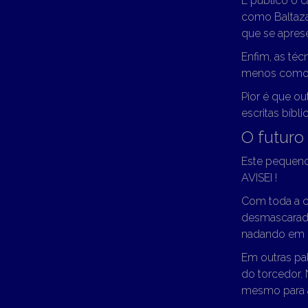
É público o c
como Baltazar
que se apres
Enfim, as téc
menos como 
Pior é que o
escritas bíbli
O futuro
Este pequeno 
AVISEI !
Com toda a ce
desmascarada
nadando em 
Em outras pa
do torcedor. 
mesmo para a 