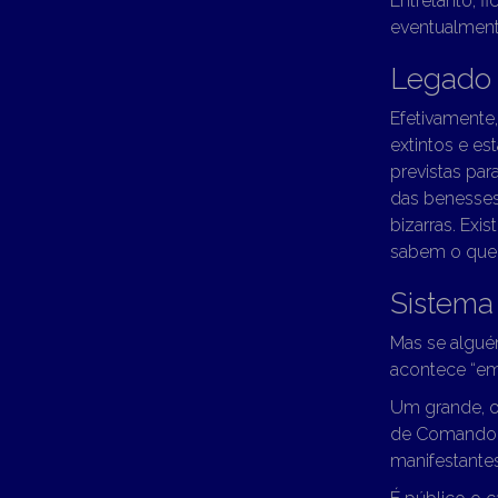
Entretanto, f
eventualmente
Legado
Efetivamente,
extintos e es
previstas par
das benesses
bizarras. Exi
sabem o que 
Sistema
Mas se alguém
acontece “em
Um grande, o
de Comando e 
manifestantes