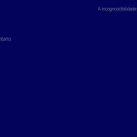
A incognoscibilidad
tário.