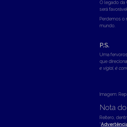
O legado da 
será favoráve
Perdemos o r
mundo.
P.S.
Uma fervoros
que direciona
e vigiai, é co
Imagem: Repr
Nota do
Reitero, dent
“
Advertênci