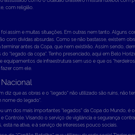
ico assustado como o cidadão brasileiro mistura futebol com pol
, com religião.
 foi assim e muitas situações. Em outras nem tanto. Alguns c
tão com dívidas absurdas. Como se não bastasse, existem obra
a terminar antes da Copa, que nem existirão. Assim sendo, derr
 do “legado da copa”. Tenho presenciado, aqui em Belo Horizo
ste equipamentos de infraestrutura sem uso e que os “herdeiro
fazer com ele.
 Nacional
 diz que as obras e o “legado” não utilizado são ruins, não t
 nome do legado”.
u um dos mais importantes “legados” da Copa do Mundo, é o
Controle. Visando o serviço de vigilância e segurança contra
, está na ativa, e à serviço de interesses pouco sociais.