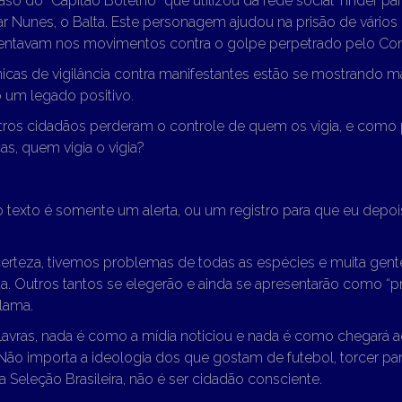
aso do “Capitão Botelho” que utilizou da rede social Tinder pa
 Nunes, o Balta. Este personagem ajudou na prisão de vários m
entavam nos movimentos contra o golpe perpetrado pelo Con
nicas de vigilância contra manifestantes estão se mostrando m
um legado positivo.
utros cidadãos perderam o controle de quem os vigia, e como
cas, quem vigia o vigia?
texto é somente um alerta, ou um registro para que eu depoi
rteza, tivemos problemas de todas as espécies e muita gente 
. Outros tantos se elegerão e ainda se apresentarão como “
lama.
lavras, nada é como a mídia noticiou e nada é como chegará a
Não importa a ideologia dos que gostam de futebol, torcer par
Seleção Brasileira, não é ser cidadão consciente.