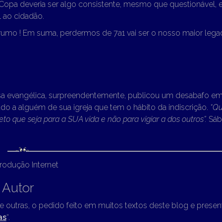
Copa deveria ser algo consistente, mesmo que questionável, 
l ao cidadão.
umo ! Em suma, perdermos de 7a1 vai ser o nosso maior leg
a evangélica, surpreendentemente, publicou um desabafo em r
do a alguém de sua igreja que tem o hábito da indiscrição.
“Qu
rreto que seja para a SUA vida e não para vigiar a dos outros”.
Sáb
odução Internet
 Autor
re outras, o pedido feito em muitos textos deste blog e presen
as
“.