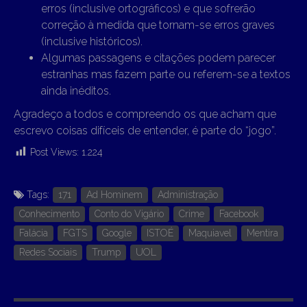
erros (inclusive ortográficos) e que sofrerão
correção à medida que tornam-se erros graves
(inclusive históricos).
Algumas passagens e citações podem parecer
estranhas mas fazem parte ou referem-se a textos
ainda inéditos.
Agradeço a todos e compreendo os que acham que
escrevo coisas difíceis de entender, é parte do “jogo”.
Post Views:
1.224
Tags:
171
Ad Hominem
Administração
Conhecimento
Conto do Vigário
Crime
Facebook
Falácia
FGTS
Google
ISTOÉ
Maquiavel
Mentira
Redes Sociais
Trump
UOL