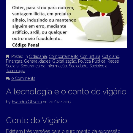
Posted in
Cidadania
,
Comportamento
,
Conjuntura
,
Cotidiano
,
Finanças
,
Generalidades
,
Globalização
,
Política Pública
,
Redes
Sociais
,
Segurança da Informação
,
Sociedade
,
Sociologia
,
Tecnologia
0 Comments
A tecnologia e o conto do vigário
by
Evandro Oliveira
on
20/02/2017
Conto do Vigário
Existem três versões para o surgimento da expressão