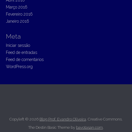
Abril 2016
Março 2016
Fevereiro 2016
Janeiro 2016
Meta
Iniciar sessão
Feed de entradas
Feed de comentários
WordPress.org
Copyleft © 2026
Blog Prof. Evandro Oliveira
. Creative Commons.
The Destin Basic Theme by
bavotasan.com
.