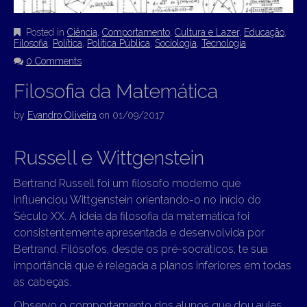
Posted in
Ciência
,
Comportamento
,
Cultura e Lazer
,
Educação
,
Filosofia
,
Política
,
Política Pública
,
Sociologia
,
Tecnologia
0 Comments
Filosofia da Matemática
by
Evandro Oliveira
on
01/09/2017
Russell e Wittgenstein
Bertrand Russell foi um filosofo moderno que
influenciou Wittgenstein orientando-o no início do
Século XX. A ideia da filosofia da matemática foi
consistentemente apresentada e desenvolvida por
Bertrand. Filósofos, desde os pré-socráticos, te sua
importância que é relegada a planos inferiores em todas
as cabeças.
Observo o comportamento dos alunos que dou aulas