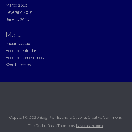
Março 2016
Fevereiro 2016
Janeiro 2016
Meta
Iniciar sessão
Feed de entradas
Feed de comentários
WordPress.org
Copyleft © 2026
Blog Prof. Evandro Oliveira
. Creative Commons.
The Destin Basic Theme by
bavotasan.com
.