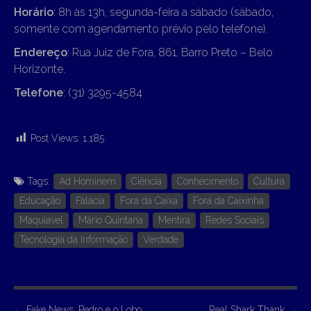
Horário
: 8h às 13h, segunda-feira a sábado (sábado,
somente com agendamento prévio pelo telefone).
Endereço
: Rua Juiz de Fora, 861, Barro Preto – Belo
Horizonte.
Telefone
: (31) 3295-4584
Post Views:
1.185
Tags:
Ad Hominem
Ciência
Conhecimento
Cultura
Educação
Falácia
Fora da Caixa
Fora da Caixinha
Maquiavel
Mário Quintana
Mentira
Redes Sociais
Tecnologia da Informação
Verdade
←
Fake News, Pedro e o Lobo
Real Shark Thank
→