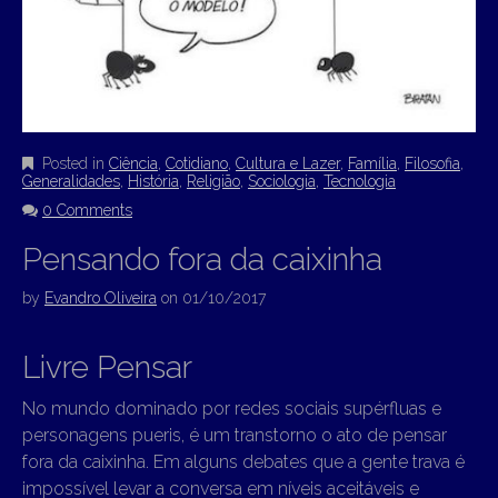
Posted in
Ciência
,
Cotidiano
,
Cultura e Lazer
,
Família
,
Filosofia
,
Generalidades
,
História
,
Religião
,
Sociologia
,
Tecnologia
0 Comments
Pensando fora da caixinha
by
Evandro Oliveira
on
01/10/2017
Livre Pensar
No mundo dominado por redes sociais supérfluas e
personagens pueris, é um transtorno o ato de pensar
fora da caixinha. Em alguns debates que a gente trava é
impossível levar a conversa em níveis aceitáveis e