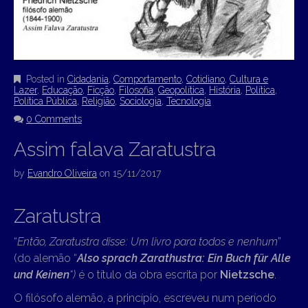
Posted in
Cidadania
,
Comportamento
,
Cotidiano
,
Cultura e
Lazer
,
Educação
,
Ficção
,
Filosofia
,
Geopolítica
,
História
,
Política
,
Política Pública
,
Religião
,
Sociologia
,
Tecnologia
0 Comments
Assim falava Zaratustra
by
Evandro Oliveira
on
15/11/2017
Zaratustra
“
Então, Zaratustra disse: Um livro para todos e nenhum
”
(do alemão “
Also sprach Zarathustra: Ein Buch für Alle
und Keinen
“)
é o título da obra escrita por
Nietzsche
.
O filósofo alemão, a princípio, escreveu num período