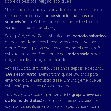
sobre as pessoas (religião) são cruéis.
Nietzsche dizia que ela (vontade de poder) é maior do
que a de sexo ou das
necessidades básicas de
sobrevivência
. Se bem que, é exatamente isto que
vemos nas redes sociais hoje.
Se alguém, como Zaratustra, ficar um
período sabático
de dez anos longe das tecnologias de hoje, voltará
morto. Desde que os eventos da economia em 2008
estouraram, quem ficou longe das
redes sociais
por
opção, perdeu a noção de mundo.
Por isso, Zaratustra voltou, dez anos depois, e declarou:
“
Deus está morto
“. Demoraram quase 150 anos para
entender o que Zaratustra disse. E muita gente que ler
este parágrafo ainda não vai entender.
Eu vos digo, o deus digital, da IURG (
Igreja Universal
do Reino de Gates
) está morto, mas serve para fiéis
seguidores justificarem a sua alienação. Ainda creem