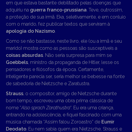
em que estava bastante debilitado pelas doenças que
adquiriu na
guerra franco-prussiana
. Teve, outrossim,
a proteção de sua irmã. Eka, seletivamente, e em conluio
com o marido, fez publicar textos que serviram à
apologia do Nazismo
.
Como se não bastasse, neste livro, ele (ou a irmã e seu
marido) mostra como as pessoas são susceptíveis a
coisas absurdas
. Não seria surpresa para mim se
Goebbels
, ministro da propaganda de Hitler, lesse os
pensadores e filósofos da época. Certamente,
inteligente parecia ser, seria melhor se bebesse na fonte
de sabedoria de Nietzsche e Zaratustra.
Strauss
, o compositor, amigo de Nietzsche durante
bom tempo, escreveu uma obra prima clássica de
nome “
Also sprach Zarathustra
“. Eu era uma criança,
entrando na adolescência, e fiquei fascinado com uma
música chamada “Assim falou Zoroastro” de
Eumir
Deodato
. Eu nem sabia quem era Nietzsche, Strauss e