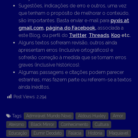
Sugestões, indicações de erro e outros, uma vez
que tenham o propósito de melhorar o conteúdo,
são importantes. Basta enviar e-mail para
pyxis at
gmail.com
,
página do Facebook,
associada a
este Blog, ou perfil do
Twitter
,
Threads
,
Koo
etc.
Alguns textos sofreram revisão, outros ainda
apresentam erros (inclusive ortográficos) e
sofrerão correção à medida que se tornam erros
graves (inclusive históricos).
Algumas passagens e citações podem parecer
estranhas, mas fazem parte ou referem-se a textos
ainda inéditos.
Post Views:
2.294
Tags:
Admirável Mundo Novo
Aldous Huxley
Amor
Ateísmo
Black Mirror
Conhecimento
Cultura
Educação
Eumir Deodato
Falácia
História
Maquiavel