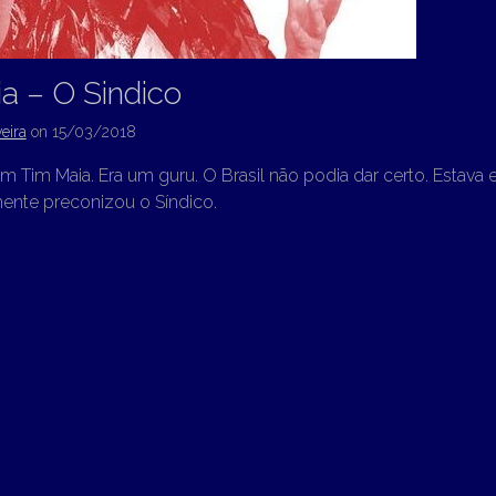
a – O Sindico
eira
on
15/03/2018
m Tim Maia. Era um guru. O Brasil não podia dar certo. Estava es
nte preconizou o Síndico.