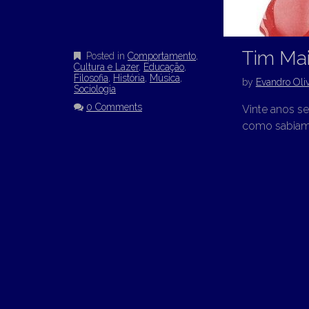
Tim Mai
Posted in
Comportamento
,
Cultura e Lazer
,
Educação
,
Filosofia
,
História
,
Música
,
by
Evandro Oliv
Sociologia
0 Comments
Vinte anos se
como sabiame