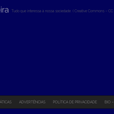
ira
Tudo que interessa à nossa sociedade. ( Creative Commons – CC 
ÁTICAS
ADVERTÊNCIAS
POLÍTICA DE PRIVACIDADE
BIO 