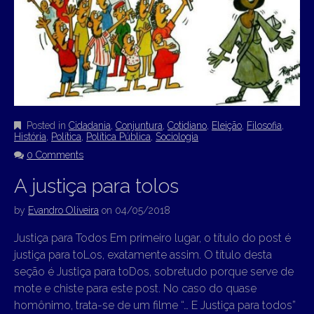
Posted in
Cidadania
,
Conjuntura
,
Cotidiano
,
Eleição
,
Filosofia
,
História
,
Política
,
Política Pública
,
Sociologia
0 Comments
A justiça para tolos
by
Evandro Oliveira
on
04/05/2018
Justiça para Todos Em primeiro lugar, o título do post é
justiça para toLos, exatamente assim. O título desta
seção é Justiça para toDos, sobretudo porque serve de
mote e chiste para este post. No caso do quase
homônimo, trata-se de um filme “… E Justiça para todos”