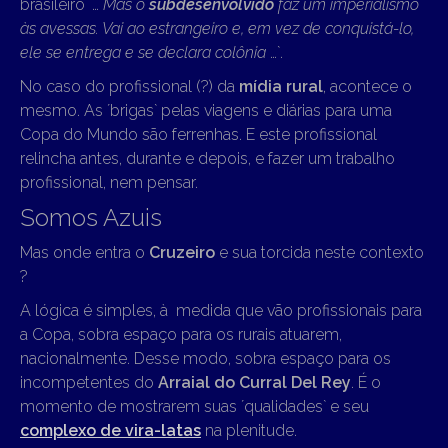
brasileiro ´…
Mas o
subdesenvolvido
faz um imperialismo
às avessas. Vai ao estrangeiro e, em vez de conquistá-lo,
ele se entrega e se declara colônia
…`.
No caso do profissional (?) da
mídia rural
, acontece o
mesmo. As ´brigas` pelas viagens e diárias para uma
Copa do Mundo são ferrenhas. E este profissional
relincha antes, durante e depois, e fazer um trabalho
profissional, nem pensar.
Somos Azuis
Mas onde entra o
Cruzeiro
e sua torcida neste contexto
?
A lógica é simples, à medida que vão profissionais para
a Copa, sobra espaço para os rurais atuarem,
nacionalmente. Desse modo, sobra espaço para os
incompetentes do
Arraial do Curral Del Rey
. É o
momento de mostrarem suas ´qualidades` e seu
complexo de vira-latas
na plenitude.