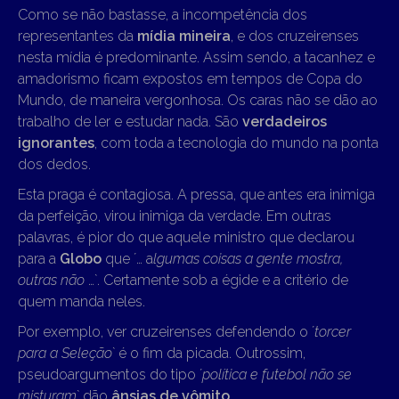
Como se não bastasse, a incompetência dos
representantes da
mídia mineira
, e dos cruzeirenses
nesta mídia é predominante. Assim sendo, a tacanhez e
amadorismo ficam expostos em tempos de Copa do
Mundo, de maneira vergonhosa. Os caras não se dão ao
trabalho de ler e estudar nada. São
verdadeiros
ignorantes
, com toda a tecnologia do mundo na ponta
dos dedos.
Esta praga é contagiosa. A pressa, que antes era inimiga
da perfeição, virou inimiga da verdade. Em outras
palavras, é pior do que aquele ministro que declarou
para a
Globo
que ´… a
lgumas coisas a gente mostra,
outras não
…`. Certamente sob a égide e a critério de
quem manda neles.
Por exemplo, ver cruzeirenses defendendo o ´
torcer
para a Seleção
` é o fim da picada. Outrossim,
pseudoargumentos do tipo ´
política e futebol não se
misturam
` dão
ânsias de vômito
.