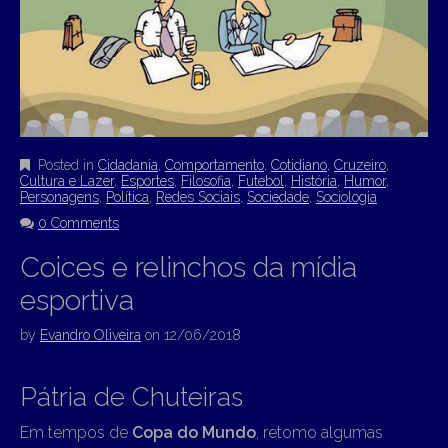
Posted in
Cidadania
,
Comportamento
,
Cotidiano
,
Cruzeiro
,
Cultura e Lazer
,
Esportes
,
Filosofia
,
Futebol
,
História
,
Humor
,
Personagens
,
Política
,
Redes Sociais
,
Sociedade
,
Sociologia
0 Comments
Coices e relinchos da mídia
esportiva
by
Evandro Oliveira
on
12/06/2018
Pátria de Chuteiras
Em tempos de
Copa do Mundo
, retomo algumas