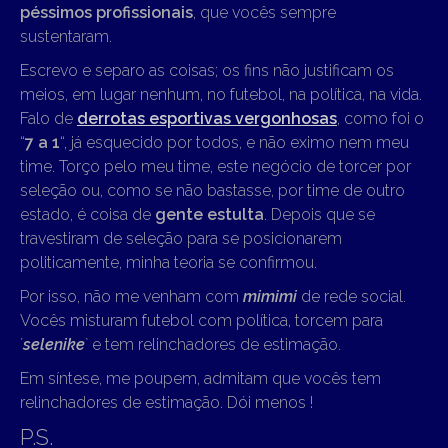
péssimos profissionais
, que vocês sempre
sustentaram.
Escrevo e separo as coisas; os fins não justificam os
meios, em lugar nenhum, no futebol, na política, na vida.
Falo de
derrotas esportivas vergonhosas
, como foi o
“
7 a 1
“, já esquecido por todos, e não eximo nem meu
time. Torço pelo meu time, este negócio de torcer por
seleção ou, como se não bastasse, por time de outro
estado, é coisa de
gente estulta
. Depois que se
travestiram de seleção para se posicionarem
politicamente, minha teoria se confirmou.
Por isso, não me venham com
mimimi
de rede social.
Vocês misturam futebol com política, torcem para
´
selenike
` e tem relinchadores de estimação.
Em síntese, me poupem, admitam que vocês tem
relinchadores de estimação. Dói menos !
P.S.