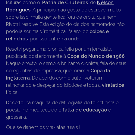
leituras como o ´
Pátria de Chuteiras
` de
Nélson
Rodrigues
. A princípio, não gosto de escrever muito
sobre isso, muita gente fica fora de órbita que nem
Rivotril resolve. Esta edição do dia dos namorados não
poderia ser mais ´romântica`, falarei de
coices e
relinchos
, por isso entrei na onda.
Resolvi pegar uma crônica feita por um jornalista,
publicada posteriormente à
Copa do Mundo de 1966
.
Naquele texto, o sempre brilhante cronista, fala de seus
coleguinhas de imprensa, que foram à
Copa da
Inglaterra
. De acordo com o autor, voltaram
relinchando e despejando idiotices e toda a
viralatice
típica.
Decerto, na máquina de datilografia do folhetinista é
poesia, no meu teclado é
falta de educação
e
grosseria.
Que se danem os vira-latas rurais !