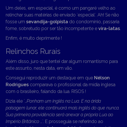
Um deles, em especial, é como um pangaré velho ao
relinchar suas matérias de enviado ´especial`. Ah! Se não
fosse um
sevandija-golpista
do condomínio, passaria
fome, sobretudo por ser tão incompetente e
vira-latas
.
Enfim, é muito deprimente !
Relinchos Rurais
Além disso, juro que tentei dar algum romantismo para
este assunto, nesta data, em vão.
Consegui reproduzir um destaque em que
Nélson
Rodrigues
comparava o profissional da mídia inglesa
com o brasileiro, falando da lua. RISOS !
Dizia ele ´…
Ponham um inglês na Lua. E na árida
paisagem lunar, ele continuará mais inglês do que nunca.
Sua primeira providência será anexar a própria Lua ao
Império Britânico
…`. E prosseguia se referindo ao