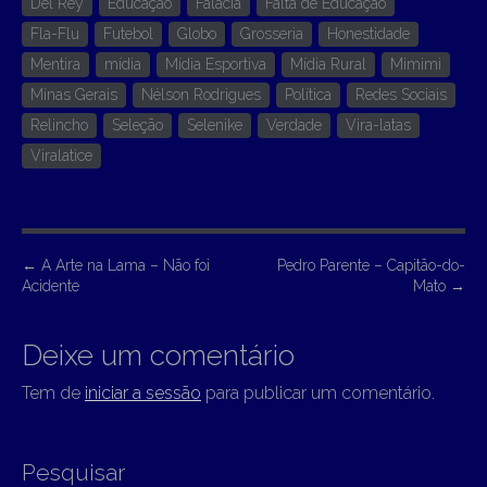
Del Rey
Educação
Falácia
Falta de Educação
Fla-Flu
Futebol
Globo
Grosseria
Honestidade
Mentira
mídia
Mídia Esportiva
Mídia Rural
Mimimi
Minas Gerais
Nélson Rodrigues
Política
Redes Sociais
Relincho
Seleção
Selenike
Verdade
Vira-latas
Viralatice
P
←
A Arte na Lama – Não foi
Pedro Parente – Capitão-do-
Acidente
Mato
→
o
s
Deixe um comentário
t
n
Tem de
iniciar a sessão
para publicar um comentário.
a
v
Pesquisar
i