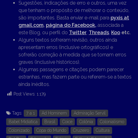
Sugestões, indicações de erro e outros, uma vez
que tenham o propósito de melhorar o conteúdo,
são importantes. Basta enviar e-mail para
pyxis at
gmail.com
,
página do Facebook,
associada a
este Blog, ou perfil do
Twitter
,
Threads
,
Koo
etc.
Alguns textos sofreram revisão, outros ainda
apresentam erros (inclusive ortográficos) e
sofrerão correção à medida que se tornam erros
graves (inclusive históricos).
Algumas passagens e citações podem parecer
estranhas, mas fazem parte ou referem-se a textos
ainda inéditos.
Post Views:
1.179
Tags:
7 a 1
Ad Hominem
Admiração Servil
Babel Midiática
Brasil
Coice
Colônia
Colonialismo
Colonizado
Copa do Mundo
Cruzeiro
Cultura