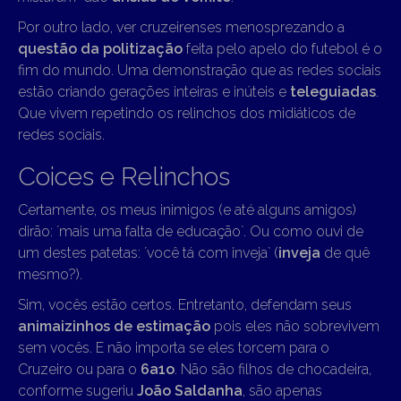
Por outro lado, ver cruzeirenses menosprezando a
questão da politização
feita pelo apelo do futebol é o
fim do mundo. Uma demonstração que as redes sociais
estão criando gerações inteiras e inúteis e
teleguiadas
.
Que vivem repetindo os relinchos dos midiáticos de
redes sociais.
Coices e Relinchos
Certamente, os meus inimigos (e até alguns amigos)
dirão: ´mais uma falta de educação`. Ou como ouvi de
um destes patetas: ´você tá com inveja` (
inveja
de quê
mesmo?).
Sim, vocês estão certos. Entretanto, defendam seus
animaizinhos de estimação
pois eles não sobrevivem
sem vocês. E não importa se eles torcem para o
Cruzeiro ou para o
6a1o
. Não são filhos de chocadeira,
conforme sugeriu
João Saldanha
, são apenas