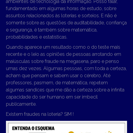
ambientes de tecnologia da informação. Posso falar,
fundamentado em algumas horas de estudo, sobre
assuntos relacionados às loterias e sorteios. E não é
somente sobre as questões de auditabilidade, confiança
e segurança, é também sobre matemática,
probabilidades e estatísticas.
Quando aparece um resultado como o do teste mais
recente e o leio as opiniões de pessoas arrotando em
maiúsculas sobre fraude na megasena, paro e penso
umas dez vezes. Algumas pessoas, com toda a certeza,
acham que pensam e sabem usar o cérebro. Até
professores, pasmem, de matemática, repetem
algumas sandices que me dão a certeza sobre a infinita
capacidade do ser humano em ser imbecil
publicamente.
Existem fraudes na loteria? SIM !