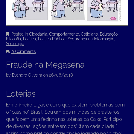
Posted in
Cidadania
,
Comportamento
,
Cotidiano
,
Educação
,
Filosofia
,
Política
,
Política Pública
,
Segurança da Informação
,
Sociologia
0 Comments
Fraude na Megasena
by
Evandro Oliveira
on
26/06/2018
Loterias
Em primeiro lugar, é claro que existem problemas com
o “cassino” Brasil. Sou um dos milhões de brasileiros
que fazem uma fezinha nas loterias da Caixa. Participo
de diversas “ações entre amigos” (tem cada cilada !),
assim como pratico contravenção jogando no “bicho”.