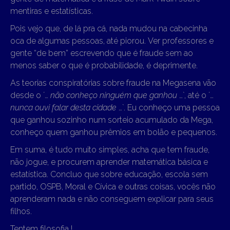
mentiras e estatísticas.
Pois vejo que, de lá pra cá, nada mudou na cabecinha
oca de algumas pessoas, até piorou. Ver professores e
gente “de bem” escrevendo que é fraude sem ao
menos saber o que é probabilidade, é deprimente.
As teorias conspiratórias sobre fraude na Megasena vão
desde o ´…
não conheço ninguém que ganhou
…`, até o ´…
nunca ouvi falar desta cidade
…`. Eu conheço uma pessoa
que ganhou sozinho num sorteio acumulado da Mega,
conheço quem ganhou prêmios em bolão e pequenos.
Em suma, é tudo muito simples, acha que tem fraude,
não jogue, e procurem aprender matemática básica e
estatística. Concluo que sobre educação, escola sem
partido, OSPB, Moral e Cívica e outras coisas, vocês não
aprenderam nada e não conseguem explicar para seus
filhos.
Tentem filosofia !