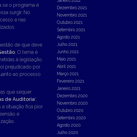
Janeiro 2022
a se o programa é
Dezembro 2021
sa surgir. No
Novembro 2021
cesso e nas
Outubro 2021
lizados
Setembro 2021
Agosto 2021
uestão de que deve
Julho 2021
Gestão
. O tema é
Junho 2021
tidas à legislação.
Maio 2021
oi prejudicado por
Abril 2021
quanto ao processo
Março 2021
Fevereiro 2021
Janeiro 2021
sas que sequer
Dezembro 2020
as de Auditoria
“,
Novembro 2020
a situação fica pior
Outubro 2020
reensão e
Setembro 2020
ização.
Agosto 2020
Julho 2020