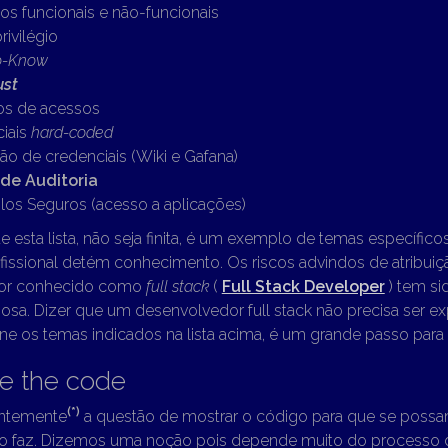
tos funcionais e não-funcionais
rivilégio
o-Know
ust
os de acessos
iais
hard-coded
ão de credenciais (Wiki e Gafana)
 de Auditoria
los Seguros (acesso a aplicações)
e esta lista, não seja finita, é um exemplo de temas específic
fissional detém conhecimento. Os riscos advindos de atribui
or conhecido como
full stack
(
Full Stack Developer
) tem si
osa. Dizer que um desenvolvedor full stack não precisa ser ex
ne os temas indicados na lista acima, é um grande passo para
e the code
(*)
entemente
a questão de mostrar o código para que se possa
o faz. Dizemos uma noção pois depende muito do processo