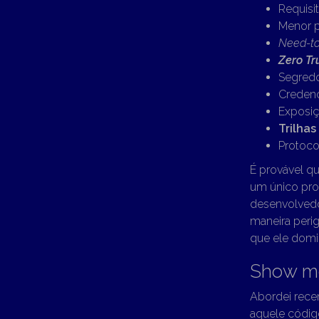
Requisi
Menor p
Need-t
Zero Tr
Segred
Credenc
Exposiç
Trilhas
Protoco
É provável qu
um único pro
desenvolved
maneira perig
que ele domi
Show m
Abordei rec
aquele códig