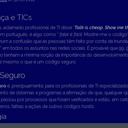
ça e TICs
s, aclamado profissional de TI disse “
Talk is cheap. Show me 
bom português, é algo como ”
falar é fácil.
Mostre-me o código”.
um a confusão que as pessoas têm feito por conta da inund
s” em todos os assuntos nas redes sociais. É provável que 99,
não tenham a mínima noção da importância do desenvolvimen
té mesmo o que é um código seguro.
 Seguro
uro
é, precipuamente, para os profissionais de TI especializad
nto de sistemas e programas a afirmação de que, qualquer qu
o passou por processos que foram verificados e estão, em cer
 erros, falhas e ações de outros códigos hostis.
ia