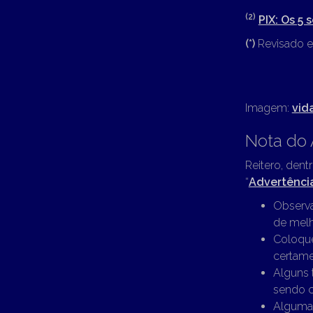
(2)
PIX: Os 5 
(*)
Revisado e
Imagem:
vid
Nota do 
Reitero, dent
“
Advertênci
Observa
de melh
Coloque
certame
Alguns 
sendo c
Algumas