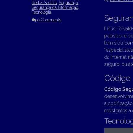
Redes Sociais
,
Segurança
,
Segurança da Informação
,
Tecnologia
Seguran
0 Comments
Linus Torvald
palavras, e 
tem sido com
“especialista
da Internet 
seguro, ou a
Código
Código Seg
desenvolvime
a codificaçã
resistentes a
Tecnolog