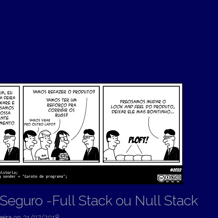
Seguro -Full Stack ou Null Stack
eira
on
31/07/2018