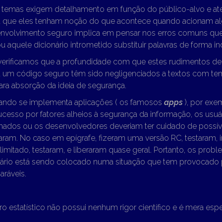
s temas exigem detalhamento em função do público-alvo e 
ra que eles tenham noção do que acontece quando acionam a
senvolvimento seguro implica em pensar nos erros comuns 
 ou aquele dicionário intrometido substituir palavras de forma in
verificamos que a profundidade com que estes rudimentos de
a um código seguro têm sido negligenciados a textos com tem
para absorção da ideia de segurança.
ndo se implementa aplicações ( os famosos
apps
), por ex
cesso por fatores alheios à segurança da informação, os usuá
mados ou os desenvolvedores deveriam ter cuidado de possíve
aram. No caso em epígrafe, fizeram uma versão RC, testaram
imitado, testaram, e liberaram quase geral. Portanto, os pro
suário está sendo colocado numa situação que tem provocado p
aráveis.
 estatístico não possui nenhum rigor científico e é mera espe