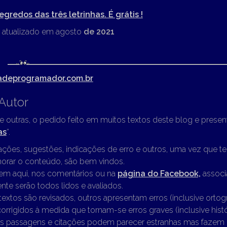
segredos das três letrinhas. É grátis !
 atualizado em agosto
de 2021
adeprogramador.com.br
Autor
re outras, o pedido feito em muitos textos deste blog e presen
as
“.
ções, sugestões, indicações de erro e outros, uma vez que t
orar o conteúdo, são bem vindos.
m aqui, nos comentários ou na
página do Facebook,
associ
nte serão todos lidos e avaliados.
textos são revisados, outros apresentam erros (inclusive ortog
orrigidos à medida que tornam-se erros graves (inclusive histó
 passagens e citações podem parecer estranhas mas fazem 