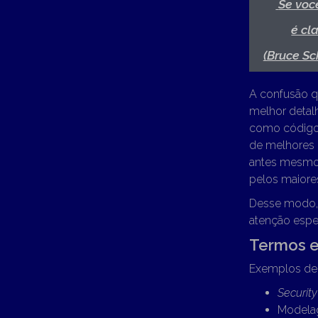
​​Se v
é cl
(Bruce Sc
A confusão q
melhor detal
como código 
de melhores 
antes mesmo 
pelos maiore
Desse modo, 
atenção espe
Termos e
Exemplos de 
Securit
Modela