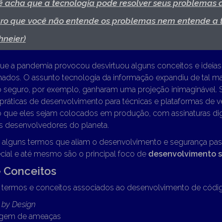
ocê acha que a tecnologia pode resolver seus problemas
aro que você não entende os problemas nem entende a 
hneier)
ue a pandemia provocou desvirtuou alguns conceitos e ideias
hados. O assunto tecnologia da informação expandiu de tal m
seguro, por exemplo, ganharam uma projeção inimaginável.
práticas de desenvolvimento para técnicas e plataformas de v
que eles sejam colocados em produção, com assinaturas dig
s desenvolvedores do planeta.
alguns termos que aliam o desenvolvimento e segurança pa
cial e até mesmo são o principal foco de
desenvolvimento 
 Conceitos
termos e conceitos associados ao desenvolvimento de códi
y by Design
gem de ameaças