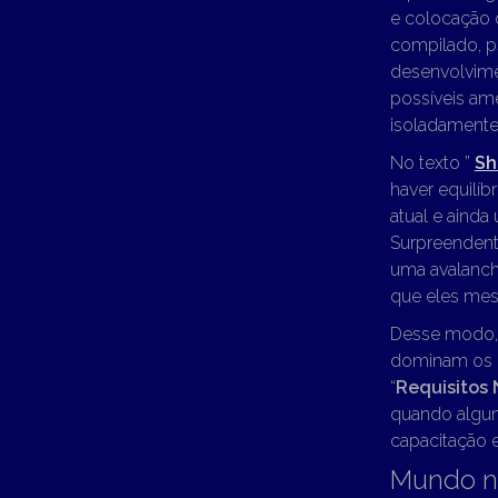
e colocação 
compilado, p
desenvolvime
possíveis am
isoladamente
No texto ”
Sh
haver equilíb
atual e ainda
Surpreendente
uma avalanch
que eles me
Desse modo, 
dominam os r
“
Requisitos 
quando algun
capacitação 
Mundo n