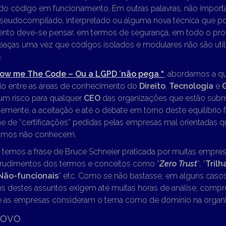
do código em funcionamento. Em outras palavras, não import
seudocompilado, interpretado ou alguma nova técnica que pos
nto deve-se pensar, em termos de segurança, em todo o pro
eaças uma vez que códigos isolados e modulares não são uti
.
ow me The Code – Ou a LGPD ´não pega “
, abordamos a q
rio entre as áreas de conhecimento do
Direito
,
Tecnologia
e
 um risco para qualquer
CEO
das organizações que estão subme
mente, a aceitação e até o debate em torno deste equilíbrio f
e de “certificações” pedidas pelas empresas mal orientadas 
smos não conhecem.
temos a frase de Bruce Schneier praticada por muitas empre
udimentos dos termos e conceitos como “
Zero Trust
“, “
Trilh
Não-funcionais
” etc. Como se não bastasse, em alguns casos 
s destes assuntos exigem até muitas horas de análise, comp
e as empresas consideram o tema como de domínio na organ
ovo