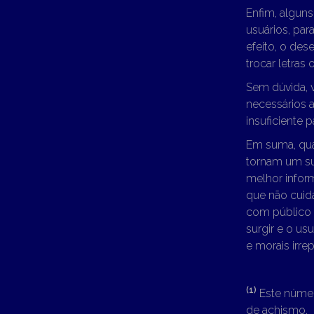
Enfim, algun
usuários, pa
efeito, o de
trocar letras
Sem dúvida, 
necessários 
insuficiente 
Em suma, qua
tornam um su
melhor infor
que não cuid
com público l
surgir e o u
e morais irrep
(1)
Este número
de achismo.