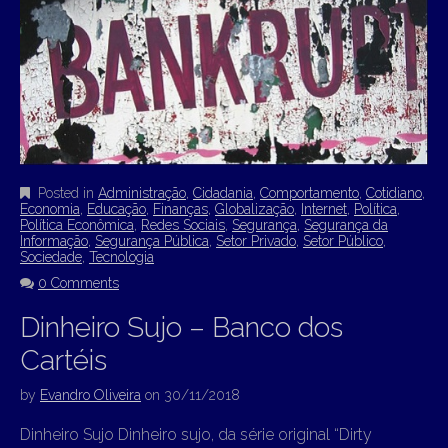
Posted in
Administração
,
Cidadania
,
Comportamento
,
Cotidiano
,
Economia
,
Educação
,
Finanças
,
Globalização
,
Internet
,
Política
,
Política Econômica
,
Redes Sociais
,
Segurança
,
Segurança da
Informação
,
Segurança Pública
,
Setor Privado
,
Setor Público
,
Sociedade
,
Tecnologia
0 Comments
Dinheiro Sujo – Banco dos
Cartéis
by
Evandro Oliveira
on
30/11/2018
Dinheiro Sujo Dinheiro sujo, da série original “Dirty