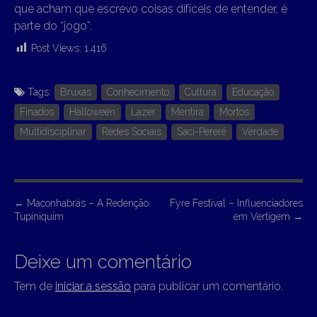
que acham que escrevo coisas difíceis de entender, é
parte do “jogo”.
Post Views:
1.416
Tags:
Bruxas
Conhecimento
Cultura
Educação
Finados
Halloween
Lazer
Mentira
Mortos
Multidisciplinar
Redes Sociais
Saci-Pererê
Verdade
P
←
Maconhabrás – A Redenção
Fyre Festival – Influenciadores
Tupiniquim
em Vertigem
→
o
s
Deixe um comentário
t
n
Tem de
iniciar a sessão
para publicar um comentário.
a