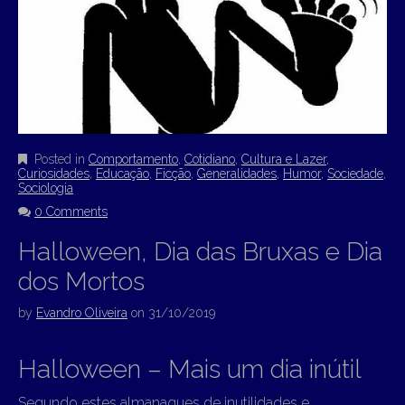
Posted in
Comportamento
,
Cotidiano
,
Cultura e Lazer
,
Curiosidades
,
Educação
,
Ficção
,
Generalidades
,
Humor
,
Sociedade
,
Sociologia
0 Comments
Halloween, Dia das Bruxas e Dia
dos Mortos
by
Evandro Oliveira
on
31/10/2019
Halloween – Mais um dia inútil
Segundo estes almanaques de inutilidades e