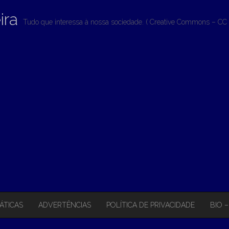
ira
Tudo que interessa à nossa sociedade. ( Creative Commons – CC 
ÁTICAS
ADVERTÊNCIAS
POLÍTICA DE PRIVACIDADE
BIO 