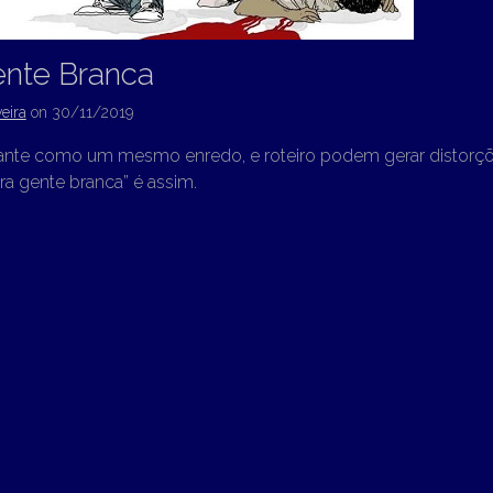
ente Branca
eira
on
30/11/2019
ante como um mesmo enredo, e roteiro podem gerar distorções
ara gente branca” é assim.