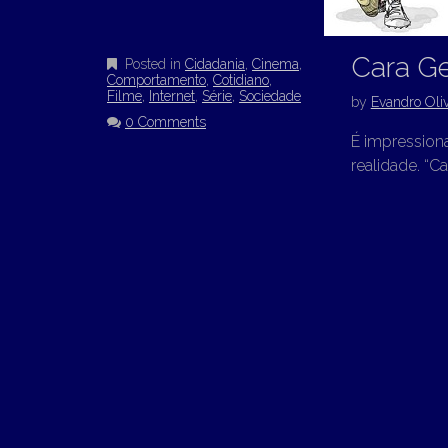
Cara G
Posted in
Cidadania
,
Cinema
,
Comportamento
,
Cotidiano
,
Filme
,
Internet
,
Série
,
Sociedade
by
Evandro Oliv
0 Comments
É impression
realidade. “C