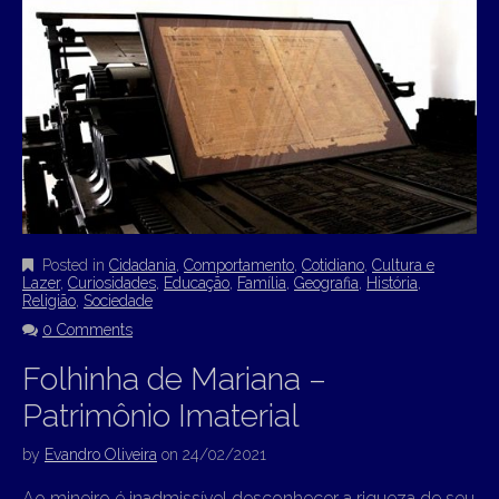
Posted in
Cidadania
,
Comportamento
,
Cotidiano
,
Cultura e
Lazer
,
Curiosidades
,
Educação
,
Família
,
Geografia
,
História
,
Religião
,
Sociedade
0 Comments
Folhinha de Mariana –
Patrimônio Imaterial
by
Evandro Oliveira
on
24/02/2021
Ao mineiro é inadmissível desconhecer a riqueza de seu