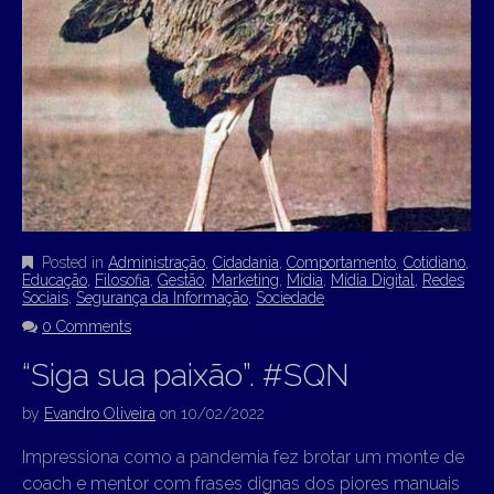
Posted in
Administração
,
Cidadania
,
Comportamento
,
Cotidiano
,
Educação
,
Filosofia
,
Gestão
,
Marketing
,
Mídia
,
Mídia Digital
,
Redes
Sociais
,
Segurança da Informação
,
Sociedade
0 Comments
“Siga sua paixão”. #SQN
by
Evandro Oliveira
on
10/02/2022
Impressiona como a pandemia fez brotar um monte de
coach e mentor com frases dignas dos piores manuais