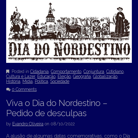
Posted in
Cidadania
,
Comportamento
,
Conjuntura
,
Cotidiano
,
Cultura e Lazer
,
Educação
,
Eleição
,
Geografia
,
Globalização
,
História
,
Mídia
,
Política
,
Sociedade
0 Comments
Viva o Dia do Nordestino –
Pedido de desculpas
by
Evandro Oliveira
on
08/10/2022
A alusão de algumas datas comemorativas, como o Dia