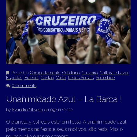
Posted in
Comportamento
,
Cotidiano
,
Cruzeiro
,
Cultura e Lazer
,
Esportes
,
Futebol
,
Gestão
,
Mídia
,
Redes Sociais
,
Sociedade
0 Comments
Unanimidade Azul – La Barca !
by
Evandro Oliveira
on
09/11/2022
O planeta 5 estrelas está em festa. A unanimidade azul,
pelo menos na festa e seus motivos, são reais. Mas o
mundo não é assim sempre.