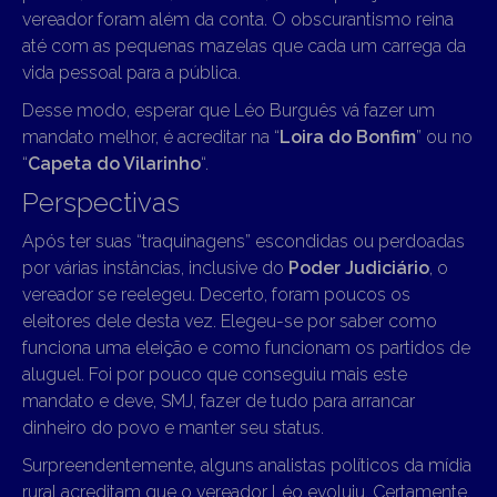
vereador foram além da conta. O obscurantismo reina
até com as pequenas mazelas que cada um carrega da
vida pessoal para a pública.
Desse modo, esperar que Léo Burguês vá fazer um
mandato melhor, é acreditar na “
Loira do Bonfim
” ou no
“
Capeta do Vilarinho
“.
Perspectivas
Após ter suas “traquinagens” escondidas ou perdoadas
por várias instâncias, inclusive do
Poder Judiciário
, o
vereador se reelegeu. Decerto, foram poucos os
eleitores dele desta vez. Elegeu-se por saber como
funciona uma eleição e como funcionam os partidos de
aluguel. Foi por pouco que conseguiu mais este
mandato e deve, SMJ, fazer de tudo para arrancar
dinheiro do povo e manter seu status.
Surpreendentemente, alguns analistas políticos da mídia
rural acreditam que o vereador Léo evoluiu. Certamente,