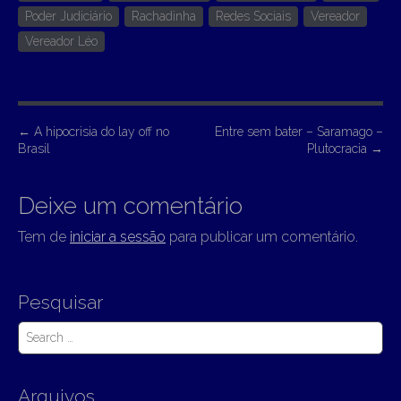
Poder Judiciário
Rachadinha
Redes Sociais
Vereador
Vereador Léo
P
←
A hipocrisia do lay off no
Entre sem bater – Saramago –
Brasil
Plutocracia
→
o
s
Deixe um comentário
t
n
Tem de
iniciar a sessão
para publicar um comentário.
a
v
Pesquisar
i
S
g
e
a
a
t
r
Arquivos
c