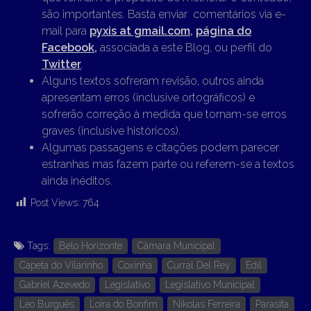
são importantes. Basta enviar comentários via e-
mail para
pyxis at gmail.com
,
página do
Facebook,
associada a este Blog, ou perfil do
Twitter
.
Alguns textos sofreram revisão, outros ainda
apresentam erros (inclusive ortográficos) e
sofrerão correção à medida que tornam-se erros
graves (inclusive históricos).
Algumas passagens e citações podem parecer
estranhas mas fazem parte ou referem-se a textos
ainda inéditos.
Post Views:
764
Tags:
Belo Horizonte
Câmara Municipal
Capeta do Vilarinho
Coxinha
Curral Del Rey
Edil
Gabriel Azevedo
Legislativo
Legislativo Municipal
Léo Burguês
Loira do Bonfim
Nikolas Ferreira
Parasita