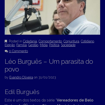
Posted in
Cidadania
,
Comportamento
,
Conjuntura
,
Cotidiano
,
Eleição
,
Família
,
Gestão
,
Mídia
,
Política
,
Sociedade
0 Comments
Léo Burguês – Um parasita do
povo
by
Evandro Oliveira
on
31/01/2023
Edil Burguês
Este é um dos textos da série “
Vereadores de Belo
(1)