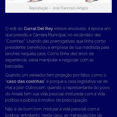
Reprodução – José Francisco Artigos
O edil do
Curral Del Rey
esteve envolvido, à época em
que presidiu a Câmara Municipal, no escândalo das
“Coxinhas”. Usando das prerrogativas que tinha como
presidente, beneficiou a empresa de sua madrasta para
lanches naquela casa. Como tinha dez anos de
experiência, sabia manipular e negociar com as
bancadas.
Quando um vereador tem projeção por fatos como o
“
caso das coxinhas
” é porque a casa legislativa vai de
mal a pior. Outrossim, quando o representante do povo
do Arraial tem sua vida pessoal misturada com a vida
política e pública é motivo de preocupação.
Não é de bom tom, misturar a vida pessoal com a
política, entretanto, neste caso, as manipulações do