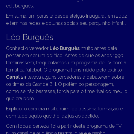
edil burguês.
Em suma, um parasita desde eleição inaugural, em 2002
e tem nas redes e colunas sociais seu parquinho infantil.
Léo Burguês
Conheci o vereador
Léo Burguês
muito antes dele
pensar em ser um político. Antes de que os anos 1990
terminassem, frequentamos um programa de TV com a
temática futebol. O programa transmitido pelo extinto
Canal 23
levava alguns torcedores a debaterem sobre
os times da Grande BH. O polêmico personagem,
como se não bastasse, torcia para o time rival do meu, o
que era bom.
Explico: o cara era muito ruim, de péssima formação e
com tudo aquilo que lhe faz jus ao apelido.
Com toda a certeza, foi a partir deste programa de TV,
num canal de audiência restrita, que ele ganhou