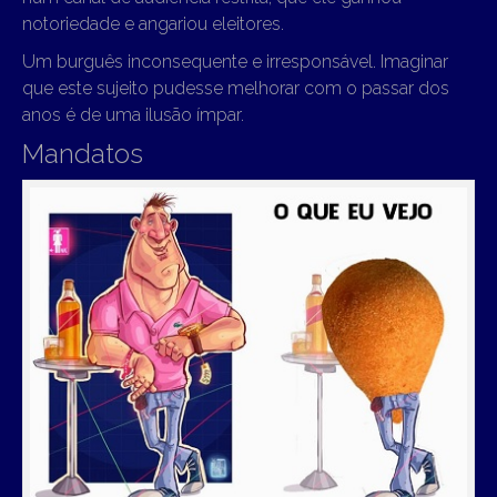
notoriedade e angariou eleitores.
Um burguês inconsequente e irresponsável. Imaginar
que este sujeito pudesse melhorar com o passar dos
anos é de uma ilusão ímpar.
Mandatos