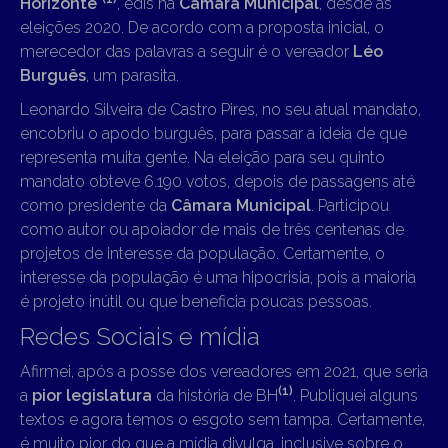
Horizonte
“
, edis na
Câmara Municipal
, desde as
eleições 2020. De acordo com a proposta inicial, o
merecedor das palavras a seguir é o vereador
Léo
Burguês
, um parasita.
Leonardo Silveira de Castro Pires, no seu atual mandato,
encobriu o apodo burguês, para passar a ideia de que
representa muita gente. Na eleição para seu quinto
mandato obteve 6.190 votos, depois de passagens até
como presidente da
Câmara Municipal
. Participou
como autor ou apoiador de mais de três centenas de
projetos de interesse da população. Certamente, o
interesse da população é uma hipocrisia, pois a maioria
é projeto inútil ou que beneficia poucas pessoas.
Redes Sociais e mídia
Afirmei, após a posse dos vereadores em 2021, que seria
(1)
a
pior legislatura
da história de BH
. Publiquei alguns
textos e agora temos o esgoto sem tampa. Certamente,
é muito pior do que a mídia divulga, inclusive sobre o