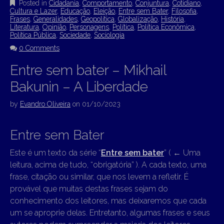
Posted in
Cidadania
,
Comportamento
,
Conjuntura
,
Cotidiano
,
Cultura e Lazer
,
Educação
,
Eleição
,
Entre sem Bater
,
Filosofia
,
Frases
,
Generalidades
,
Geopolítica
,
Globalização
,
História
,
Literatura
,
Opinião
,
Personagens
,
Política
,
Política Econômica
,
Política Pública
,
Sociedade
,
Sociologia
0 Comments
Entre sem bater – Mikhail
Bakunin – A Liberdade
by
Evandro Oliveira
on
01/10/2023
Entre sem Bater
Este é um texto da série “
Entre sem bater
” (
←
Uma
leitura, acima de tudo, “obrigatória” ). A cada texto, uma
frase, citação ou similar, que nos levem a refletir. É
provável que muitas destas frases sejam do
conhecimento dos leitores, mas deixaremos que cada
um se aproprie delas. Entretanto, algumas frases e seus