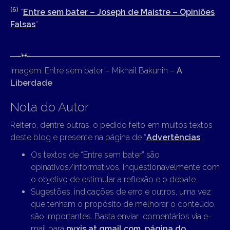
(6)
“
Entre sem bater – Joseph de Maistre – Opiniões
Falsas
”
Imagem: Entre sem bater – Mikhail Bakunin –
A
Liberdade
Nota do Autor
Reitero, dentre outras, o pedido feito em muitos textos
deste blog e presente na página de “
Advertências
“.
Os textos de “Entre sem bater” são
opinativos/informativos, inquestionavelmente com
o objetivo de estimular a reflexão e o debate.
Sugestões, indicações de erro e outros, uma vez
que tenham o propósito de melhorar o conteúdo,
são importantes. Basta enviar comentários via e-
mail para
pyxis at gmail.com
,
página do