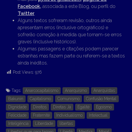
Facebook,
associada a este Blog, ou perfil do
Twitter
.
Alguns textos sofreram revisão, outros ainda
apresentam erros (inclusive ortográficos) e
sofrerão correção à medida que tornam-se erros
graves (inclusive históricos).
Algumas passagens e citações podem parecer
estranhas mas fazem parte ou referem-se a textos
ainda inéditos.
Post Views:
976
Tags:
Anarcocapitalismo
Anarquismo
Anarquistas
Bakunin
Capitalismo
Comunismo
Confusão Mental
Dignidade
Direitos
Diretas Já
Égalité
Egoísmo
Felicidade
Fraternité
Individualismo
Intelectual
Inteligência
Liberdade
libertas
Libertas quæ sera tamen
Liberté
Mentira
Moral