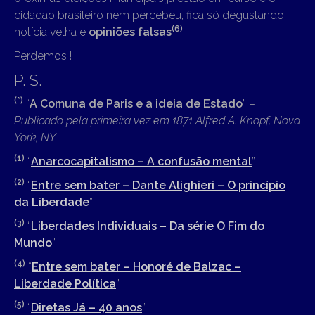
cidadão brasileiro nem percebeu, fica só degustando
(6)
notícia velha e
opiniões falsas
.
Perdemos !
P. S.
(*)
“
A Comuna de Paris e a ideia de Estado
” –
Publicado pela primeira vez em 1871 Alfred A. Knopf, Nova
York, NY
(1)
“
Anarcocapitalismo – A confusão mental
”
(2)
“
Entre sem bater – Dante Alighieri – O princípio
da Liberdade
”
(3)
“
Liberdades Individuais – Da série O Fim do
Mundo
”
(4)
“
Entre sem bater – Honoré de Balzac –
Liberdade Política
”
(5)
“
Diretas Já – 40 anos
”