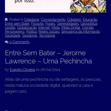
Posted in
Cidadania
,
Comportamento
,
Cotidiano
,
Educação
,
Entre sem Bater
,
Filosofia
,
Frases
,
Generalidades
,
Geopolítica
,
Gestão
,
Globalização
,
Internet
,
Mídia
,
Mídia Digital
,
Opinião
,
Personagens
,
Política
,
Redes Sociais
,
Segurança da Informação
,
Sociedade
,
Sociologia
,
Tecnologia
0 Comments
Entre Sem Bater – Jerome
Lawrence – Uma Pechincha
by
Evandro Oliveira
on
26/04/2024
Atrás de uma pechincha ou de vantagens, as pessoas,
nesta maluca sociedade digital, quebram a cara e
pagam caro.