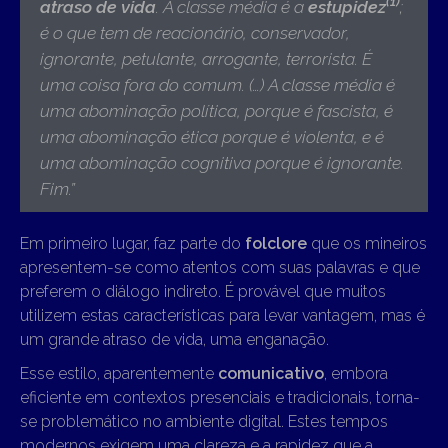
(1)
atraso de vida
. A classe média é a
estupidez
;
é o que tem de reacionário, conservador,
ignorante, petulante, arrogante, terrorista. É
uma coisa fora do comum. (…) A classe média é
uma abominação política, porque é fascista, é
uma abominação ética porque é violenta, e é
uma abominação cognitiva porque é ignorante.
Fim
.”
Em primeiro lugar, faz parte do
folclore
que os mineiros
apresentem-se como atentos com suas palavras e que
preferem o diálogo indireto. É provável que muitos
utilizem estas características para levar vantagem, mas é
um grande atraso de vida, uma enganação.
Esse estilo, aparentemente
comunicativo
, embora
eficiente em contextos presenciais e tradicionais, torna-
se problemático no ambiente digital. Estes tempos
modernos exigem uma clareza e a rapidez que a