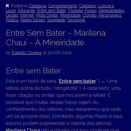
Posted in
Cidadania
,
Comportamento
,
Cotidiano
,
Cultura e
Lazer
,
Educação
,
Entre sem Bater
,
Filosofia
,
Frases
,
Generalidades
,
Gestão
,
Internet
,
Mídia Digital
,
Mineiridade
,
Opinião
,
Personagens
,
Política
,
Redes Sociais
,
Sociedade
,
Sociologia
Entre Sem Bater – Marilena
Chauí – A Mineiridade
by
Evandro Oliveira
on
20/06/2024
Entre sem Bater
Este é um texto da série “
Entre sem bater
” (
←
Uma
leitura, acima de tudo, “obrigatória” ). A cada texto, uma
frase, citação ou similar, que nos levem a refletir. É
provável que muitas destas frases sejam do
conhecimento dos leitores, mas deixaremos que cada
um se aproprie delas. Entretanto, algumas frases e seus
autores podem surpreender a maioria dos leitores.
Marilena Chauí
não é mineira, por isso, pode ser que