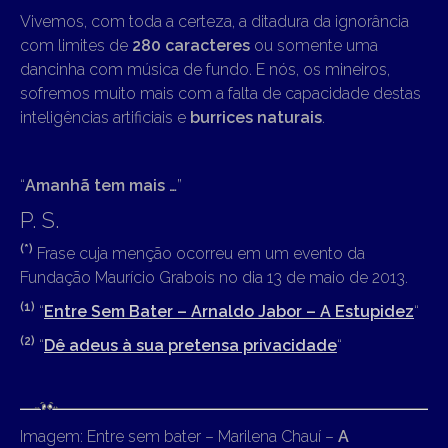
Vivemos, com toda a certeza, a ditadura da ignorância
com limites de
280 caracteres
ou somente uma
dancinha com música de fundo. E nós, os mineiros,
sofremos muito mais com a falta de capacidade destas
inteligências artificiais e
burrices naturais
.
“
Amanhã tem mais …
”
P. S.
(*)
Frase cuja menção ocorreu em um evento da
Fundação Maurício Grabois no dia 13 de maio de 2013.
(1)
“
Entre Sem Bater – Arnaldo Jabor – A Estupidez
“
(2)
“
Dê adeus à sua pretensa privacidade
“
Imagem: Entre sem bater – Marilena Chauí –
A