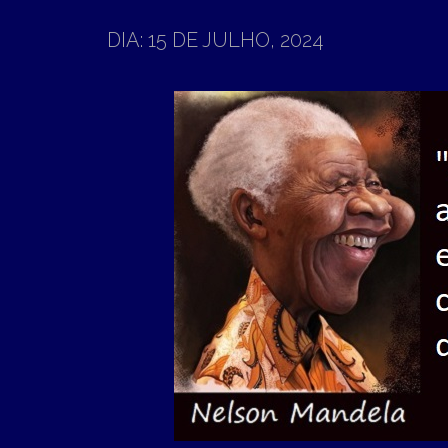
T
N
O
DIA:
15 DE JULHO, 2024
M
C
O
E
N
N
T
E
U
N
T