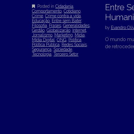
Entre S
Posted in
Cidadania
,
Comportamento
,
Cotidiano
,
Humani
Crime
,
Crime contra a vida
,
Educação
,
Entre sem Bater
,
Filosofia
,
Frases
,
Generalidades
,
by
Evandro Oliv
Gestão
,
Globalização
,
Internet
,
Jornalismo
,
Marketing
,
Mídia
,
O mundo mud
Mídia Digital
,
ONG
,
Política
,
Política Pública
,
Redes Sociais
,
de retrocede
Segurança
,
Sociedade
,
Tecnologia
,
Terceiro Setor