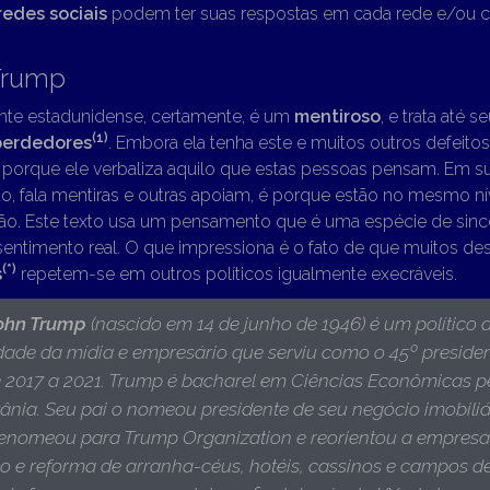
redes sociais
podem ter suas respostas em cada rede e/ou 
Trump
nte estadunidense, certamente, é um
mentiroso
, e trata até 
(1)
perdedores
. Embora ela tenha este e muitos outros defeito
 porque ele verbaliza aquilo que estas pessoas pensam. Em s
ão, fala mentiras e outras apoiam, é porque estão no mesmo ní
ão. Este texto usa um pensamento que é uma espécie de sincer
sentimento real. O que impressiona é o fato de que muitos de
(*)
s
repetem-se em outros políticos igualmente execráveis.
ohn Trump
(nascido em 14 de junho de 1946)
é um político 
dade da mídia e empresário que serviu como o 45º preside
 2017 a 2021. Trump é bacharel em Ciências Econômicas p
vânia. Seu pai o nomeou presidente de seu negócio imobiliá
enomeou para Trump Organization e reorientou a empresa
o e reforma de arranha-céus, hotéis, cassinos e campos de