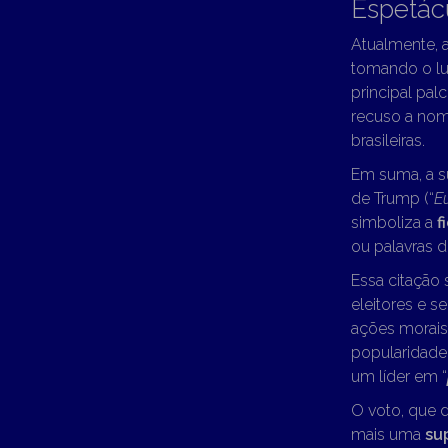
Espetác
Atualmente, 
tomando o lug
principal pal
recuso a nomi
brasileiras.
Em suma, a su
de Trump (“
Eu
simboliza a
f
ou palavras 
Essa citação
eleitores e s
ações morais
popularidade 
um líder em “
O voto, que d
mais uma
sup