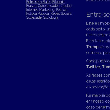
Entre sem Bater
,
Filosofia
,
Frases
,
Generalidades
,
Gestão
,
Internet
,
Marketing
,
Política
,
Entre s
Política Pública
,
Redes Sociais
,
Sociedade
,
Sociologia
Este é um tex
cada texto, u
frases sejam
Entretanto, a
Trump
vê os 
somente para 
Cada publica
Twitter
,
Tum
As frases co
delas estarã
colaboração d
Na maioria d
em nosso cot
caso de term