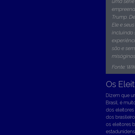
uma série 
empreendi
Trump. De
Ele e seu
incluindo 
experiênc
são e sem
misógino
Fonte: Wik
Os Elei
Dizem que um
Brasil, é mui
dos eleitores
dos brasileir
os eleitores 
estadunidens