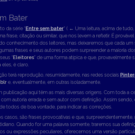
em Bater
to da série “
Entre sem bater
” (
←
Uma leitura, acima de tudo, “
ma frase, citação ou similar, que nos levem a refletir. É prováve
 do conhecimento dos leitores, mas deixaremos que cada um s
lgumas frases e seus autores podem surpreender a maioria dos
seus “
Eleitores
” de uma forma atípica e que, provavelmente s
eles, é claro.
ção terá reprodução, resumidamente, nas redes sociais
Pinter
blr
e, eventualmente, em outras isoladamente.
m publicação aqui têm as mais diversas origens. Com toda a c
o com autoria errada e sem autor com definição. Assim sendo
e todos de boa vontade, para indicar as correções.
os casos, são frases provocativas e que, surpreendentemente,
idiano. Quando for uma palavra somente, traremos sua definiç
os ou expressões peculiares, oferecemos uma versão particul