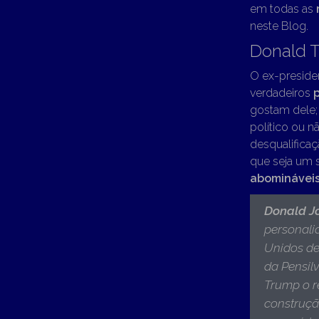
em todas as
neste Blog.
Donald 
O ex-preside
verdadeiros
gostam dele;
político ou n
desqualificaç
que seja um 
abominávei
Donald J
personali
Unidos de
da Pensil
Trump o r
construçã