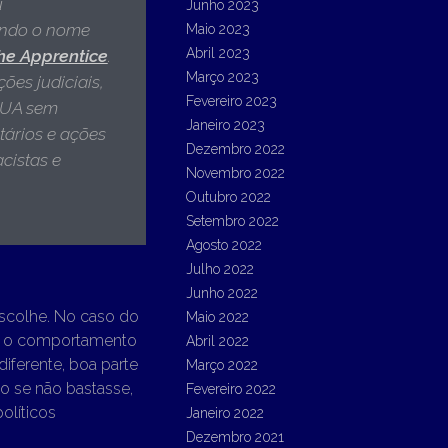
u
Junho 2023
ando o nome
Maio 2023
Abril 2023
he Apprentice
.
Março 2023
ões judiciais,
Fevereiro 2023
 EUA sem
Janeiro 2023
tários e ações
Dezembro 2022
cistas e
Novembro 2022
Outubro 2022
Setembro 2022
Agosto 2022
Julho 2022
Junho 2022
escolhe. No caso do
Maio 2022
rnou o comportamento
Abril 2022
iferente, boa parte
Março 2022
o se não bastasse,
Fevereiro 2022
olíticos
Janeiro 2022
Dezembro 2021