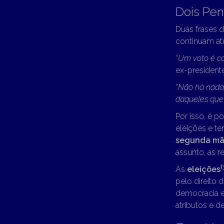
Dois Pe
Duas frases 
continuam atua
“
Um voto é co
ex-president
“
Não há nada 
daqueles qu
Por isso, é p
eleições e t
segunda m
assunto, as r
(
As
eleições
pelo direito 
democracia e
atributos e d