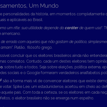
nsamentos, Um Mundo
de personalidades da história, em momentos completamente di
is e aplicáveis ao Brasil.
mo um rifle: sua utilidade depende do
caráter
de quem usa
”.
T
e americano.
de errado com aqueles que não gostam de política, simplesme
e amam
”.
Platão,
filósofo grego.
ossível concluir que os eleitores brasileiros ainda não entend
emas correlatos. Contudo, cada um destes eleitores tem opin
ão
, sobre tudo e todos. Seja sobre eleições, política externa, 
edes sociais e o Google formaram verdadeiros analfabetos polí
3)
são a forma mais vil de convencer eleitores que existe dem
de votar. Spike Lee, um estadunidense, acertou em cheio ao def
 aquele país. Com toda a certeza, se os eleitores em cada n
efeitos, o eleitor brasileiro não se enxerga num espelho.