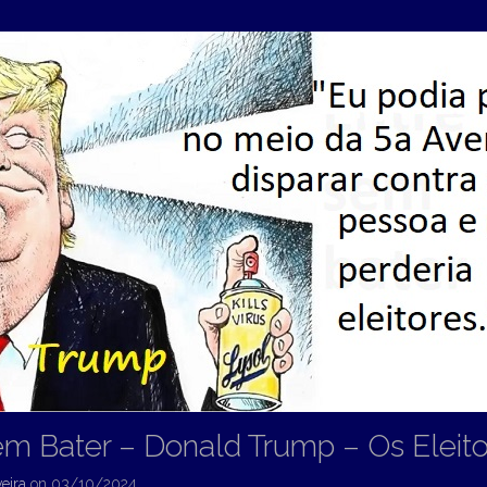
em Bater – Donald Trump – Os Eleito
eira
on
03/10/2024