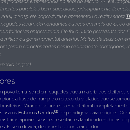
de fracassos empresariais no final do século XX, ele lanço
mentos paralelos bem-sucedidos, principalmente licenci
 2004 a 2015, ele coproduziu e apresentou o reality show
T
s negócios foram demandantes ou réus em mais de 4.000 aç
seis falências empresariais. Ele foi o único presidente dos
ia militar ou governamental anterior. Muitos de seus comen
pre foram caracterizados como racialmente carregados, ra
s
.
ipedia (inglês)
tores
 povo torna-se refém daqueles que a maioria dos eleitores 
to pior e a frase de Trump é o reflexo da viralatice que se to
 brasileiros. Mirando-se num sistema eleitoral completamente d
(2)
os usa os
Estados Unidos
de paradigma para eleições. Com
brasileiros apoiam seus representantes lambendo as bolas de p
es. É, sem dúvida, deprimente e constrangedor.