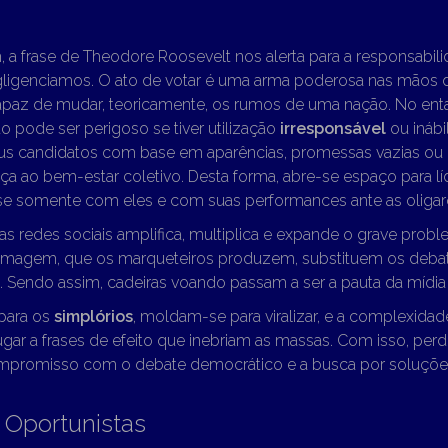
, a frase de Theodore Roosevelt nos alerta para a responsabili
gligenciamos. O ato de votar é uma arma poderosa nas mãos 
apaz de mudar, teoricamente, os rumos de uma nação. No en
oto pode ser perigoso se tiver utilização
irresponsável
ou inábi
s candidatos com base em aparências, promessas vazias ou
a ao bem-estar coletivo. Desta forma, abre-se espaço para l
 somente com eles e com suas performances ante as oligarq
s redes sociais amplifica, multiplica e expande o grave probl
imagem, que os marqueteiros produzem, substituem os debates
 Sendo assim, cadeiras voando passam a ser a pauta da mídia 
 para os
simplórios
, moldam-se para viralizar, e a complexidade
ugar a frases de efeito que inebriam as massas. Com isso, per
compromisso com o debate democrático e a busca por soluçõ
 Oportunistas