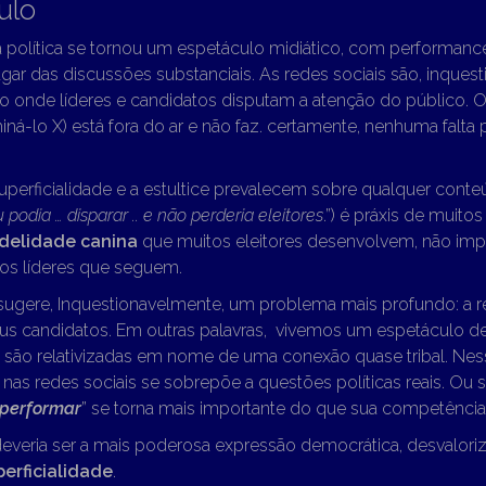
ulo
a política se tornou um espetáculo midiático, com performanc
ar das discussões substanciais. As redes sociais são, inques
co onde líderes e candidatos disputam a atenção do público. 
ná-lo X) está fora do ar e não faz. certamente, nenhuma falta 
perficialidade e a estultice prevalecem sobre qualquer conteú
 podia … disparar .. e não perderia eleitores
.”) é práxis de muitos 
idelidade canina
que muitos eleitores desenvolvem, não imp
dos líderes que seguem.
 sugere, Inquestionavelmente, um problema mais profundo: a r
eus candidatos. Em outras palavras, vivemos um espetáculo de
 são relativizadas em nome de uma conexão quase tribal. Ness
nas redes sociais se sobrepõe a questões políticas reais. Ou 
performar
” se torna mais importante do que sua competência
everia ser a mais poderosa expressão democrática, desvaloriz
erficialidade
.