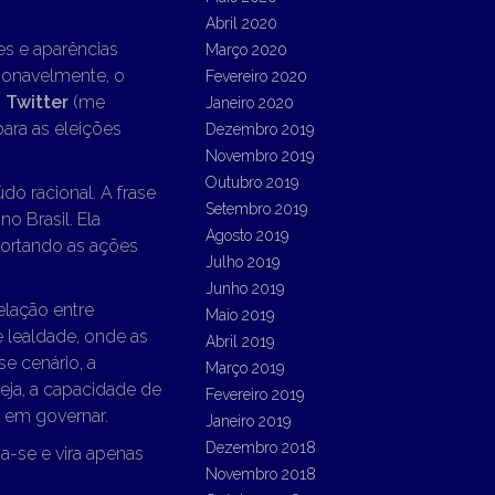
Abril 2020
es e aparências
Março 2020
tionavelmente, o
Fevereiro 2020
O
Twitter
(me
Janeiro 2020
para as eleições
Dezembro 2019
Novembro 2019
Outubro 2019
do racional. A frase
Setembro 2019
no Brasil. Ela
Agosto 2019
ortando as ações
Julho 2019
Junho 2019
elação entre
Maio 2019
 lealdade, onde as
Abril 2019
e cenário, a
Março 2019
seja, a capacidade de
Fevereiro 2019
 em governar.
Janeiro 2019
Dezembro 2018
a-se e vira apenas
Novembro 2018