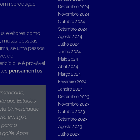
com reprodução
Dezembro 2024
Novembro 2024
Outubro 2024
Setembro 2024
seus eleitores como
Agosto 2024
s, muitas pessoas
Julho 2024
uma, se uma pessoa,
Junho 2024
vel de
Maio 2024
icídio, e é provável
Abril 2024
stes
pensamentos
Março 2024
Fevereiro 2024
Janeiro 2024
americano,
Dezembro 2023
nte dos Estados
Novembro 2023
ela Universidade
Outubro 2023
rio em 1971.
Setembro 2023
 para a
Agosto 2023
 golfe. Após
Julho 2023