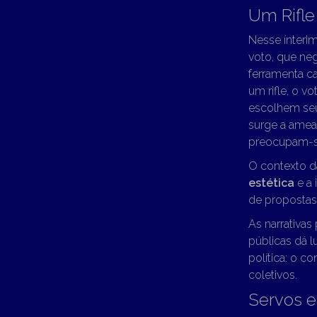
Um Rifle
Nesse ínterim
voto, que ne
ferramenta c
um rifle, o v
escolhem seu
surge a ameaç
preocupam-se
O contexto da
estética
e a 
de propostas.
As narrativas
públicas dá l
política: o 
coletivos.
Servos e