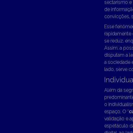
sectarismo e 
de informaçã
convicções, s
Esse fenômen
rapidamente e
se reduz, en
Assim, a poss
disputam a le
a sociedade 
lado, serve c
Individu
Além da segm
predominante
o individuali
espaço. O “
c
validação e 
espetáculo d
digital, ao 