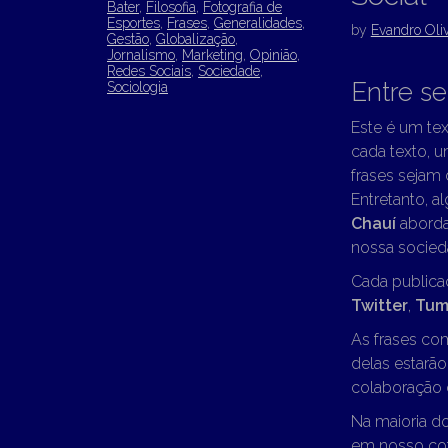
Bater
,
Filosofia
,
Fotografia de
Esportes
,
Frases
,
Generalidades
,
by
Evandro Oliv
Gestão
,
Globalização
,
Jornalismo
,
Marketing
,
Opinião
,
Redes Sociais
,
Sociedade
,
Entre s
Sociologia
Este é um tex
cada texto, u
frases sejam
Entretanto, a
Chauí
aborda
nossa socieda
Cada publica
Twitter
,
Tum
As frases co
delas estarã
colaboração d
Na maioria d
em nosso cot