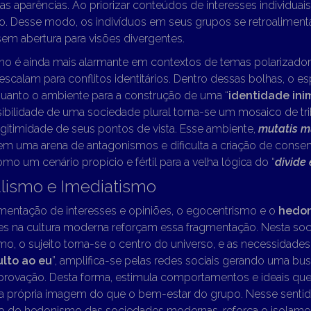
as aparências. Ao priorizar conteúdos de interesses individuais
o. Desse modo, os indivíduos em seus grupos se retroalimen
em abertura para visões divergentes.
o é ainda mais alarmante em contextos de temas polarizador
scalam para conflitos identitários. Dentro dessas bolhas, o e
quanto o ambiente para a construção de uma “
identidade ini
ibilidade de uma sociedade plural torna-se um mosaico de tri
gitimidade de seus pontos de vista. Esse ambiente,
mutatis m
em uma arena de antagonismos e dificulta a criação de consen
omo um cenário propício e fértil para a velha lógica do “
divide
alismo e Imediatismo
entação de interesses e opiniões, o egocentrismo e o
hedon
s na cultura moderna reforçam essa fragmentação. Nesta soc
smo, o sujeito torna-se o centro do universo, e as necessidade
ulto ao eu
”, amplifica-se pelas redes sociais gerando uma bu
aprovação. Desta forma, estimula comportamentos e ideais q
a própria imagem do que o bem-estar do grupo. Nesse senti
lado do hedonismo das sociedades modernas, reforça o isolam