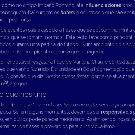
im como no antigo Império Romano, até
influenciadores
procur
e conseguem. Daí surgem os
haters
e os imbecis que não ace
er pela força.
e eventos reais e associo a frases que se aplicam, na minha o
ais que se tornam “normais”. Este texto teve como principal
dos durante uma partida de futebol. Num ambiente de disput
obre, estive no epicentro de uma quase tragédia.
, foi possível resgatar a frase de Marilena Chauí e contextual
es que venho fazendo. É a unidade e não a fragmentação que 
o. O chavão que diz “
unidos somos fortes
” perde-se atualmen
(3)
mo
, até que …
lo que nos une
da ideia de que “…
se cada um fizer a sua parte, sem se preocup
mática. Se, em alguns momentos, devemos ser
responsáveis
p
ivo, em outros pode parecer hedonismo. Assim sendo, nossa s
ormalizar de frases e provérbios para o individualismo.