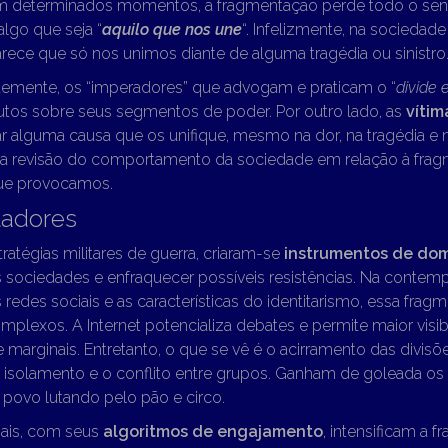
em determinados momentos, a fragmentação perde todo o sent
algo que seja “
aquilo que nos une
“. Infelizmente, na sociedade 
arece que só nos unimos diante de alguma tragédia ou sinistro
emente, os “imperadores” que advogam e praticam o “
divide 
utos sobre seus segmentos de poder. Por outro lado, as
vítim
 alguma causa que os unifique, mesmo na dor, na tragédia e n
ma revisão do comportamento da sociedade em relação à fra
que provocamos.
tadores
tratégias militares de guerra, criaram-se
instrumentos de do
s sociedades e enfraquecer possíveis resistências. Na conte
redes sociais e as características do identitarismo, essa fra
plexos. A Internet potencializa debates e permite maior visib
 marginais. Entretanto, o que se vê é o acirramento das divisõ
o isolamento e o conflito entre grupos. Ganham de goleada o
 povo lutando pelo pão e circo.
iais, com seus
algoritmos de engajamento
, intensificam a 