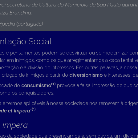
 Foi secretária de Cultura do Município de São Paulo duran
Luiza Erundina
.
ipédia (português)
ntação Social
es e pensamentos podem se desvirtuar ou se modernizar com
alar em inimigos, como os que arregimentamos a cada tentati
mentação é a divisão de interesses. Em outras palavras, a noss
 criação de inimigos a partir do
diversionismo
e interesses iden
(1)
iedade do
consumismo
provoca a falsa impressão de que 
omo os conquistadores.
as e termos aplicáveis à nossa sociedade nos remetem à orig
(*)
ide et Impera
”
t Impera
ão da sociedade que presenciamos é, sem dúvida, um dividir 