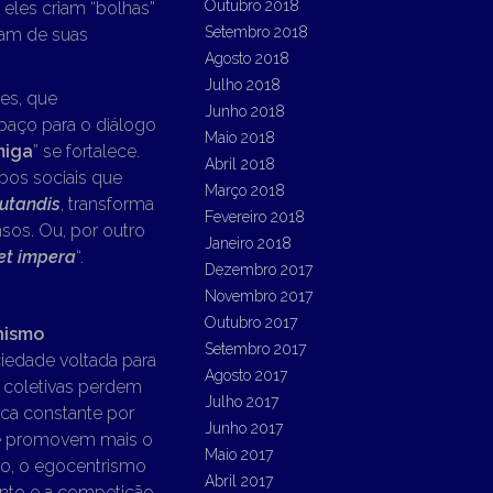
Outubro 2018
 eles criam “bolhas”
Setembro 2018
tam de suas
Agosto 2018
Julho 2018
es, que
Junho 2018
spaço para o diálogo
Maio 2018
miga
” se fortalece.
Abril 2018
bos sociais que
Março 2018
utandis
, transforma
Fevereiro 2018
sos. Ou, por outro
Janeiro 2018
 et impera
“.
Dezembro 2017
Novembro 2017
Outubro 2017
ismo
Setembro 2017
iedade voltada para
Agosto 2017
s coletivas perdem
Julho 2017
sca constante por
Junho 2017
ue promovem mais o
Maio 2017
do, o egocentrismo
Abril 2017
ento e a competição