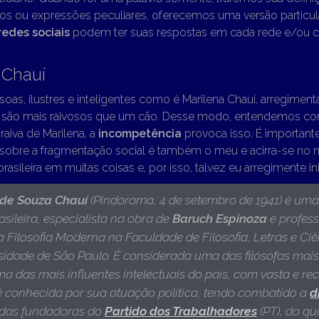
os ou expressões peculiares, oferecemos uma versão particul
redes sociais
podem ter suas respostas em cada rede e/ou 
 Chauí
as, ilustres e inteligentes como é Marilena Chauí, arregime
são mais raivosos que um cão. Desse modo, entendemos c
aiva de Marilena, a
incompetência
provoca isso. É importante
obre a fragmentação social é também o meu e acirra-se no m
rasileira em muitas coisas e, por isso, talvez eu arregimente 
 de Souza Chauí
(Pindorama, 4 de setembro de 1941)
é uma 
rasileira, especialista na obra de
Baruch Espinoza
e profes
da Filosofia Moderna na Faculdade de Filosofia, Letras e 
sidade de São Paulo. É considerada uma das filósofas mai
ma das mais influentes intelectuais do país, com vasta e r
conhecida por sua atuação política, tendo combatido a
d
 das fundadoras do
Partido dos Trabalhadores
(PT), do qua