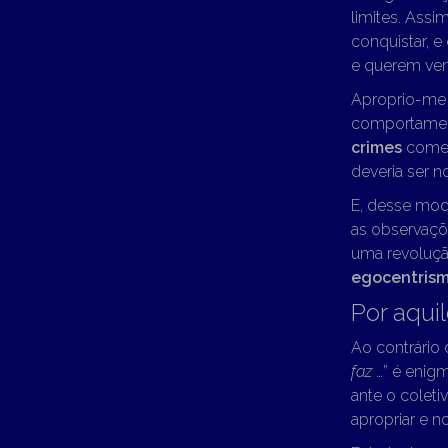
limites. Ass
conquistar, 
e querem venc
Aproprio-me d
comportament
crimes
cometi
deveria ser n
E, desse modo
as observaçõ
uma revoluçã
egocentris
Por aqui
Ao contrário 
faz
…” é enig
ante o colet
apropriar e n