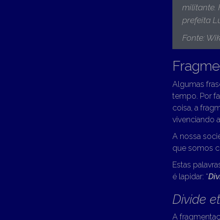
militante.
prefeita 
Fonte: Wik
Fragme
Algumas fras
tempo. Por f
coisa, a frag
vivenciando a
A nossa soc
que somos c
Estas palavr
é lapidar: “
Div
Divide e
A fragmentaç