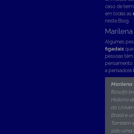
caso de term
em todas as
neste Blog.
Marilena
Algumas pesso
figadais
que 
pessoas têm r
pensamento s
a pensadora b
Marilena
filósofa b
História 
da Univer
Brasil e u
Também é 
sido uma