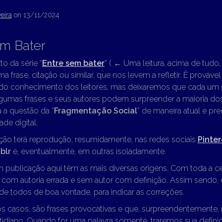
eira
on
13/11/2024
em Bater
to da série “
Entre sem bater
” (
←
Uma leitura, acima de tudo, “
ma frase, citação ou similar, que nos levem a refletir. É prováve
 do conhecimento dos leitores, mas deixaremos que cada um s
lgumas frases e seus autores podem surpreender a maioria dos
 a questão da “
Fragmentação Social
” de maneira atual e pr
de digital.
ção terá reprodução, resumidamente, nas redes sociais
Pinter
blr
e, eventualmente, em outras isoladamente.
m publicação aqui têm as mais diversas origens. Com toda a c
o com autoria errada e sem autor com definição. Assim sendo
e todos de boa vontade, para indicar as correções.
os casos, são frases provocativas e que, surpreendentemente,
idiano. Quando for uma palavra somente, traremos sua definiç