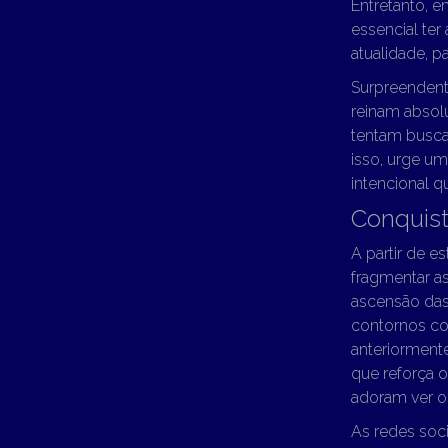
Entretanto, 
essencial ter 
atualidade, p
Surpreendent
reinam absol
tentam buscar
isso, urge u
intencional 
Conquis
A partir de es
fragmentar a
ascensão das 
contornos com
anteriormente
que reforça 
adoram ver o
As redes soc