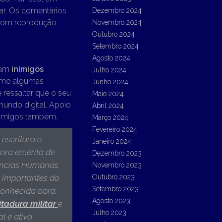
ar. Os comentários
Dezembro 2024
com reprodução
Novembro 2024
Outubro 2024
Setembro 2024
Agosto 2024
ntam
inimigos
Julho 2024
omo algumas
Junho 2024
 ressaltar que o seu
Maio 2024
undo digital. Apoio
Abril 2024
inimigos também.
Março 2024
Fevereiro 2024
escritora e
Janeiro 2024
sora emérita de
Dezembro 2023
Ciências Humanas
Novembro 2023
s importantes do
Outubro 2023
Setembro 2023
econhecida obra.
Agosto 2023
itadura militar
e
Julho 2023
l é ativa