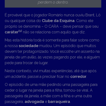
perdem o dentro
.
É provável que o jogador Romário nunca ouviu Brant, Lô
ou qualquer coisa do
Clube da Esquina
. Como ele
próprio se denomina – O CARA – deve pensar que seu
(1)
caráter
não se relaciona com aquilo que diz.
Mas esta história toda é somente para falar sobre como
a nossa
sociedade
mudou. Um episódio que muitos
devem ter protagonizado. Você escolhe um assento na
janela de um avião, às vezes pagando por ele, e alguém
pede para trocar de lugar.
Neste contexto, vivi muitas experiências, até que após
um acidente, passei a precisar ficar no
corredor
.
O episódio de uma mãe pedindo uma passageira para
ceder o lugar na janela para a filha, tornou-se viral. A
passageira da janela, a mãe com a filha e uma outra
passageira,
advogada
e
barraqueira
.