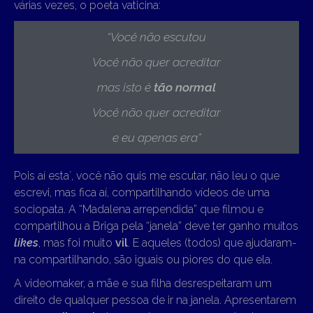
várias vezes, o poeta vaticina:
“Você não escutou
Você não quer acreditar
mas isto é
tão normal
Você não quer acreditar
e eu apenas era”
Pois aí esta´, você não quis me escutar, não leu o que
escrevi, mas fica aí, compartilhando vídeos de uma
sociopata. A “Madalena arrependida” que filmou e
compartilhou a Briga pela “janela” deve ter ganho muitos
likes
, mas foi muito
vil
. E aqueles (todos) que ajudaram-
na compartilhando, são iguais ou piores do que ela.
A videomaker, a mãe e sua filha desrespeitaram um
direito de qualquer pessoa de ir na janela. Apresentarem