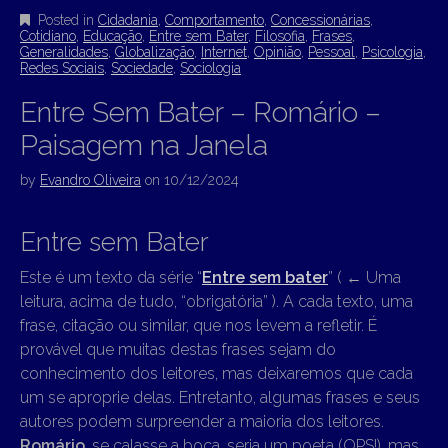
Posted in
Cidadania
,
Comportamento
,
Concessionárias
,
Cotidiano
,
Educação
,
Entre sem Bater
,
Filosofia
,
Frases
,
Generalidades
,
Globalização
,
Internet
,
Opinião
,
Pessoal
,
Psicologia
,
Redes Sociais
,
Sociedade
,
Sociologia
Entre Sem Bater – Romário –
Paisagem na Janela
by
Evandro Oliveira
on
10/12/2024
Entre sem Bater
Este é um texto da série “
Entre sem bater
” (
←
Uma
leitura, acima de tudo, “obrigatória” ). A cada texto, uma
frase, citação ou similar, que nos levem a refletir. É
provável que muitas destas frases sejam do
conhecimento dos leitores, mas deixaremos que cada
um se aproprie delas. Entretanto, algumas frases e seus
autores podem surpreender a maioria dos leitores.
Romário
, se calasse a boca, seria um poeta (OPS!), mas