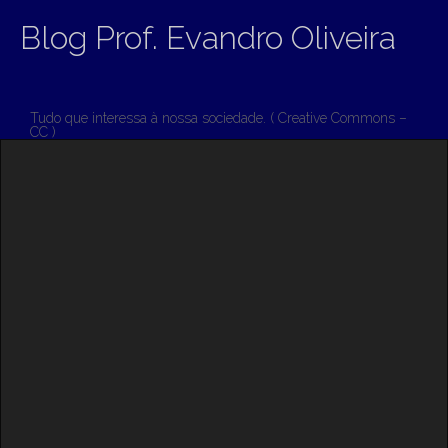
Blog Prof. Evandro Oliveira
Tudo que interessa à nossa sociedade. ( Creative Commons –
CC )
M
S
K
A
I
I
P
T
N
O
M
C
O
E
N
N
T
E
U
N
T