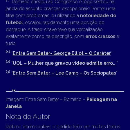
(*)
Romário chegou ao Congresso e logo sentou na
janela do assunto crianças excepcionais. Por ter uma
filha com problemas, e utilizando a
notoriedade do
futebol
, escalou rapidamente uma posição de
destaque. A frase-chave teve sua verbalização
exatamente como na descrição, com
erros crassos
e
tudo.
(1)
“
Entre Sem Bater- George Elliot – O Caráter
“
(2)
“
UOL – Mulher que gravou vídeo admite erro…
“
(3)
“
Entre Sem Bater – Lee Camp – Os Sociopatas
“
Imagem: Entre Sem Bater – Romário –
Paisagem na
Janela
Nota do Autor
Reitero, dentre outras, o pedido feito em muitos textos