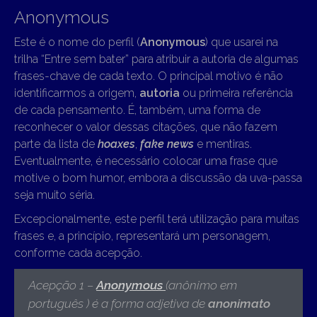
Anonymous
Este é o nome do perfil (
Anonymous
) que usarei na
trilha “Entre sem bater” para atribuir a autoria de algumas
frases-chave de cada texto. O principal motivo é não
identificarmos a origem,
autoria
ou primeira referência
de cada pensamento. É, também, uma forma de
reconhecer o valor dessas citações, que não fazem
parte da lista de
hoaxes
,
fake news
e mentiras.
Eventualmente, é necessário colocar uma frase que
motive o bom humor, embora a discussão da uva-passa
seja muito séria.
Excepcionalmente, este perfil terá utilização para muitas
frases e, a princípio, representará um personagem,
conforme cada acepção.
Acepção 1 –
Anonymous
(anônimo em
português ) é
a forma adjetiva de
anonimato