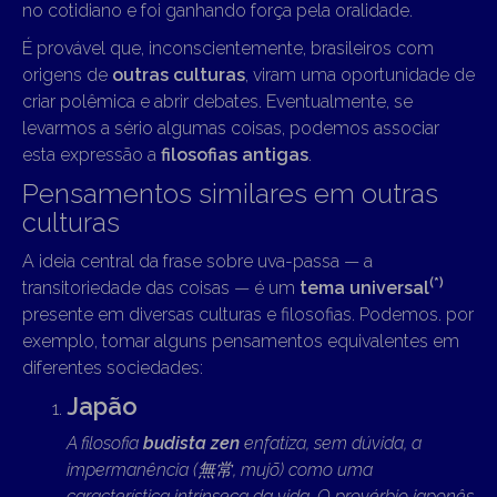
no cotidiano e foi ganhando força pela oralidade.
É provável que, inconscientemente, brasileiros com
origens de
outras culturas
, viram uma oportunidade de
criar polêmica e abrir debates. Eventualmente, se
levarmos a sério algumas coisas, podemos associar
esta expressão a
filosofias antigas
.
Pensamentos similares em outras
culturas
A ideia central da frase sobre uva-passa — a
(*)
transitoriedade das coisas — é um
tema universal
presente em diversas culturas e filosofias. Podemos. por
exemplo, tomar alguns pensamentos equivalentes em
diferentes sociedades:
Japão
A filosofia
budista zen
enfatiza, sem dúvida, a
impermanência (無常, mujō) como uma
característica intrínseca da vida. O provérbio japonês