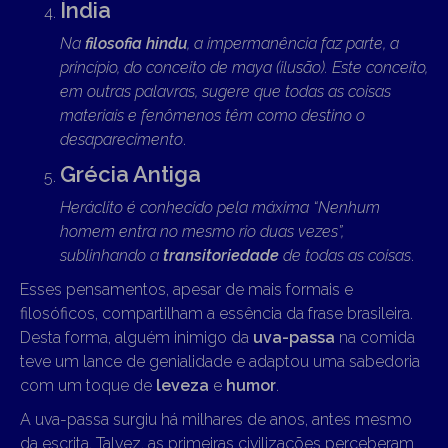
Índia
Na
filosofia hindu
, a impermanência faz parte, a
princípio, do conceito de maya (ilusão). Este conceito,
em outras palavras, sugere que todas as coisas
materiais e fenômenos têm como destino o
desaparecimento
.
Grécia Antiga
Heráclito é conhecido pela máxima “Nenhum
homem entra no mesmo rio duas vezes”,
sublinhando a
transitoriedade
de todas as coisas
.
Esses pensamentos, apesar de mais formais e
filosóficos, compartilham a essência da frase brasileira.
Desta forma, alguém inimigo da
uva-passa
na comida
teve um lance de genialidade e adaptou uma sabedoria
com um toque de
leveza
e
humor
.
A uva-passa surgiu há milhares de anos, antes mesmo
da escrita. Talvez, as primeiras civilizações perceberam