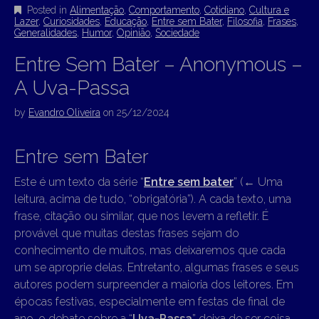
Posted in
Alimentação
,
Comportamento
,
Cotidiano
,
Cultura e
Lazer
,
Curiosidades
,
Educação
,
Entre sem Bater
,
Filosofia
,
Frases
,
Generalidades
,
Humor
,
Opinião
,
Sociedade
Entre Sem Bater – Anonymous –
A Uva-Passa
by
Evandro Oliveira
on
25/12/2024
Entre sem Bater
Este é um texto da série “
Entre sem bater
” (
←
Uma
leitura, acima de tudo, “obrigatória”). A cada texto, uma
frase, citação ou similar, que nos levem a refletir. É
provável que muitas destas frases sejam do
conhecimento de muitos, mas deixaremos que cada
um se aproprie delas. Entretanto, algumas frases e seus
autores podem surpreender a maioria dos leitores. Em
épocas festivas, especialmente em festas de final de
ano, o debate sobre a “
Uva-Passa
” deixa de ser coisa