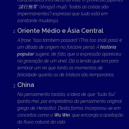
“諸行無常” (shogyō mujō, “todas as coisas são
impermanentes”) expressa que tudo está em
constante mudança
.
Oriente Médio e Ásia Central
A frase “Isso também passará” (This too shall pass) é
um ditado de origem no folclore persa. A
história
popular
sugere, de fato, que a expressão apareceu
na gravação de um anel. Diz a lenda que era para
lembrar um rei que tanto os momentos de
felicidade quanto os de tristeza são temporários
.
China
No pensamento taoista, a ideia de que “tudo flui”
(panta rhei, por empréstimo do pensamento original
grego de Heráclito). Desta forma, incorporou-se em
conceitos como o
Wu Wei
, que encoraja a aceitação
do fluxo natural da vida.