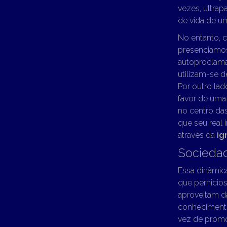
vezes, ultrap
de vida de um
No entanto, 
presenciamos
autoproclama
utilizam-se d
Por outro lado
favor de uma 
no centro da
que seu real 
através da
ig
Socieda
Essa dinâmica
que pernicio
aproveitam da
conhecimento
vez de promo