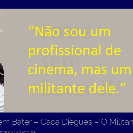
em Bater – Cacá Diegues – O Milita
eira
on
14/02/2025