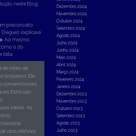
ução neste Blog.
Dezembro 2024
Novembro 2024
Outubro 2024
gum preconceito
Setembro 2024
á Diegues explicava
Agosto 2024
a
. Ao mesmo
Julho 2024
 como o do
Junho 2024
 falta.
Maio 2024
Abril 2024
9 de maio de
Março 2024
 brasileiro. Ele
Fevereiro 2024
o convencionais,
Janeiro 2024
ues fazia uso
Dezembro 2023
as
Novembro 2023
uas ideias. As
Outubro 2023
stria
Setembro 2023
 cineastas
Agosto 2023
Julho 2023
de dois milhões