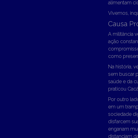
alimentam cic
Vivemos, inq
Causa Pr
A militância 
ação constan
compromisso 
como presenc
Na história,
sem buscar p
saúde e da c
praticou Cacá
Por outro lad
em um trampo
sociedade dig
disfarcem su
enganam muit
distanciam da