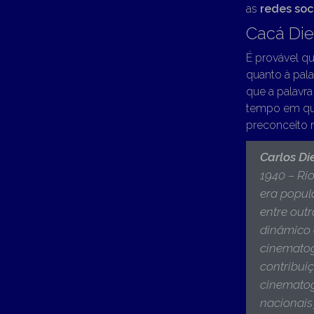
as
redes soc
Cacá Di
É provável q
quanto à pala
que a palavr
tempo em que
preconceito r
Carlos Di
1940 – Rio
era popul
entre out
dinâmico d
cinematog
contribui
cinematogr
nacionais