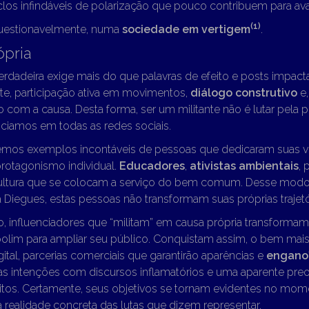
los infindáveis de polarização que pouco contribuem para ava
(1)
uestionavelmente, numa
sociedade em vertigem
.
ópria
verdadeira exige mais do que palavras de efeito e posts impacta
te, participação ativa em movimentos,
diálogo construtivo
e,
com a causa. Desta forma, ser um militante não é lutar pela 
iamos em todas as redes sociais.
 vemos exemplos incontáveis de pessoas que dedicaram suas vi
rotagonismo individual.
Educadores
,
ativistas ambientais
, 
ultura que se colocam a serviço do bem comum. Desse modo
 Diegues, estas pessoas não transformam suas próprias trajet
o, influenciadores que “militam” em causa própria transforma
lim para ampliar seu público. Conquistam assim, o bem mais
ital, parcerias comerciais que garantirão aparências e
engano
as intenções com discursos inflamatórios e uma aparente pre
os. Certamente, seus objetivos se tornam evidentes no mo
 realidade concreta das lutas que dizem representar.