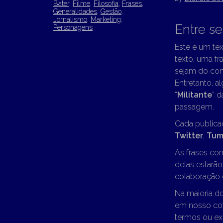
Bater
,
Filme
,
Filosofia
,
Frases
,
Generalidades
,
Gestão
,
Jornalismo
,
Marketing
,
Entre s
Personagens
Este é um tex
texto, uma fra
sejam do con
Entretanto, a
“
Militante
” d
passagem.
Cada publica
Twitter
,
Tum
As frases co
delas estarã
colaboração d
Na maioria d
em nosso cot
termos ou ex