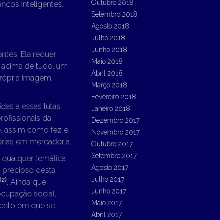
Outubro 2018
nços inteligentes.
Setembro 2018
Agosto 2018
Julho 2018
Junho 2018
ntes. Ela requer
Maio 2018
 acima de tudo, um
Abril 2018
própria imagem,
Março 2018
Fevereiro 2018
das a essas lutas
Janeiro 2018
profissionais da
Dezembro 2017
, assim como fez e
Novembro 2017
órias em mercadoria.
Outubro 2017
Setembro 2017
m qualquer temática
Agosto 2017
 precioso desta
Julho 2017
(2)
. Ainda que
Junho 2017
ocupação social,
Maio 2017
mento em que se
Abril 2017