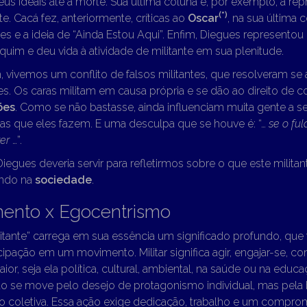
us ideais até a morte. Sua última coluna é, por exemplo, a rep
(*)
te. Cacá fez, anteriormente, críticas ao
Oscar
, na sua última 
es e a ideia de “Ainda Estou Aqui”. Enfim, Diegues represento
niquim e deu vida à atividade de militante em sua plenitude.
m, vivemos um conflito de falsos militantes, que resolveram 
es. Os caras militam em causa própria e se dão ao direito de 
ões
. Como se não bastasse, ainda influenciam muita gente a se
s que eles fazem. E uma desculpa que se houve é: “…
se o ful
er
…”.
Diegues deveria servir para refletirmos sobre o que este militan
ando na
sociedade
.
ento x Egocentrismo
litante” carrega em sua essência um significado profundo, que
cipação em um movimento. Militar significa agir, engajar-se,
or, seja ela política, cultural, ambiental, na saúde ou na edu
o se move pelo desejo de protagonismo individual, mas pela
o coletiva. Essa ação exige dedicação, trabalho e um compro