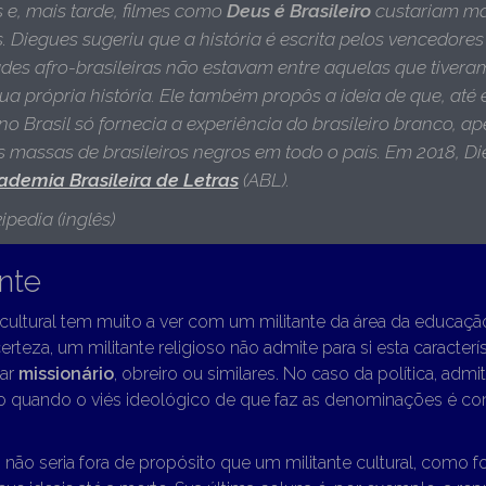
s e, mais tarde, filmes como
Deus é Brasileiro
custariam ma
. Diegues sugeriu que a história é escrita pelos vencedores
es afro-brasileiras não estavam entre aquelas que tivera
ua própria história. Ele também propôs a ideia de que, até
o Brasil só fornecia a experiência do brasileiro branco, a
 massas de brasileiros negros em todo o país. Em 2018, Die
ademia Brasileira de Letras
(ABL)
.
ipedia (inglês)
ante
cultural tem muito a ver com um militante da área da educação
rteza, um militante religioso não admite para si esta caracterís
ar
missionário
, obreiro ou similares. No caso da política, admi
rio quando o viés ideológico de que faz as denominações é c
não seria fora de propósito que um militante cultural, como f