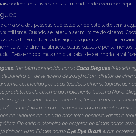
iais
podem ter suas respostas em cada rede e/ou com reprod
egues
ue a maioria das pessoas que estão lendo este texto tenha al
vra militante. Quando se referiu a ser militante do cinema, Cac
a cabe perfeitamente a todos aqueles que lutam por uma
caus
 militava no cinema, abraçou outras causas e pensamentos,
acial. Desse modo, mais um que deixa de ser imortal e vai fazer
egues
, também conhecido como
Cacá Diegues
(Maceió, 1
 de Janeiro, 14 de fevereiro de 2025)
foi um
diretor de cinema
armente conhecido por suas técnicas cinematográficas nã
ros produtores de cinema do movimento Cinema Novo. Dieg
e imagens visuais, ideias, enredos, temas e outras técnic
ráficas. Ele favorecia peças musicais para complementar s
ções de Diegues ao cinema brasileiro desenvolveram a indú
áfica. Ele seria o pioneiro de projetos de filmes caros que
 já tinham visto. Filmes como
Bye Bye Brazil
eram projetos 