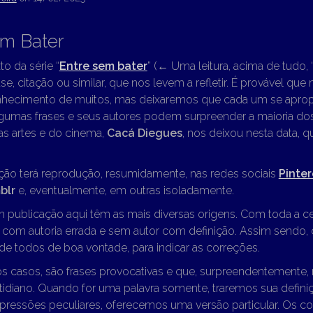
em Bater
to da série “
Entre sem bater
” (
←
Uma leitura, acima de tudo, “
se, citação ou similar, que nos levem a refletir. É provável que
hecimento de muitos, mas deixaremos que cada um se apropr
lgumas frases e seus autores podem surpreender a maioria dos 
as artes e do cinema,
Cacá Diegues
, nos deixou nesta data, 
ção terá reprodução, resumidamente, nas redes sociais
Pinter
blr
e, eventualmente, em outras isoladamente.
m publicação aqui têm as mais diversas origens. Com toda a c
o com autoria errada e sem autor com definição. Assim sendo
e todos de boa vontade, para indicar as correções.
os casos, são frases provocativas e que, surpreendentemente,
idiano. Quando for uma palavra somente, traremos sua defini
pressões peculiares, oferecemos uma versão particular. Os c