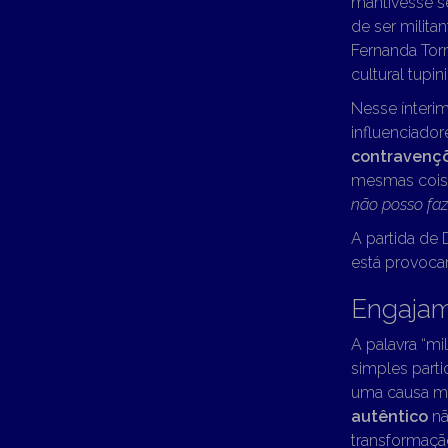
mantivesse se
de ser militan
Fernanda Torr
cultural tupi
Nesse ínteri
influenciador
contravenç
mesmas coisa
não posso faz
A partida de 
está provoc
Engajam
A palavra “mi
simples parti
uma causa mai
autêntico
nã
transformaçã