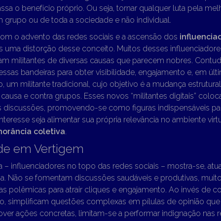
assa o benefício próprio. Ou seja, tornar qualquer luta pela me
 grupo ou de toda a sociedade e não individual.
com o advento das redes sociais e a ascensão dos
influencia
 uma distorção desse conceito. Muitos desses influenciadore
m militantes de diversas causas que parecem nobres. Contud
essas bandeiras para obter visibilidade, engajamento e, em últim
, um militante tradicional, cujo objetivo é a mudança estrutural 
causa e contra grupos. Esses novos “militantes digitais” colo
s discussões, promovendo-se como figuras indispensáveis par
interesse seja alimentar sua própria relevância no ambiente vir
norância coletiva
.
de em Vertigem
 – influenciadores no topo das redes sociais – mostra-se, at
sa. Não se fomentam discussões saudáveis e produtivas, muito
s polêmicas para atrair cliques e engajamento. Ao invés de co
, simplificam questões complexas em pílulas de opinião que 
ver ações concretas, limitam-se a performar indignação nas r