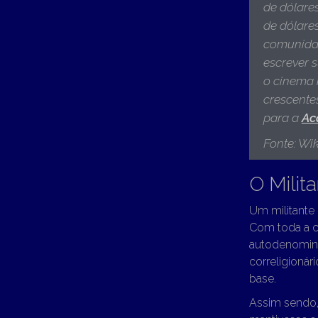
de dólare
de dólares
comunidad
escrever s
o cinema n
crescentes
para a
Ac
Fonte: Wik
O Milit
Um militante 
Com toda a ce
autodenomin
correligioná
base.
Assim sendo, 