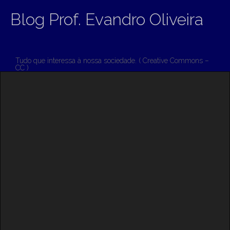
Blog Prof. Evandro Oliveira
Tudo que interessa à nossa sociedade. ( Creative Commons –
CC )
M
S
K
A
I
I
P
T
N
O
M
C
O
E
N
N
T
E
U
N
T