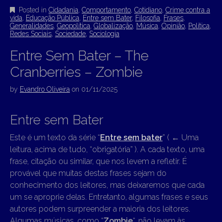
Posted in
Cidadania
,
Comportamento
,
Cotidiano
,
Crime contra a
vida
,
Educação Pública
,
Entre sem Bater
,
Filosofia
,
Frases
,
Generalidades
,
Geopolítica
,
Globalização
,
Música
,
Opinião
,
Política
,
Redes Sociais
,
Sociedade
,
Sociologia
Entre Sem Bater – The
Cranberries – Zombie
by
Evandro Oliveira
on
01/11/2025
Entre sem Bater
Este é um texto da série “
Entre sem bater
” (
←
Uma
leitura, acima de tudo, “obrigatória” ). A cada texto, uma
frase, citação ou similar, que nos levem a refletir. É
provável que muitas destas frases sejam do
conhecimento dos leitores, mas deixaremos que cada
um se aproprie delas. Entretanto, algumas frases e seus
autores podem surpreender a maioria dos leitores.
Algumas músicas, como “
Zombie
“, não levam às