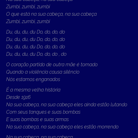
Zumbi, zumbi, zumbi
O que está na sua cabeça, na sua cabeça
Zumbi, zumbi, zumbi
Du, du, du, du
Do, do, do, do
Du, du, du, du
Do, do, do, do
Du, du, du, du
Do, do, do, do
Du, du, du, du
Do, do, do , do
O coração partido de outra mãe é tomado
Quando a violência causa silêncio
Nós estamos enganados
É a mesma velha história
Desde 1916
Na sua cabeça, na sua cabeça eles ainda estão lutando
Com seus tanques e suas bombas
E suas bombas e suas armas
Na sua cabeça, na sua cabeça eles estão morrendo
Na sua cabeça, na sua cabeça