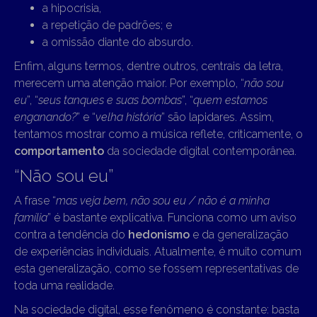
a hipocrisia,
a repetição de padrões; e
a omissão diante do absurdo.
Enfim, alguns termos, dentre outros, centrais da letra,
merecem uma atenção maior. Por exemplo, “
não sou
eu
”, “
seus tanques e suas bombas
”, “
quem estamos
enganando?
” e “
velha história
” são lapidares. Assim,
tentamos mostrar como a música reflete, criticamente, o
comportamento
da sociedade digital contemporânea.
“Não sou eu”
A frase “
mas veja bem, não sou eu / não é a minha
família
” é bastante explicativa. Funciona como um aviso
contra a tendência do
hedonismo
e da generalização
de experiências individuais. Atualmente, é muito comum
esta generalização, como se fossem representativas de
toda uma realidade.
Na sociedade digital, esse fenômeno é constante: basta