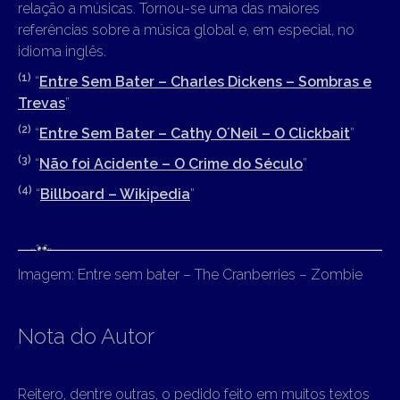
relação a músicas. Tornou-se uma das maiores
referências sobre a música global e, em especial, no
idioma inglês.
(1)
“
Entre Sem Bater – Charles Dickens – Sombras e
Trevas
”
(2)
“
Entre Sem Bater – Cathy O´Neil – O Clickbait
”
(3)
“
Não foi Acidente – O Crime do Século
”
(4)
“
Billboard – Wikipedia
”
Imagem: Entre sem bater – The Cranberries – Zombie
Nota do Autor
Reitero, dentre outras, o pedido feito em muitos textos