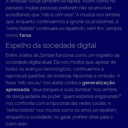
A omissão social também se repete. Assim como no
passado, muitas pessoas preferem não se envolver,
acreditando que “
não é com elas
”. A música nos lembra
que, enquanto continuarmos a ignorar os problemas, a
“
velha história
” continuará se repetindo, sem fim, sempre
como
farsa
.
Espelho da sociedade digital
Enfim, a letra de
Zombie
funciona como um espelho da
sociedade digital atual. Ela nos mostra que, apesar de
todos os avanços tecnológicos, continuamos a
reproduzir padrões de violência, hipocrisia e omissão. A
frase “
não sou eu
” nos alerta contra a
generalização
apressada
; “
seus tanques e suas bombas
” nos lembra
da desigualdade de poder; “
quem estamos enganando?
”
nos confronta com a hipocrisia das redes sociais; e
“
velha história
” nos mostra como os erros se repetem,
enquanto a sociedade, no geral, prefere olhar para o
outro lado.