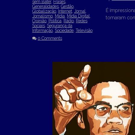
sem Bater
,
Frases
,
Generalidades
,
Gestão
,
É impression
Globalização
,
Internet
,
Jornal
,
Jornalismo
,
Mídia
,
Mídia Digital
,
tomaram conta
Opinião
,
Política
,
Rádio
,
Redes
Sociais
,
Segurança da
Informação
,
Sociedade
,
Televisão
0 Comments