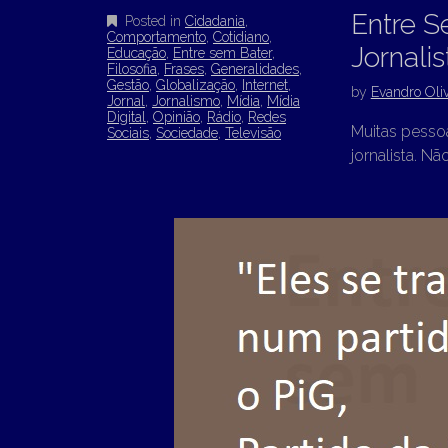
Entre S
Posted in
Cidadania
,
Comportamento
,
Cotidiano
,
Jornalis
Educação
,
Entre sem Bater
,
Filosofia
,
Frases
,
Generalidades
,
Gestão
,
Globalização
,
Internet
,
by
Evandro Oliv
Jornal
,
Jornalismo
,
Mídia
,
Mídia
Digital
,
Opinião
,
Rádio
,
Redes
Muitas pesso
Sociais
,
Sociedade
,
Televisão
jornalista. Nã