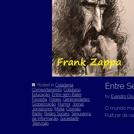
Entre S
Posted in
Cidadania
,
Comportamento
,
Cotidiano
,
Educação
,
Entre sem Bater
,
by
Evandro Oliv
Filosofia
,
Frases
,
Generalidades
,
Globalização
,
Humor
,
Jornal
,
O mundo mudo
Jornalismo
,
Mídia
,
Opinião
,
Rádio
,
Redes Sociais
,
Segurança
Pulitzer dá 
da Informação
,
Sociedade
,
Televisão