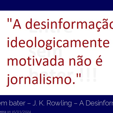
em bater – J. K. Rowling – A Desinf
eira
on
15/03/2024