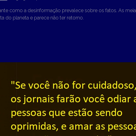
ante como a desinformação prevalece sobre os fatos. As mei
 do planeta e parece não ter retorno.