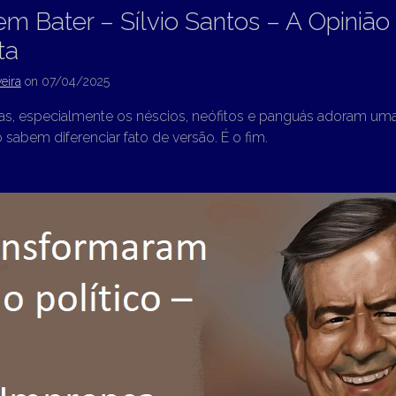
em Bater – Sílvio Santos – A Opinião
ta
eira
on
07/04/2025
as, especialmente os néscios, neófitos e panguás adoram uma
o sabem diferenciar fato de versão. É o fim.