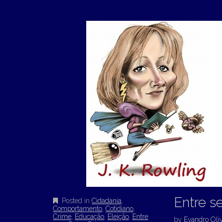
Entre s
Posted in
Cidadania
,
Comportamento
,
Cotidiano
,
Crime
,
Educação
,
Eleição
,
Entre
by
Evandro Oliv