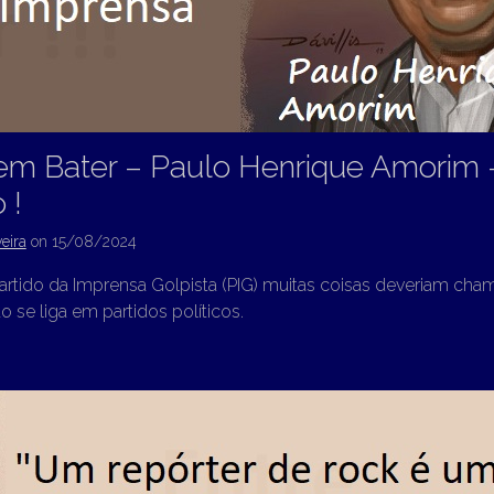
em Bater – Paulo Henrique Amorim 
 !
eira
on
15/08/2024
Partido da Imprensa Golpista (PIG) muitas coisas deveriam cha
o se liga em partidos políticos.