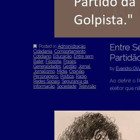
Entre S
Posted in
Administração
,
Cidadania
,
Comportamento
,
Partidão
Cotidiano
,
Educação
,
Entre sem
Bater
,
Filosofia
,
Frases
,
Generalidades
,
Gestão
,
Jornal
,
by
Evandro Oliv
Jornalismo
,
Mídia
,
Opinião
,
Personagens
,
Política
,
Rádio
,
Ao definir o 
Redes Sociais
,
Segurança da
Informação
,
Sociedade
,
Televisão
eleitor que nã