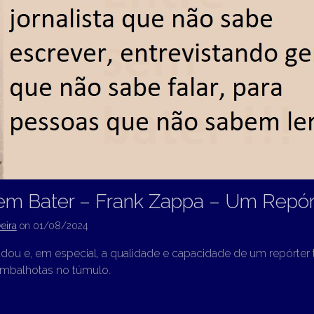
em Bater – Frank Zappa – Um Repór
eira
on
01/08/2024
u e, em especial, a qualidade e capacidade de um repórter tr
cambalhotas no túmulo.