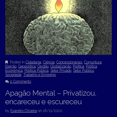
Posted in
Cidadania
,
Ciência
,
Concessionárias
,
Conjuntura
,
Eleição
,
Geopolítica
,
Gestão
,
Globalização
,
Política
,
Política
Econômica
,
Política Pública
,
Setor Privado
,
Setor Público
,
Sociedade
,
Trabalho e Emprego
0 Comments
Apagão Mental – Privatizou,
encareceu e escureceu
by
Evandro Oliveira
on
16/11/2020