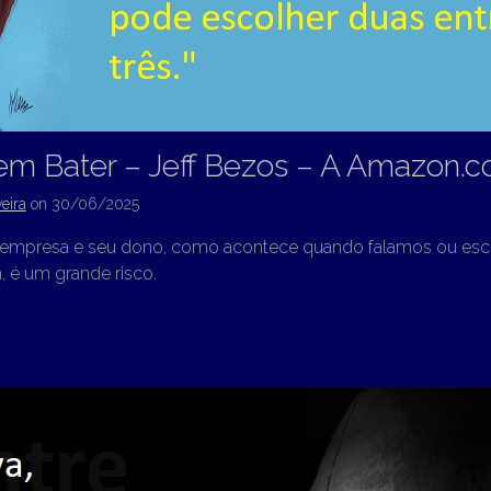
em Bater – Jeff Bezos – A Amazon.
eira
on
30/06/2025
 empresa e seu dono, como acontece quando falamos ou es
é um grande risco.