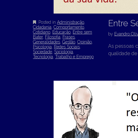
Entre S
Posted in
Administração
,
Cidadania
,
Comportamento
,
Cotidiano
,
Educação
,
Entre sem
by
Evandro Oliv
Bater
,
Filosofia
,
Frases
,
Generalidades
,
Gestão
,
Opinião
,
As pessoas 
Psicologia
,
Redes Sociais
,
Sociedade
,
Sociologia
,
qualidade de 
Tecnologia
,
Trabalho e Emprego