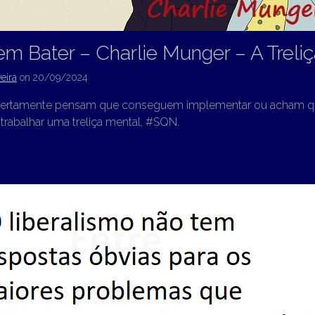
em Bater – Charlie Munger – A Treli
eira
on
20/09/2024
certamente pensam que conseguem implementar ou acham 
trabalhar uma treliça mental, #SQN.