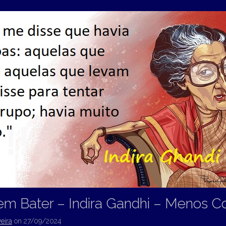
em Bater – Indira Gandhi – Menos 
eira
on
27/09/2024