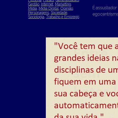
Filosofia
,
Frases
,
Generalidades
,
Gestão
,
Internet
,
Marketing
,
É assustador
Mídia
,
Mídia Digital
,
Opinião
,
Personagens
,
Sociedade
,
egocentrismo
Sociologia
,
Trabalho e Emprego