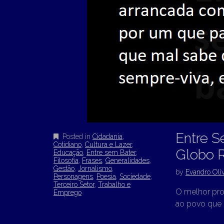
Entre S
Posted in
Cidadania
,
Cotidiano
,
Cultura e Lazer
,
Globo R
Educação
,
Entre sem Bater
,
Filosofia
,
Frases
,
Generalidades
,
Gestão
,
Jornalismo
,
by
Evandro Oliv
Personagens
,
Poesia
,
Sociedade
,
Terceiro Setor
,
Trabalho e
O melhor prog
Emprego
ao povo que 