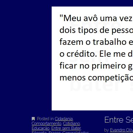
Entre S
Posted in
Cidadania
,
Comportamento
,
Cotidiano
,
Educação
,
Entre sem Bater
,
by
Evandro Oliv