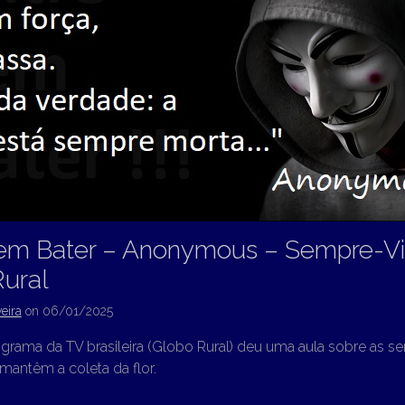
em Bater – Anonymous – Sempre-Vi
ural
eira
on
06/01/2025
rama da TV brasileira (Globo Rural) deu uma aula sobre as se
mantêm a coleta da flor.