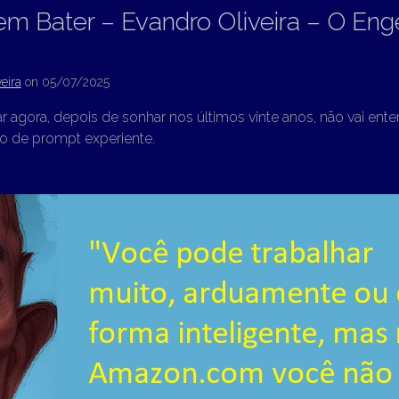
em Bater – Evandro Oliveira – O Eng
eira
on
05/07/2025
agora, depois de sonhar nos últimos vinte anos, não vai ente
o de prompt experiente.