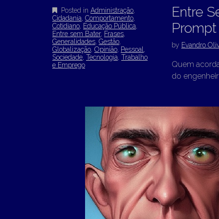
Entre S
Posted in
Administração
,
Cidadania
,
Comportamento
,
Prompt
Cotidiano
,
Educação Pública
,
Entre sem Bater
,
Frases
,
Generalidades
,
Gestão
,
by
Evandro Oliv
Globalização
,
Opinião
,
Pessoal
,
Sociedade
,
Tecnologia
,
Trabalho
Quem acordar 
e Emprego
do engenheir