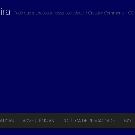
ira
Tudo que interessa à nossa sociedade. ( Creative Commons – CC 
ÁTICAS
ADVERTÊNCIAS
POLÍTICA DE PRIVACIDADE
BIO 