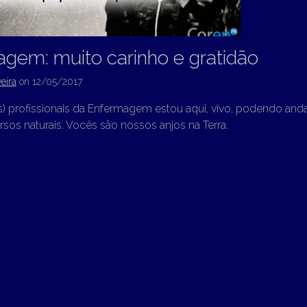
gem: muito carinho e gratidão
eira
on
12/05/2017
s) profissionais da Enfermagem estou aqui, vivo, podendo an
rsos naturais. Vocês são nossos anjos na Terra.