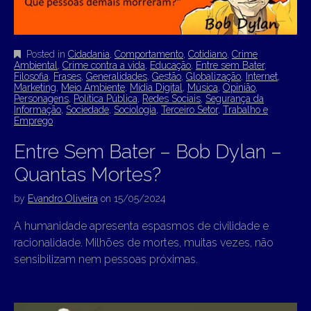
Posted in
Cidadania
,
Comportamento
,
Cotidiano
,
Crime
Ambiental
,
Crime contra a vida
,
Educação
,
Entre sem Bater
,
Filosofia
,
Frases
,
Generalidades
,
Gestão
,
Globalização
,
Internet
,
Marketing
,
Meio Ambiente
,
Mídia Digital
,
Música
,
Opinião
,
Personagens
,
Política Pública
,
Redes Sociais
,
Segurança da
Informação
,
Sociedade
,
Sociologia
,
Terceiro Setor
,
Trabalho e
Emprego
Entre Sem Bater – Bob Dylan –
Quantas Mortes?
by
Evandro Oliveira
on
15/05/2024
A humanidade apresenta espasmos de civilidade e
racionalidade. Milhões de mortes, muitas vezes, não
sensibilizam nem pessoas próximas.