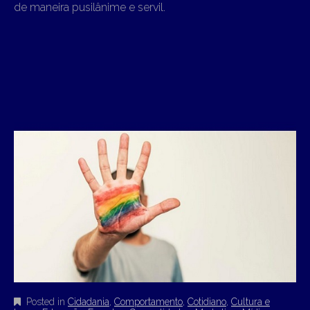
de maneira pusilânime e servil.
Posted in
Cidadania
,
Comportamento
,
Cotidiano
,
Cultura e