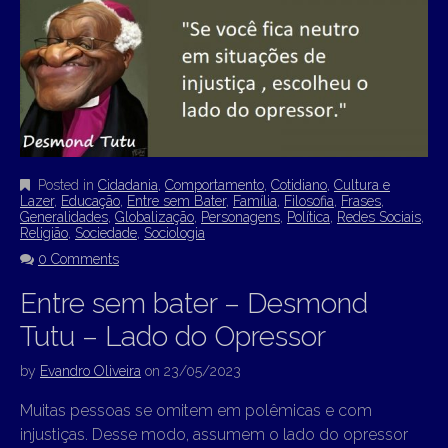
Posted in
Cidadania
,
Comportamento
,
Cotidiano
,
Cultura e
Lazer
,
Educação
,
Entre sem Bater
,
Família
,
Filosofia
,
Frases
,
Generalidades
,
Globalização
,
Personagens
,
Política
,
Redes Sociais
,
Religião
,
Sociedade
,
Sociologia
0 Comments
Entre sem bater – Desmond
Tutu – Lado do Opressor
by
Evandro Oliveira
on
23/05/2023
Muitas pessoas se omitem em polêmicas e com
injustiças. Desse modo, assumem o lado do opressor