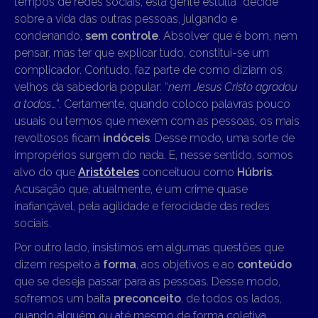
tempos de redes sociais, esta gente estulta “decide”
sobre a vida das outras pessoas, julgando e
condenando,
sem controle
. Absolver que é bom, nem
pensar, mas ter que explicar tudo, constitui-se um
complicador. Contudo, faz parte de como diziam os
velhos da sabedoria popular: “
nem Jesus Cristo agradou
a todos
…”. Certamente, quando coloco palavras pouco
usuais ou termos que mexem com as pessoas, os mais
revoltosos ficam
indóceis
. Desse modo, uma sorte de
impropérios surgem do nada. E, nesse sentido, somos
alvo do que
Aristóteles
conceituou como
Húbris
.
Acusação que, atualmente, é um crime quase
inafiançável, pela agilidade e ferocidade das redes
sociais.
Por outro lado, insistimos em algumas questões que
dizem respeito à
forma
, aos objetivos e ao
conteúdo
que se deseja passar para as pessoas. Desse modo,
sofremos um baita
preconceito
, de todos os lados,
quando alguém ou até mesmo de forma coletiva,