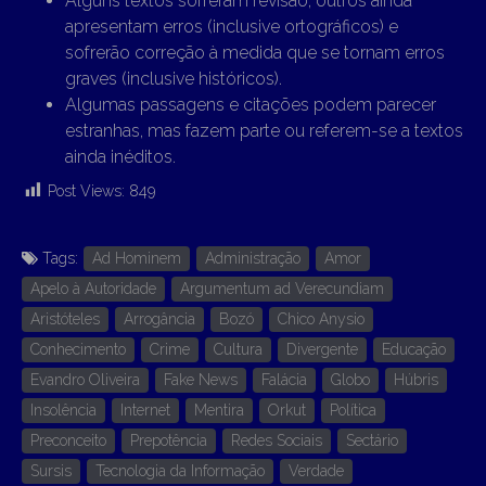
Alguns textos sofreram revisão, outros ainda
apresentam erros (inclusive ortográficos) e
sofrerão correção à medida que se tornam erros
graves (inclusive históricos).
Algumas passagens e citações podem parecer
estranhas, mas fazem parte ou referem-se a textos
ainda inéditos.
Post Views:
849
Tags:
Ad Hominem
Administração
Amor
Apelo à Autoridade
Argumentum ad Verecundiam
Aristóteles
Arrogância
Bozó
Chico Anysio
Conhecimento
Crime
Cultura
Divergente
Educação
Evandro Oliveira
Fake News
Falácia
Globo
Húbris
Insolência
Internet
Mentira
Orkut
Política
Preconceito
Prepotência
Redes Sociais
Sectário
Sursis
Tecnologia da Informação
Verdade