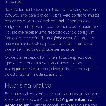
modernas.
Se, anteriormente, fiz um milhão de intervenções, nem
0,00001 % foi para praticar Húbris. Pelo contrário, muitas
das vezes procurei corrigir no ”
pvt
” ( somente os
amigos, os inimigos merecem a morte por ignorância ).
Fiz isso até receber uma resposta quando corrigi um
“amigo” por ele difundir uma
fake news
. Certamente,
não vale a pena e ainda passa-se a ideia errônea de
querer ser melhor ou atitude semelhante.
O que diz respeito à forma tem total desprezo dos
ignorantes, por conta de conteúdos ou ideias
divergentes
. Certamente, divergir virou crime capital e
de ódio, tão em moda atualmente.
Húbris na prática
Em outras palavras, Húbris é o que aqueles que adoram
a falácia do “Apelo à Autoridade (
Argumentum ad
Verecundiam
). Sempre adotei uma ojeriza a este tipo