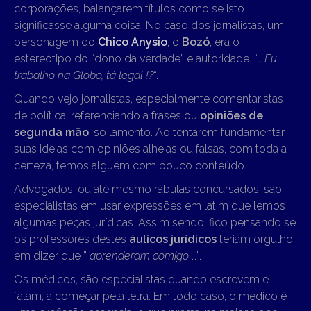
corporações, balançarem títulos como se isto
significasse alguma coisa. No caso dos jornalistas, um
personagem do
Chico Anysio
, o
Bozó
, era o
estereótipo do “dono da verdade” e autoridade. “…
Eu
trabalho na Globo, tá legal !?
“.
Quando vejo jornalistas, especialmente comentaristas
de política, referenciando a frases ou
opiniões de
segunda mão
, só lamento. Ao tentarem fundamentar
suas ideias com opiniões alheias ou falsas, com toda a
certeza, temos alguém com pouco conteúdo.
Advogados, ou até mesmo rábulas concursados, são
especialistas em usar expressões em latim que lemos
algumas peças jurídicas. Assim sendo, fico pensando se
os professores destes
áulicos jurídicos
teriam orgulho
em dizer que ”
aprenderam comigo
…”.
Os médicos, são especialistas quando escrevem e
falam, a começar pela letra. Em todo caso, o médico é