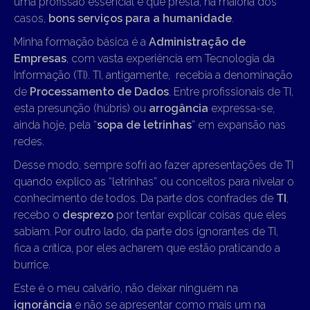
uma profissão essencial e que presta, na maioria dos
casos,
bons serviços para a humanidade
.
Minha formação básica é a
Administração de
Empresas
, com vasta experiência em Tecnologia da
Informação (TI). TI, antigamente, recebia a denominação
de
Processamento de Dados
. Entre profissionais de TI,
esta presunção (húbris) ou
arrogância
expressa-se,
ainda hoje, pela “
sopa de letrinhas
” em expansão nas
redes.
Desse modo, sempre sofri ao fazer apresentações de TI
quando explico as “letrinhas” ou conceitos para nivelar o
conhecimento de todos. Da parte dos confrades de
TI
,
recebo o
desprezo
por tentar explicar coisas que eles
sabiam. Por outro lado, da parte dos ignorantes de TI,
fica a crítica, por eles acharem que estão praticando a
burrice.
Este é o meu calvário, não deixar ninguém na
ignorância
e não se apresentar como mais um na