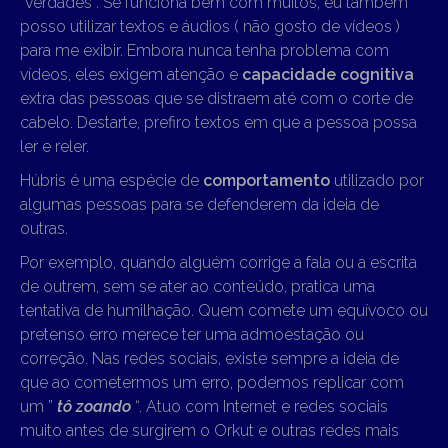
“verdades”. Se funciona bem com muitos, eu também
posso utilizar textos e áudios ( não gosto de vídeos )
para me exibir. Embora nunca tenha problema com
vídeos, eles exigem atenção e
capacidade cognitiva
extra das pessoas que se distraem até com o corte de
cabelo. Destarte, prefiro textos em que a pessoa possa
ler e reler.
Húbris é uma espécie de
comportamento
utilizado por
algumas pessoas para se defenderem da ideia de
outras.
Por exemplo, quando alguém corrige a fala ou a escrita
de outrem, sem se ater ao conteúdo, pratica uma
tentativa de humilhação. Quem comete um equívoco ou
pretenso erro merece ter uma admoestação ou
correção. Nas redes sociais, existe sempre a ideia de
que ao cometermos um erro, podemos replicar com
um ”
tô zoando
“. Atuo com Internet e redes sociais
muito antes de surgirem o Orkut e outras redes mais