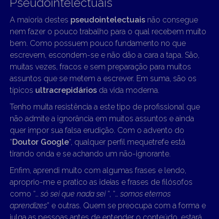
Pseudointelectuais
A maioria destes
pseudointelectuais
não consegue
nem fazer o pouco trabalho para o qual recebem muito
bem. Como possuem pouco fundamento no que
escrevem, escondem-se e não dão a cara a tapa. São,
muitas vezes, fracos e sem preparação para muitos
assuntos que se metem a escrever. Em suma, são os
típicos
ultracrepidários
da vida moderna.
Tenho muita resistência a este tipo de profissional que
não admite a ignorância em muitos assuntos e ainda
quer impor sua falsa erudição. Com o advento do
“
Doutor Google
“, qualquer perfil mequetrefe está
tirando onda e se achando um não-ignorante.
Enfim, aprendi muito com algumas frases e lendo,
aproprio-me e pratico as ideias e frases de filósofos
como “…
só sei que nada sei
“, “…
somos eternos
aprendizes
” e outras. Quem se preocupa com a forma e
julga as pessoas antes de entender o conteúdo, estará