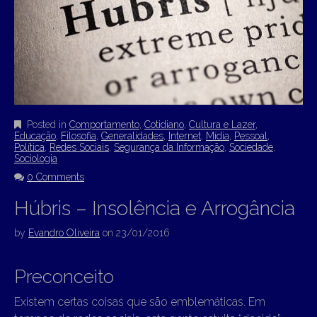
Posted in
Comportamento
,
Cotidiano
,
Cultura e Lazer
,
Educação
,
Filosofia
,
Generalidades
,
Internet
,
Mídia
,
Pessoal
,
Política
,
Redes Sociais
,
Segurança da Informação
,
Sociedade
,
Sociologia
0 Comments
Húbris – Insolência e Arrogância
by
Evandro Oliveira
on
23/01/2016
Preconceito
Existem certas coisas que são emblemáticas. Em