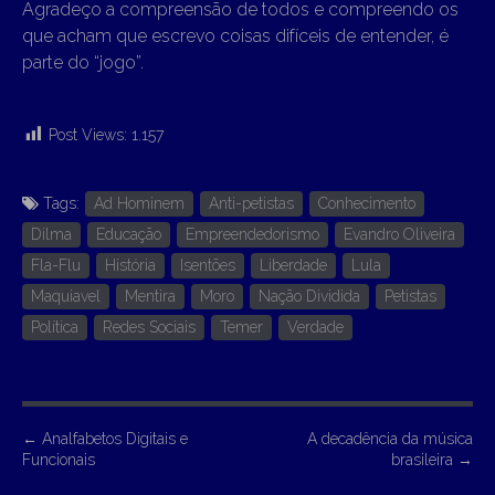
Agradeço a compreensão de todos e compreendo os
que acham que escrevo coisas difíceis de entender, é
parte do “jogo”.
Post Views:
1.157
Tags:
Ad Hominem
Anti-petistas
Conhecimento
Dilma
Educação
Empreendedorismo
Evandro Oliveira
Fla-Flu
História
Isentões
Liberdade
Lula
Maquiavel
Mentira
Moro
Nação Dividida
Petistas
Política
Redes Sociais
Temer
Verdade
P
←
Analfabetos Digitais e
A decadência da música
Funcionais
brasileira
→
o