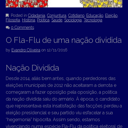
Posted in
Cidadania
,
Conjuntura
,
Cotidiano
,
Educação
,
Eleição
,
Filosofia
,
História
,
Política
,
Saúde
,
Sociologia
,
Tecnologia
0 Comments
O Fla-Flu de uma nação dividida
by
Evandro Oliveira
on
12/11/2016
Nação Dividida
Desde 2014, aliás bem antes, quando perdedores das
eleições municipais de 2012 não aceitaram a derrota e
começaram a fazer oposição pela oposição, a política
da nação dividida saiu do armário. À época, o candidato
que representava esta insatisfação das facções perdeu a
eleição presidencial e seu partido viu esfacelar a sua
“hegemonia” hipócrita. Assim sendo, estamos
vivenciando numa espécie Fla-Flu da política eleitoral de