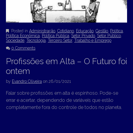
Posted in
Administração
,
Cotidiano
,
Educação
,
Gestão
,
Política
,
Política Econômica
,
Política Pública
,
Setor Privado
,
Setor Público
,
Sociedade
,
Tecnologia
,
Terceiro Setor
,
Trabalho e Emprego
0 Comments
Profissões em Alta – O Futuro foi
ontem
by
Evandro Oliveira
on
26/01/2021
Falar sobre profissões em alta é espinhoso. Pode-se
errar e acertar, dependendo de variáveis que estão
completamente fora do controle de todos no planeta.