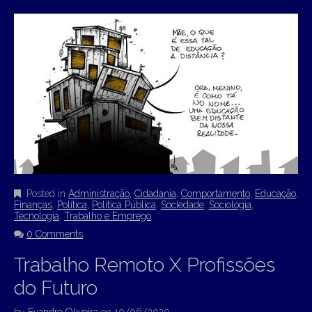
Posted in
Administração
,
Cidadania
,
Comportamento
,
Educação
,
Finanças
,
Política
,
Política Pública
,
Sociedade
,
Sociologia
,
Tecnologia
,
Trabalho e Emprego
0 Comments
Trabalho Remoto X Profissões
do Futuro