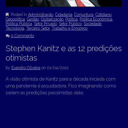
Posted in
Administração
,
Cidadania
,
Conjuntura
,
Cotidiano
,
Geopolítica
,
Gestão
,
Globalização
,
Política
,
Política Econômica
,
Política Pública
,
Setor Privado
,
Setor Público
,
Sociedade
,
Tecnologia
,
Terceiro Setor
,
Trabalho e Emprego
0 Comments
Stephen Kanitz e as 12 predições
otimistas
by
Evandro Oliveira
on
01/04/2021
A visão otimista de Kanitz para a década iniciada com
uma pandemia é assustadora. Fico imaginando como
seriam as predições pessimistas dele.