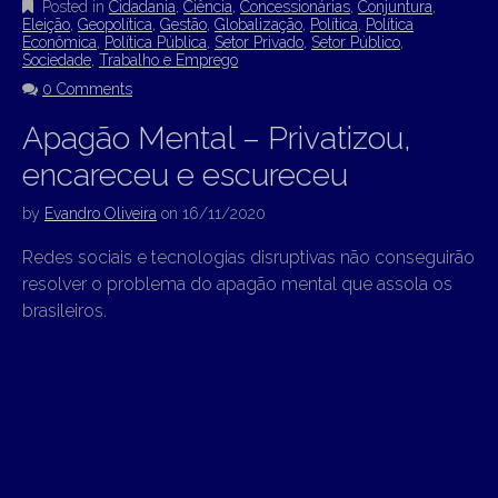
Posted in
Cidadania
,
Ciência
,
Concessionárias
,
Conjuntura
,
Eleição
,
Geopolítica
,
Gestão
,
Globalização
,
Política
,
Política
Econômica
,
Política Pública
,
Setor Privado
,
Setor Público
,
Sociedade
,
Trabalho e Emprego
0 Comments
Apagão Mental – Privatizou,
encareceu e escureceu
by
Evandro Oliveira
on
16/11/2020
Redes sociais e tecnologias disruptivas não conseguirão
resolver o problema do apagão mental que assola os
brasileiros.