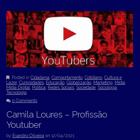
Posted in
Cidadania
,
Comportamento
,
Cotidiano
,
Cultura e
Lazer
,
Curiosidades
,
Educação
,
Globalização
,
Marketing
,
Mídia
,
Mídia Digital
,
Política
,
Redes Sociais
,
Sociedade
,
Sociologia
,
Tecnologia
0 Comments
Camila Loures – Profissão
Youtuber
by
Evandro Oliveira
on
12/04/2021