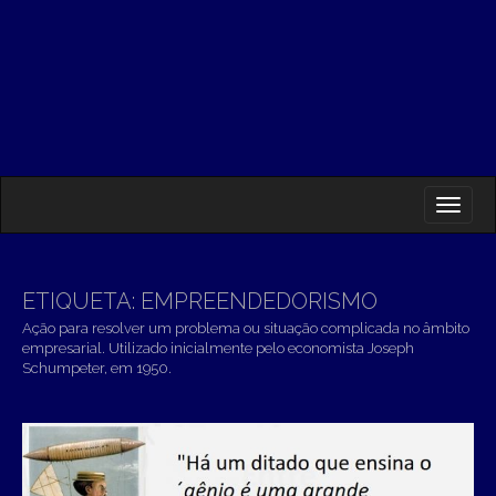
M
S
K
A
I
I
P
T
N
O
ETIQUETA:
EMPREENDEDORISMO
M
C
Ação para resolver um problema ou situação complicada no âmbito
O
E
empresarial. Utilizado inicialmente pelo economista Joseph
N
Schumpeter, em 1950.
N
T
E
U
N
T