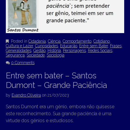
Posted in
Cidadania
,
Ciência
,
Comportamento
,
Cotidiano
,
Cultura e Lazer
,
Curiosidades
,
Educação
,
Entre sem Bater
,
Frases
,
Generalidades
,
Gestão
,
História
,
Personagens
,
Redes Sociais
,
Segurança
,
Sociedade
,
Sociologia
0 Comments
Entre sem bater – Santos
Dumont – Grande Paciência
by
Evandro Oliveira
on
21/07/2023
Santos Dumont era um gênio, embora não quisesse
este reconhecimento. Sua grande paciência é uma
virtude dos gênios e estudiosos.