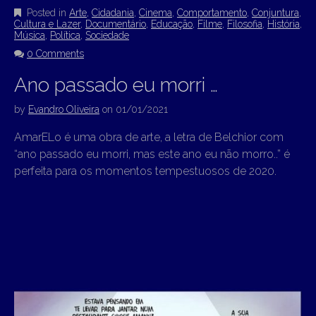
Posted in
Arte
,
Cidadania
,
Cinema
,
Comportamento
,
Conjuntura
,
Cultura e Lazer
,
Documentário
,
Educação
,
Filme
,
Filosofia
,
História
,
Música
,
Política
,
Sociedade
0 Comments
Ano passado eu morri …
by
Evandro Oliveira
on
01/01/2021
AmarELo é uma obra de arte, a letra de Belchior com
“ano passado eu morri, mas este ano eu não morro..” é
perfeita para os momentos tempestuosos de 2020.