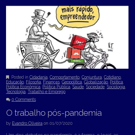
Posted in
Cidadania
,
Comportamento
,
Conjuntura
,
Cotidiano
,
Educação
,
Filosofia
,
Finanças
,
Geopolítica
,
Globalização
,
Política
,
Política Econômica
,
Política Pública
,
Saúde
,
Sociedade
,
Sociologia
,
Tecnologia
,
Trabalho e Emprego
0 Comments
O trabalho pós-pandemia
by
Evandro Oliveira
on
01/07/2020