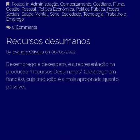
Posted in
Administração
,
Comportamento
,
Cotidiano
,
Filme
,
Gestão
,
Pessoal
,
Política Econômica
,
Política Pública
,
Redes
Sociais
,
Saúde Mental
,
Série
,
Sociedade
,
Tecnologia
,
Trabalho e
Emprego
0 Comments
Recursos desumanos
by
Evandro Oliveira
on
06/01/2022
Desemprego e desespero, é a representação na
produção “Recursos Desumanos” (Dérapage em
francês), cuja tradução é a mais apropriada quanto
possível.