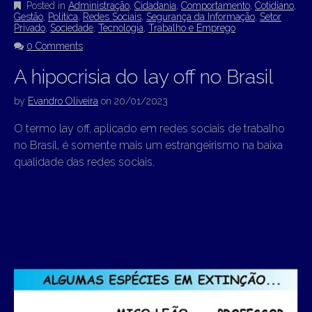
Posted in
Administração
,
Cidadania
,
Comportamento
,
Cotidiano
,
Gestão
,
Política
,
Redes Sociais
,
Segurança da Informação
,
Setor
Privado
,
Sociedade
,
Tecnologia
,
Trabalho e Emprego
0 Comments
A hipocrisia do lay off no Brasil
by
Evandro Oliveira
on
20/01/2023
O termo lay off, aplicado em redes sociais de trabalho
no Brasil, é somente mais um estrangeirismo na baixa
qualidade das redes sociais.