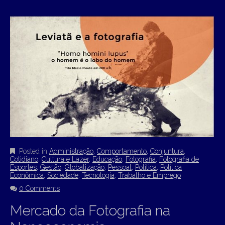
Posted in
Administração
,
Comportamento
,
Conjuntura
,
Cotidiano
,
Cultura e Lazer
,
Educação
,
Fotografia
,
Fotografia de
Esportes
,
Gestão
,
Globalização
,
Pessoal
,
Política
,
Política
Econômica
,
Sociedade
,
Tecnologia
,
Trabalho e Emprego
0 Comments
Mercado da Fotografia na