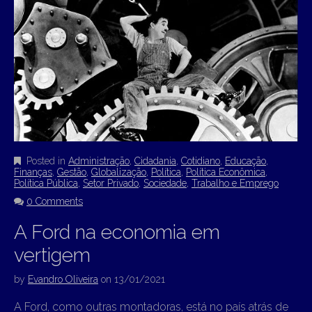
Posted in
Administração
,
Cidadania
,
Cotidiano
,
Educação
,
Finanças
,
Gestão
,
Globalização
,
Política
,
Política Econômica
,
Política Pública
,
Setor Privado
,
Sociedade
,
Trabalho e Emprego
0 Comments
A Ford na economia em
vertigem
by
Evandro Oliveira
on
13/01/2021
A Ford, como outras montadoras, está no país atrás de