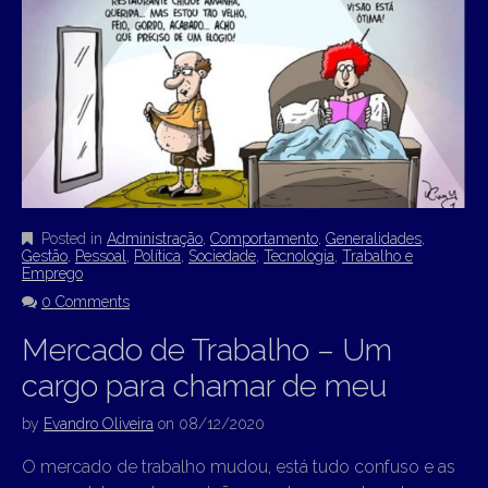
Posted in
Administração
,
Comportamento
,
Generalidades
,
Gestão
,
Pessoal
,
Política
,
Sociedade
,
Tecnologia
,
Trabalho e
Emprego
0 Comments
Mercado de Trabalho – Um
cargo para chamar de meu
by
Evandro Oliveira
on
08/12/2020
O mercado de trabalho mudou, está tudo confuso e as