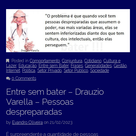
Posted in
Comportamento
,
Conjuntura
,
Cotidiano
,
Cultura e
Lazer
,
Educação
,
Entre sem Bater
,
Frases
,
Generalidades
,
Gestão
,
Internet
,
Política
,
Setor Privado
,
Setor Público
,
Sociedade
0 Comments
Entre sem bater – Drauzio
Varella – Pessoas
despreparadas
by
Evandro Oliveira
on
21/02/2023
É surpreendente a quantidade de pessoas