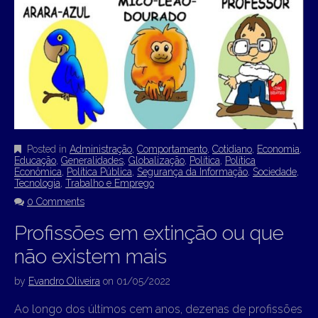
Posted in
Administração
,
Comportamento
,
Cotidiano
,
Economia
,
Educação
,
Generalidades
,
Globalização
,
Política
,
Política
Econômica
,
Política Pública
,
Segurança da Informação
,
Sociedade
,
Tecnologia
,
Trabalho e Emprego
0 Comments
Profissões em extinção ou que
não existem mais
by
Evandro Oliveira
on
01/05/2022
Ao longo dos últimos cem anos, dezenas de profissões