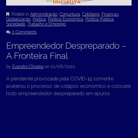
Posted in
Administração
,
Conjuntura
,
Cotidiano
,
Finanças
,
Globalização
,
Política
,
Política Econômica
,
Política Pública
,
Sociedade
,
Trabalho e Emprego
0 Comments
Empreendedor Despreparado –
A Fronteira Final
by
Evandro Oliveira
on
01/06/2020
A pandemia provocada pela COVID-19 somente
acelerou o processo de colapso econômico e colocará
todo empreendedor despreparado em apuros.