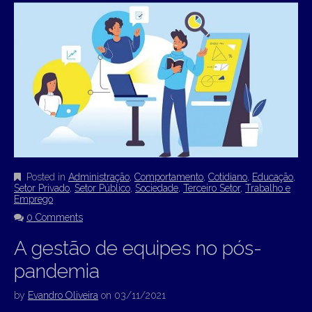
Posted in
Administração
,
Comportamento
,
Cotidiano
,
Educação
,
Setor Privado
,
Setor Público
,
Sociedade
,
Terceiro Setor
,
Trabalho e
Emprego
0 Comments
A gestão de equipes no pós-
pandemia
by
Evandro Oliveira
on
03/11/2021