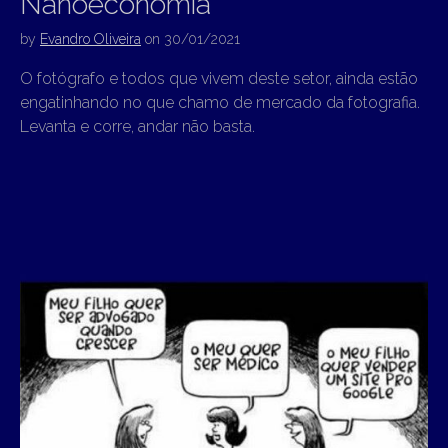
Nanoeconomia
by
Evandro Oliveira
on
30/01/2021
O fotógrafo e todos que vivem deste setor, ainda estão
engatinhando no que chamo de mercado da fotografia.
Levanta e corre, andar não basta.