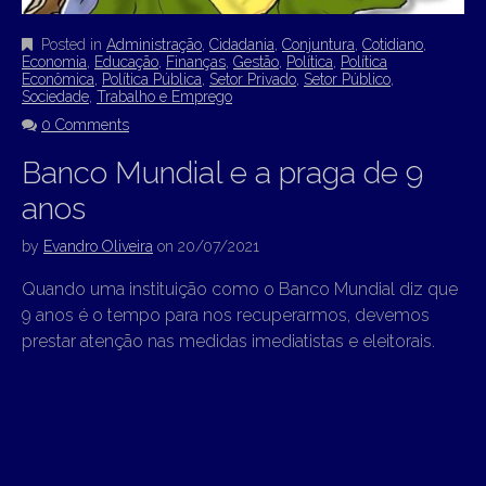
Posted in
Administração
,
Cidadania
,
Conjuntura
,
Cotidiano
,
Economia
,
Educação
,
Finanças
,
Gestão
,
Política
,
Política
Econômica
,
Política Pública
,
Setor Privado
,
Setor Público
,
Sociedade
,
Trabalho e Emprego
0 Comments
Banco Mundial e a praga de 9
anos
by
Evandro Oliveira
on
20/07/2021
Quando uma instituição como o Banco Mundial diz que
9 anos é o tempo para nos recuperarmos, devemos
prestar atenção nas medidas imediatistas e eleitorais.