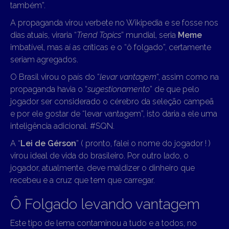
também”.
A propaganda virou verbete no Wikipedia e se fosse nos
dias atuais, viraria “
Trend Topics
” mundial, seria
Meme
imbatível, mas aí as críticas e o “ô folgado”, certamente
seriam agregados.
O Brasil virou o país do “
levar vantagem
“, assim como na
propaganda havia o “
sugestionamento
” de que pelo
jogador ser considerado o cérebro da seleção campeã
e por ele gostar de “levar vantagem”, isto daria a ele uma
inteligência adicional. #SQN.
A “
Lei de Gérson
” ( pronto, falei o nome do jogador ! )
virou ideal de vida do brasileiro. Por outro lado, o
jogador, atualmente, deve maldizer o dinheiro que
recebeu e a cruz que tem que carregar.
Ô Folgado levando vantagem
Este tipo de lema contaminou a tudo e a todos, no