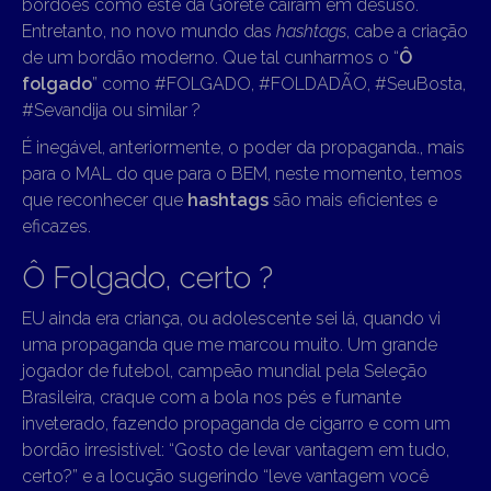
bordões como este da Gorete caíram em desuso.
Entretanto, no novo mundo das
hashtags
, cabe a criação
de um bordão moderno. Que tal cunharmos o “
Ô
folgado
” como #FOLGADO, #FOLDADÃO, #SeuBosta,
#Sevandija ou similar ?
É inegável, anteriormente, o poder da propaganda., mais
para o MAL do que para o BEM, neste momento, temos
que reconhecer que
hashtags
são mais eficientes e
eficazes.
Ô Folgado, certo ?
EU ainda era criança, ou adolescente sei lá, quando vi
uma propaganda que me marcou muito. Um grande
jogador de futebol, campeão mundial pela Seleção
Brasileira, craque com a bola nos pés e fumante
inveterado, fazendo propaganda de cigarro e com um
bordão irresistível: “Gosto de levar vantagem em tudo,
certo?” e a locução sugerindo “leve vantagem você