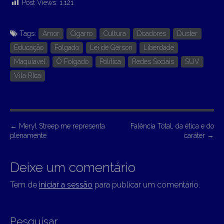
Post Views:
1.121
Tags:
Amor
Cigarro
Cultura
Doadores
Duster
Educação
Folgado
Lei de Gérson
Liberdade
Maquiavel
Ô Folgado
Política
Redes Sociais
SUV
Vila RIca
P
←
Meryl Streep me representa
Falência Total, da ética e do
plenamente
caráter
→
o
s
Deixe um comentário
t
n
Tem de
iniciar a sessão
para publicar um comentário.
a
v
Pesquisar