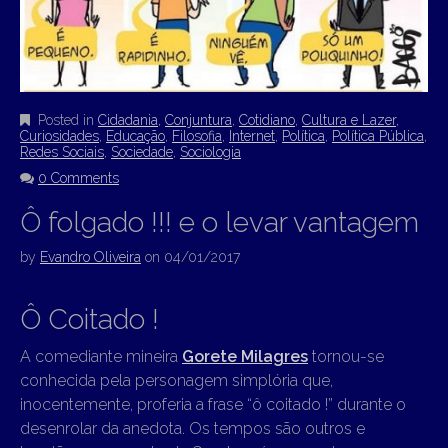
Posted in
Cidadania
,
Conjuntura
,
Cotidiano
,
Cultura e Lazer
,
Curiosidades
,
Educação
,
Filosofia
,
Internet
,
Política
,
Política Pública
,
Redes Sociais
,
Sociedade
,
Sociologia
0 Comments
Ô folgado !!! e o levar vantagem
by
Evandro Oliveira
on
04/01/2017
Ô Coitado !
A comediante mineira
Gorete Milagres
tornou-se
conhecida pela personagem simplória que,
inocentemente, proferia a frase “ô coitado !” durante o
desenrolar da anedota. Os tempos são outros e