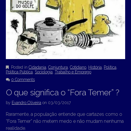
Posted in
Cidadania
,
Conjuntura
,
Cotidiano
,
História
,
Política
,
Política Pública
,
Sociologia
,
Trabalho e Emprego
0 Comments
O que significa o “Fora Temer” ?
by
Evandro Oliveira
on
03/03/2017
Raramente, a população entende que cartazes como o
“Fora Temer” não metem medo e não mudam nenhuma
realidade.