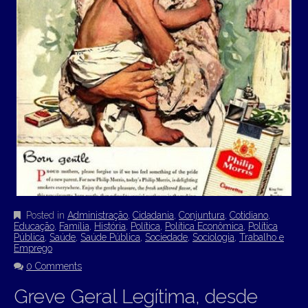
Posted in
Administração
,
Cidadania
,
Conjuntura
,
Cotidiano
,
Educação
,
Família
,
História
,
Política
,
Política Econômica
,
Política
Pública
,
Saúde
,
Saúde Pública
,
Sociedade
,
Sociologia
,
Trabalho e
Emprego
0 Comments
Greve Geral Legítima, desde