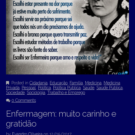
Posted in
Cidadania
,
Educação
,
Família
,
Medicina
,
Medicina
Privada
,
Pessoal
,
Política
,
Política Pública
,
Saúde
,
Saúde Pública
,
Sociedade
,
Sociologia
,
Trabalho e Emprego
0 Comments
Enfermagem: muito carinho e
gratidão
by
Evandro Oliveira
on
12/05/2017