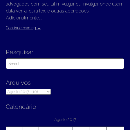
advogados com seu latim vulgar ou invulgar onde usam
data venia, dura lex, e outras aberrações.
Adicionalmente,…
Continue reading
→
Pesquisar
S
e
a
r
Arquivos
c
h
Arquivos
f
o
r
Calendário
:
Agosto 2017