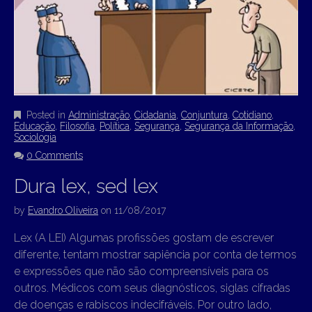
Posted in
Administração
,
Cidadania
,
Conjuntura
,
Cotidiano
,
Educação
,
Filosofia
,
Política
,
Segurança
,
Segurança da Informação
,
Sociologia
0 Comments
Dura lex, sed lex
by
Evandro Oliveira
on
11/08/2017
Lex (A LEI) Algumas profissões gostam de escrever
diferente, tentam mostrar sapiência por conta de termos
e expressões que não são compreensíveis para os
outros. Médicos com seus diagnósticos, siglas cifradas
de doenças e rabiscos indecifráveis. Por outro lado,