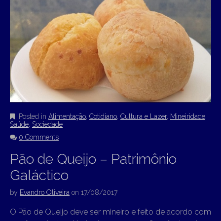
Posted in
Alimentação
,
Cotidiano
,
Cultura e Lazer
,
Mineiridade
,
Saúde
,
Sociedade
0 Comments
Pão de Queijo – Patrimônio
Galáctico
by
Evandro Oliveira
on
17/08/2017
O Pão de Queijo deve ser mineiro e feito de acordo com